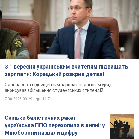
Скільки балістичних ракет
українська ППО перехопила в липні: у
Міноборони назвали цифру
Українська ППО працювала в умовах дефіциту
ракет-перехоплювачів
2 години тому
5,5 т.
Ауріка Ротару через суд змінила
свою пенсію, на яку раніше
жалілася: скільки отримувала
співачка
У виплату не врахували зарплатню артистки за
час роботи в Чернівецькій філармонії
за 11 годин