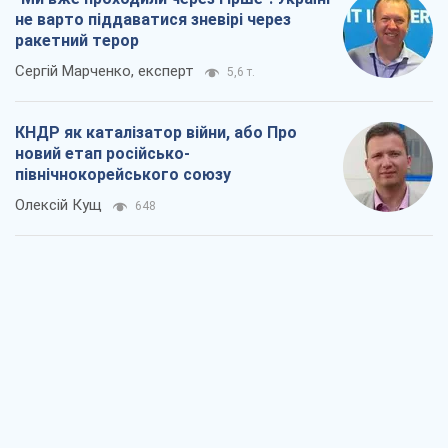
Вихід до еліти ЧС та тріумф "Сокола":
що відбувається в українському хокеї
Олександр Липенко
360
Що очікує українців у 2026–2028 роках?
Головні висновки з нових прогнозів від
НБУ
Василь Фурман
6,7 т.
Результат ударів по НПЗ Росії значно