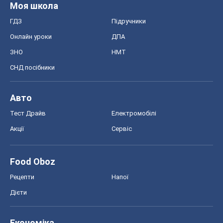
Рецепти
Напої
Дієти
Економіка
Ринки та компанії
Макроекономіка
MedOboz
Новини медицини
MAMACLUB
Шоу
Афіша
Плітки
Краса
Мода
Жіночий журнал