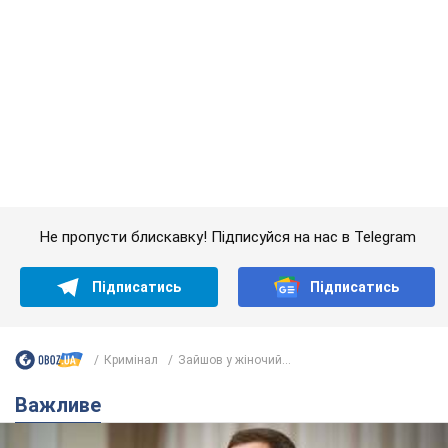
Кримінал
Зайшов у жіночий...
Важливе
З 1 вересня українським вчителям підвищать
зарплати: Корецький розкрив деталі
Одночасно з підвищенням зарплат педагогам уряд
анонсував збільшення студентських стипендій
7.08.2026 00:29
11,7 т.