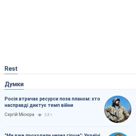
насправді диктує темп війни
Сергій Місюра
3,8 т.
"Ми вже проходили через гірше": Україні
не варто піддаватися зневірі через
ракетний терор
Сергій Марченко, експерт
5,6 т.
КНДР як каталізатор війни, або Про
новий етап російсько-
північнокорейського союзу
Олексій Кущ
648