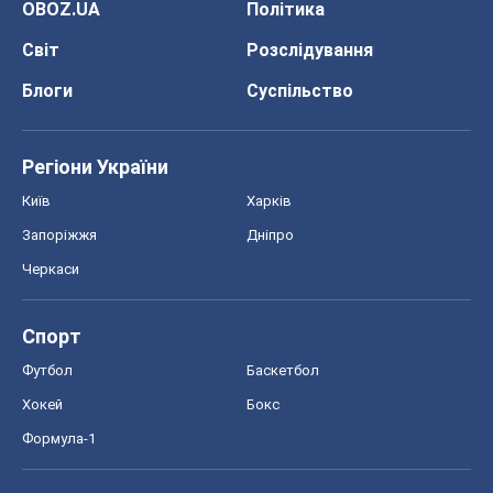
Хокей
Бокс
Формула-1
Моя школа
ГДЗ
Підручники
Онлайн уроки
ДПА
ЗНО
НМТ
СНД посібники
Авто
Тест Драйв
Електромобілі
Акції
Сервіс
Food Oboz