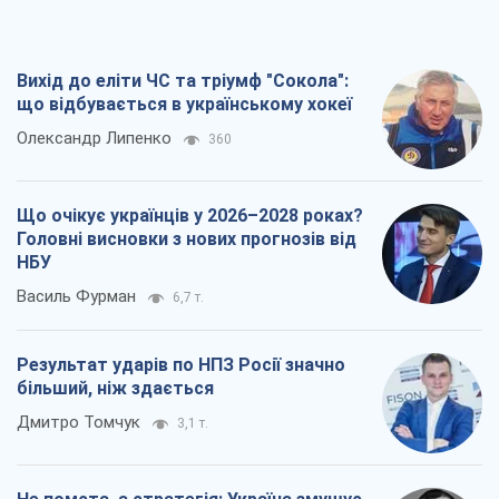
більший, ніж здається
Дмитро Томчук
3,1 т.
Не помста, а стратегія: Україна змушує
Росію платити за війну
Віктор Андрусів
3,8 т.
Всі думки
Про компанію
Команда
Правова інформація
Політика конфіденційності
Реклама на сайті
Документи