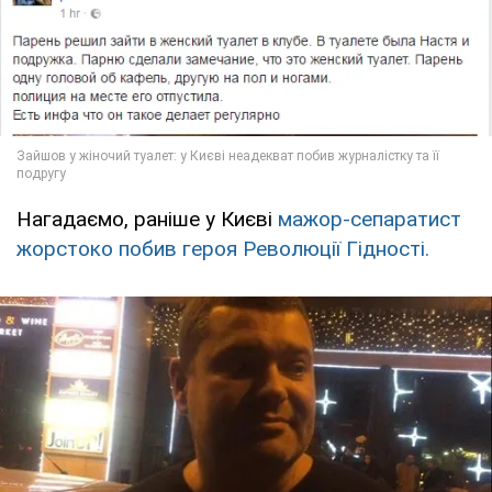
Нагадаємо, раніше у Києві
мажор-сепаратист
жорстоко побив героя Революції Гідності.