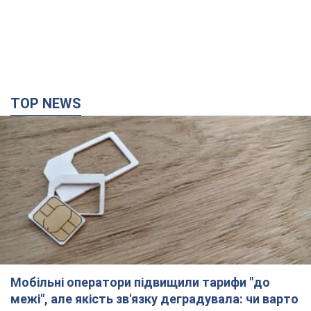
Мобільні оператори підвищили тарифи "до
межі", але якість зв'язку деградувала: чи варто
скаржитись на ціни
Чому ціни на мобільний зв'язок зросли у кілька разів і як
поліпшити якість інтернету на телефоні
5 годин тому
41,4 т.
"Працюємо, щоб отримати пакети з ракетами
для ППО": Зеленський заслухав доповідь
Драпатого і анонсував нові кроки
Зокрема, він обговорив з головкомом кадрові питання в
українській армії
2 години тому
2,0 т.
В окупованій Ялті прогриміли потужні вибухи: