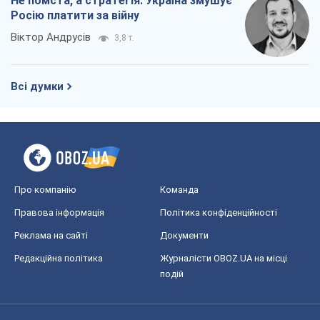
Редакційна політика
Журналісти OBOZ.UA на місці
подій
OBOZ.UA
Політика
Світ
Розслідування
Блоги
Суспільство
Регіони України
Київ
Харків
Запоріжжя
Дніпро
Черкаси
Спорт
Футбол
Баскетбол