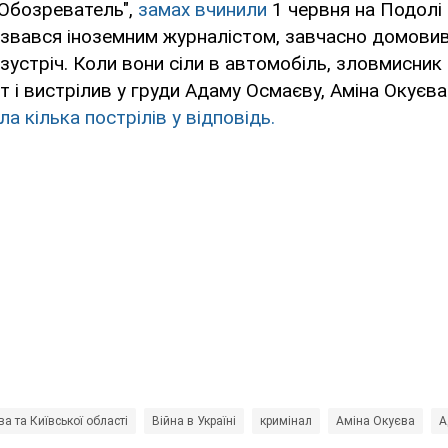
"Обозреватель",
замах вчинили
1 червня на Подолі 
азвався іноземним журналістом, завчасно домовив
устріч. Коли вони сіли в автомобіль, зловмисник 
т і вистрілив у груди Адаму Осмаєву, Аміна Окуєва
а кілька пострілів у відповідь.
а та Київської області
Війна в Україні
кримінал
Аміна Окуєва
А