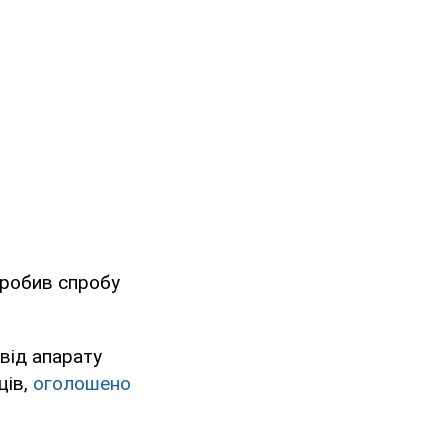
зробив спробу
 від апарату
ців,
оголошено