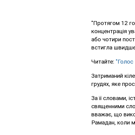
"Протягом 12 год
концентрація ув
або чотири пост
встигла швидше,
Читайте:
"Голос
Затриманий кіле
грудях, яке про
За її словами, і
священними слов
вважає, що вик
Рамадан, коли 