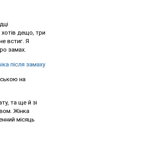
дці
 хотів дещо, три
не встиг. Я
ро замах.
іка після замаху
бською на
ту, та ще й зі
вом. Жінка
енний місяць