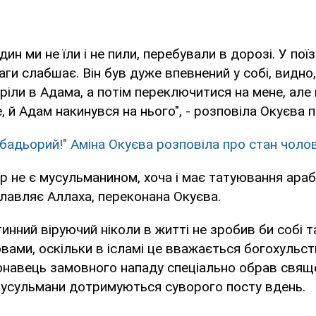
ин ми не їли і не пили, перебували в дорозі. У поїз
аги слабшає. Він був дуже впевнений у собі, видно,
ріли в Адама, а потім переключитися на мене, але 
 й Адам накинувся на нього", - розповіла Окуєва п
 бадьорий!" Аміна Окуєва розповіла про стан чолов
р не є мусульманином, хоча і має татуювання ара
славляє Аллаха, переконана Окуєва.
стинний віруючий ніколи в житті не зробив би собі та
ами, оскільки в ісламі це вважається богохульст
онавець замовного нападу спеціально обрав свящ
мусульмани дотримуються суворого посту вдень.