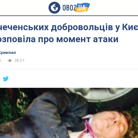
чеченських добровольців у Киє
зповіла про момент атаки
Кримінал
6
38,3 т.