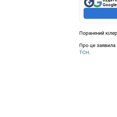
Google
Поранений кілер
Про це заявила 
ТСН
.