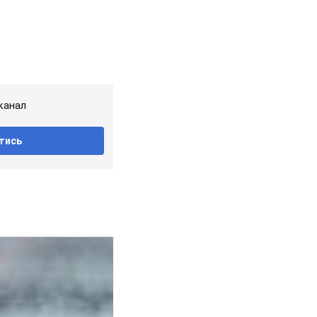
канал
тись