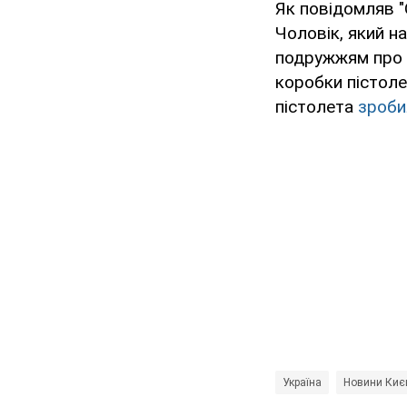
Як повідомляв 
Чоловік, який н
подружжям про з
коробки пістоле
пістолета
зробил
Україна
Новини Києв