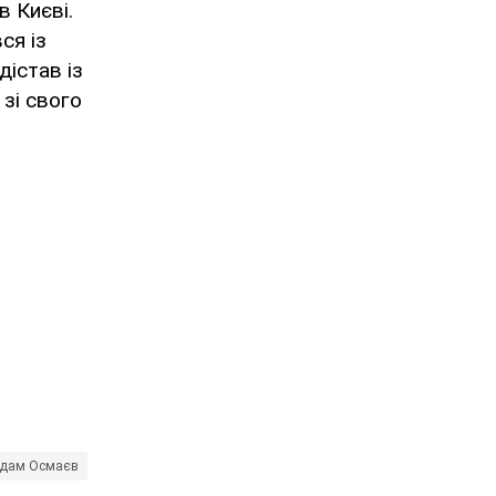
в Києві.
ся із
дістав із
 зі свого
дам Осмаєв