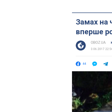
Замах на 
вперше ро
OBOZ.UA
3.06.2017 22:5
44