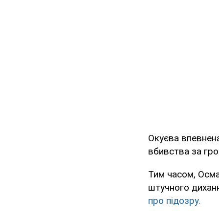
Окуєва впевнена
вбивства за грош
Тим часом, Осма
штучного диханн
про підозру.