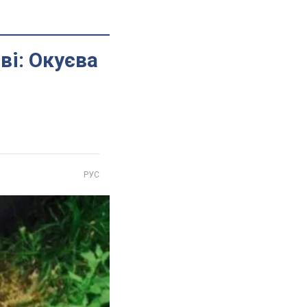
ві: Окуєва
РУС