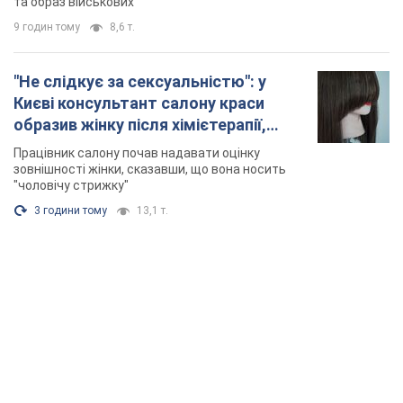
та образ військових
9 годин тому
8,6 т.
"Не слідкує за сексуальністю": у
Києві консультант салону краси
образив жінку після хімієтерапії,
розгорівся скандал. Фото
Працівник салону почав надавати оцінку
зовнішності жінки, сказавши, що вона носить
"чоловічу стрижку"
3 години тому
13,1 т.