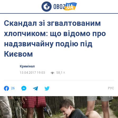
Скандал зі згвалтованим
хлопчиком: що відомо про
надзвичайну подію під
Києвом
Кримінал
13.04.2017 19:03
58,1 т.
26
РУС