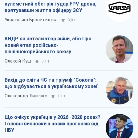
кулеметний обстріл і удар FPV-дрона,
врятувавши життя офіцеру ЗСУ
Українська Бронетехніка
3,0 т.
КНДР як каталізатор війни, або Про
новий етап російсько-
північнокорейського союзу
Олексій Кущ
3,1 т.
Вихід до еліти ЧС та тріумф "Сокола":
що відбувається в українському хокеї
Олександр Липенко
1,1 т.
Що очікує українців у 2026–2028 роках?
Головні висновки з нових прогнозів від
НБУ