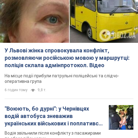
У Львові жінка спровокувала конфлікт,
розмовляючи російською мовою у маршрутці:
поліція склала адмінпротокол. Відео
На місце події прибули патрульні поліцейські та слідчо-
оперативна група
6 годин тому
9,8 т.
"Воюють, бо дурні": у Чернівцях
водій автобуса зневажив
українських військових і поплатився.
Відео
Водія звільнили після конфлікту з пасажирами