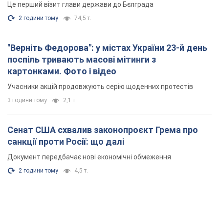
Це перший візит глави держави до Бєлграда
2 години тому
74,5 т.
"Верніть Федорова": у містах України 23-й день
поспіль тривають масові мітинги з
картонками. Фото і відео
Учасники акцій продовжують серію щоденних протестів
3 години тому
2,1 т.
Сенат США схвалив законопроєкт Грема про
санкції проти Росії: що далі
Документ передбачає нові економічні обмеження
2 години тому
4,5 т.