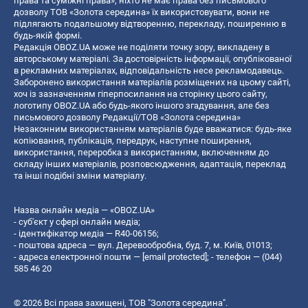
права та суміжні права», ніхто не має права без письмового
дозволу ТОВ «Золота середина» їх використовувати, вони не
підлягають подальшому відтворенню, перекладу, поширенню в
будь-якій формі.
Редакція OBOZ.UA може не поділяти точку зору, викладену в
авторському матеріалі. За достовірність інформації, опублікованої
в рекламних матеріалах, відповідальність несе рекламодавець.
Заборонено використання матеріалів розміщених на цьому сайті,
хоч із зазначенням гіперпосилання на сторінку цього сайту,
логотипу OBOZ.UA або будь-якого іншого згадування, але без
письмового дозволу Редакції/ТОВ «Золота середина»
Незаконним використанням матеріалів буде вважатися: будь-яке
копiювання, публiкацiя, передрук, наступне поширення,
використання, переробка з використанням, включенням до
складу інших матеріалів, розповсюдження, адаптація, переклад
та інші подібні зміни матеріалу.
Назва онлайн медіа — «OBOZ.UA»
- суб'єкт у сфері онлайн медіа;
- ідентифікатор медіа — R40-06156;
- поштова адреса — вул. Деревообробна, буд. 7, м. Київ, 01013;
- адреса електронної пошти —
[email protected]
; - телефон — (044)
585 46 20
© 2026 Всі права захищені, ТОВ "Золота середина".