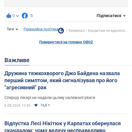
0
5
Підписатися
Теги
Редакційна політика
Кримінал
Бандитам не вдалося...
Повернутися на головну OBOZ
Важливе
Дружина тяжкохворого Джо Байдена назвала
перший симптом, який сигналізував про його
"агресивний" рак
Спершу лікарі не надали цьому належної уваги
16,6 т.
6.08.2026 12:46
Відпустка Лесі Нікітюк у Карпатах обернулася
скандалом: чому ведучу несправедливо