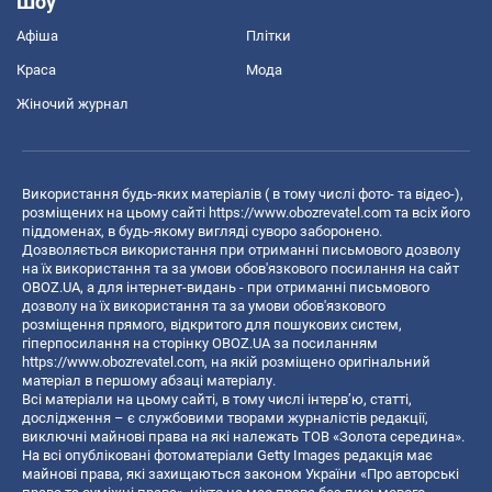
Шоу
Афіша
Плітки
Краса
Мода
Жіночий журнал
Використання будь-яких матеріалів ( в тому числі фото- та відео-),
розміщених на цьому сайті
https://www.obozrevatel.com
та всіх його
піддоменах, в будь-якому вигляді суворо заборонено.
Дозволяється використання при отриманні письмового дозволу
на їх використання та за умови обов'язкового посилання на сайт
OBOZ.UA, а для інтернет-видань - при отриманні письмового
дозволу на їх використання та за умови обов'язкового
розміщення прямого, відкритого для пошукових систем,
гіперпосилання на сторінку OBOZ.UA за посиланням
https://www.obozrevatel.com
, на якій розміщено оригінальний
матеріал в першому абзаці матеріалу.
Всі матеріали на цьому сайті, в тому числі інтерв’ю, статті,
дослідження – є службовими творами журналістів редакції,
виключні майнові права на які належать ТОВ «Золота середина».
На всі опубліковані фотоматеріали Getty Images редакція має
майнові права, які захищаються законом України «Про авторські