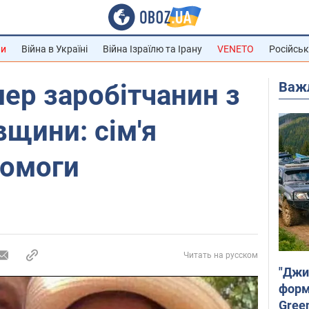
ни
Війна в Україні
Війна Ізраїлю та Ірану
VENETO
Російськ
Важ
ер заробітчанин з
щини: сім'я
помоги
Читать на русском
"Джи
форму
Gree