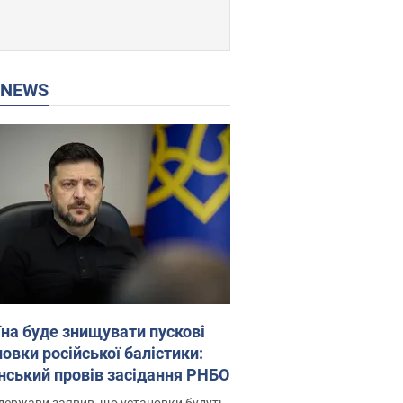
P NEWS
їна буде знищувати пускові
овки російської балістики:
нський провів засідання РНБО
держави заявив, що установки будуть