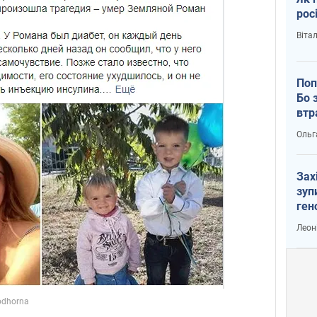
рос
Віта
Поп
Бо 
втр
Ольг
Зах
зуп
ген
Леон