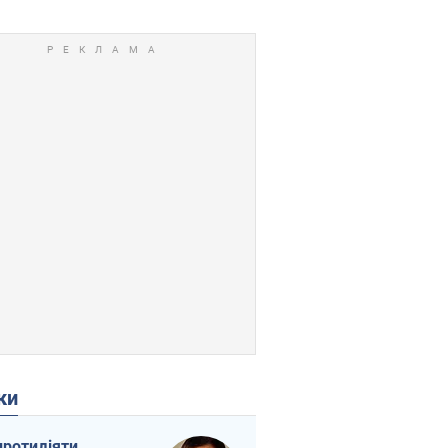
ки
протидіяти