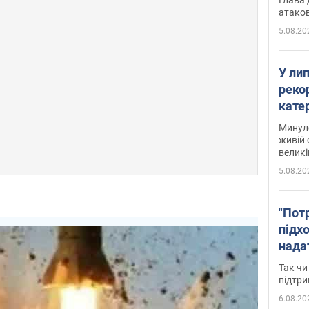
атаков
5.08.20
У ли
рекор
кате
опри
Минуло
живій 
великі
5.08.20
"Пот
підх
нада
дост
Так чи
прим
підтр
6.08.20