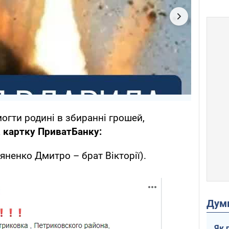
огти родині в збиранні грошей,
а
картку ПриватБанку:
яненко Дмитро – брат Вікторії).
Дум
Як 