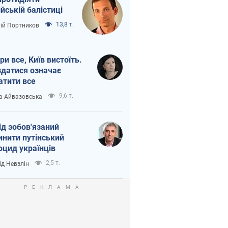
ійській балістиці
13,8 т.
лій Портников
ри все, Київ вистоїть.
здатися означає
атити все
9,6 т.
а Айвазовська
ід зобов'язаний
инити путінський
оцид українців
2,5 т.
ід Невзлін