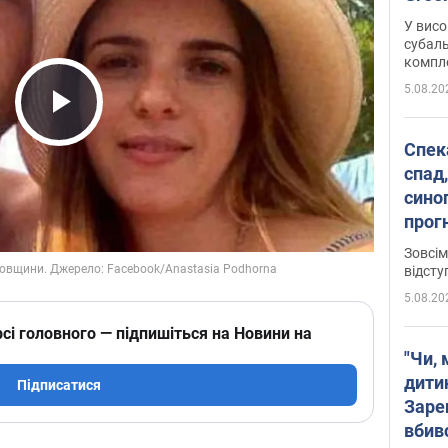
У висо
субаль
комплек
сотень
5.08.20
Play Video
Спека
спад,
сино
прог
змін
Зовсім
відсту
5.08.20
сі головного — підпишіться на Новини на
"Чи, 
дити
Підписатися
Заре
вбив