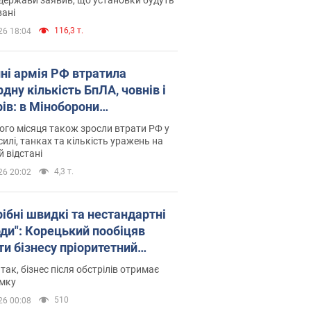
ані
116,3 т.
26 18:04
пні армія РФ втратила
дну кількість БпЛА, човнів і
рів: в Міноборони
люднили статистику
го місяця також зросли втрати РФ у
силі, танках та кількість уражень на
й відстані
4,3 т.
26 20:02
рібні швидкі та нестандартні
оди": Корецький пообіцяв
ти бізнесу пріоритетний
уп до наявних складських
 так, бізнес після обстрілів отримає
іщень
имку
510
26 00:08