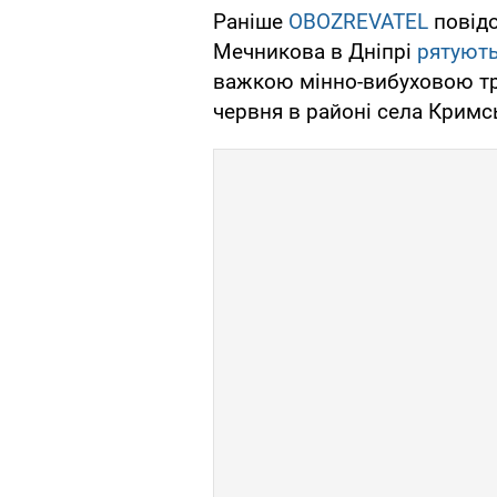
Раніше
OBOZREVATEL
повідо
Мечникова в Дніпрі
рятують
важкою мінно-вибуховою т
червня в районі села Кримсь