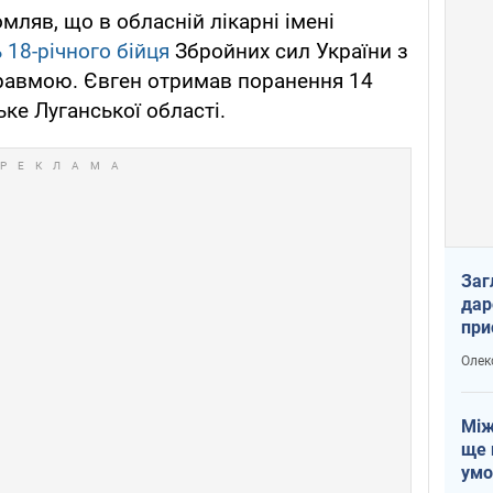
мляв, що в обласній лікарні імені
 18-річного бійця
Збройних сил України з
равмою. Євген отримав поранення 14
ке Луганської області.
Заг
дар
при
доп
Олек
Між
ще 
умо