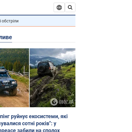
і обстріли
ливе
пінг руйнує екосистеми, які
валися сотні років": у
npeace забили на сполох