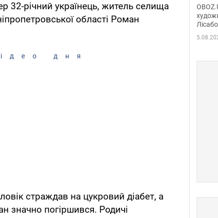
диси
ер 32-річний українець, житель селища
OBOZ.U
Горсь
художн
ніпропетровської області Роман
Лісабо
Дмит
в По
5.08.20
ідео дня
ловік страждав на цукровий діабет, а
ан значно погіршився. Родичі