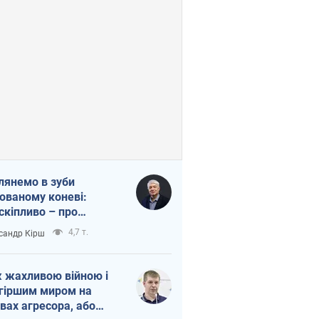
лянемо в зуби
ованому коневі:
скіпливо – про
омогу Україні
4,7 т.
сандр Кірш
 жахливою війною і
гіршим миром на
вах агресора, або