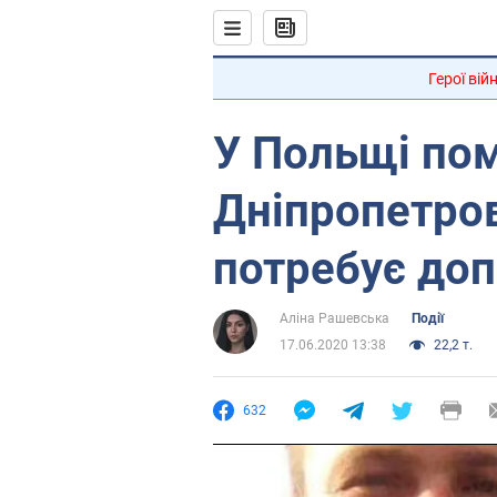
Герої вій
У Польщі пом
Дніпропетров
потребує до
Аліна Рашевська
Події
17.06.2020 13:38
22,2 т.
632