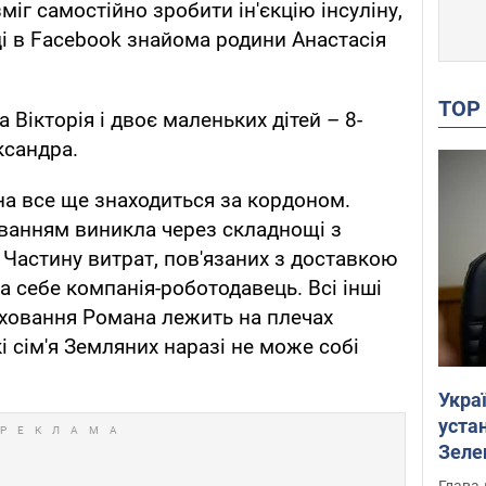
іг самостійно зробити ін'єкцію інсуліну,
ці в Facebook знайома родини Анастасія
TO
Вікторія і двоє маленьких дітей – 8-
ксандра.
а все ще знаходиться за кордоном.
ванням виникла через складнощі з
Частину витрат, пов'язаних з доставкою
на себе компанія-роботодавець. Всі інші
оховання Романа лежить на плечах
кі сім'я Земляних наразі не може собі
Укра
устан
Зеле
Глава 