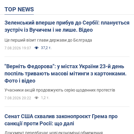
TOP NEWS
Зеленський вперше прибув до Сербії: планується
зустріч із Вучичем і не лише. Відео
Це перший візит глави держави до Бєлграда
37,2 т.
7.08.2026 19:07
"Верніть Федорова": у містах України 23-й день
поспіль тривають масові мітинги з картонками.
Фото і відео
Учасники акцій продовжують серію щоденних протестів
1,2 т.
7.08.2026 20:22
Сенат США схвалив законопроєкт Грема про
санкції проти Росії: що далі
Документ передбачає нові економічні обмеження