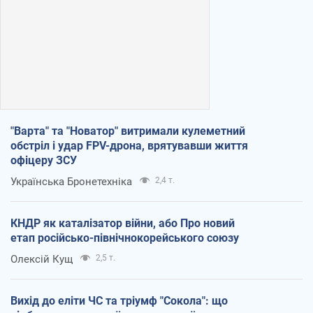
"Варта" та "Новатор" витримали кулеметний
обстріл і удар FPV-дрона, врятувавши життя
офіцеру ЗСУ
Українська Бронетехніка
2,4 т.
КНДР як каталізатор війни, або Про новий
етап російсько-північнокорейського союзу
Олексій Кущ
2,5 т.
Вихід до еліти ЧС та тріумф "Сокола": що