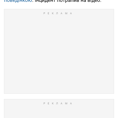
поведінкою
. Інцидент потрапив на відео.