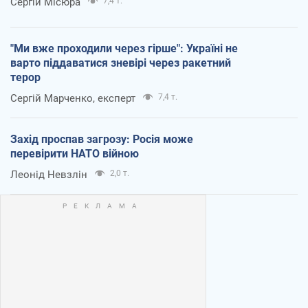
Сергій Місюра
7,4 т.
"Ми вже проходили через гірше": Україні не
варто піддаватися зневірі через ракетний
терор
Сергій Марченко, експерт
7,4 т.
Захід проспав загрозу: Росія може
перевірити НАТО війною
Леонід Невзлін
2,0 т.