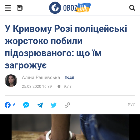
У Кривому Розі поліцейські
жорстоко побили
підозрюваного: що їм
загрожує
Аліна Рашевська
Події
25.03.2020 16:39
9,7 т.
6
РУС