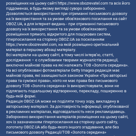
розміщених на цьому сайті
https://www.obozrevatel.com
та всіх його
піддоменах, в будь-якому вигляді суворо заборонено.
Дозволяється використання при отриманні письмового дозволу
на їх використання та за умови обов'язкового посилання на сайт
OBOZ.UA, а для інтернет-видань - при отриманні письмового
дозволу на їх використання та за умови обов'язкового
розміщення прямого, відкритого для пошукових систем,
гіперпосилання на сторінку OBOZ.UA за посиланням
https://www.obozrevatel.com
, на якій розміщено оригінальний
матеріал в першому абзаці матеріалу.
Всі матеріали на цьому сайті, в тому числі інтерв’ю, статті,
дослідження – є службовими творами журналістів редакції,
виключні майнові права на які належать ТОВ «Золота середина».
На всі опубліковані фотоматеріали Getty Images редакція має
майнові права, які захищаються законом України «Про авторські
права та суміжні права», ніхто не має права без письмового
дозволу ТОВ «Золота середина» їх використовувати, вони не
підлягають подальшому відтворенню, перекладу, поширенню в
будь-якій формі.
Редакція OBOZ.UA може не поділяти точку зору, викладену в
авторському матеріалі. За достовірність інформації, опублікованої
в рекламних матеріалах, відповідальність несе рекламодавець.
Заборонено використання матеріалів розміщених на цьому сайті,
хоч із зазначенням гіперпосилання на сторінку цього сайту,
логотипу OBOZ.UA або будь-якого іншого згадування, але без
письмового дозволу Редакції/ТОВ «Золота середина»