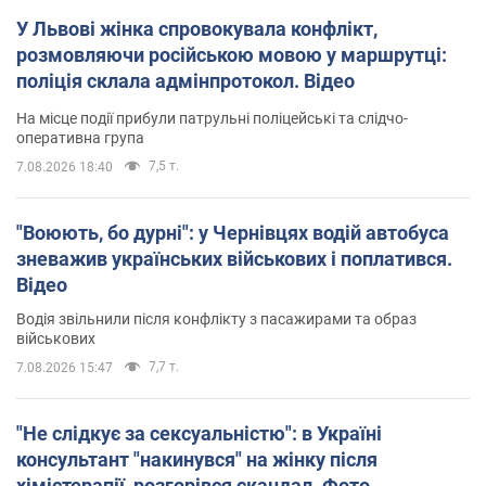
У Львові жінка спровокувала конфлікт,
розмовляючи російською мовою у маршрутці:
поліція склала адмінпротокол. Відео
На місце події прибули патрульні поліцейські та слідчо-
оперативна група
7,5 т.
7.08.2026 18:40
"Воюють, бо дурні": у Чернівцях водій автобуса
зневажив українських військових і поплатився.
Відео
Водія звільнили після конфлікту з пасажирами та образ
військових
7,7 т.
7.08.2026 15:47
"Не слідкує за сексуальністю": в Україні
консультант "накинувся" на жінку після
хімієтерапії, розгорівся скандал. Фото