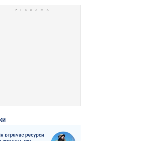
ки
ія втрачає ресурси