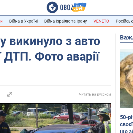
ни
Війна в Україні
Війна Ізраїлю та Ірану
VENETO
Російськ
Важ
ку викинуло з авто
 ДТП. Фото аварії
Читать на русском
50-р
своєї
що з