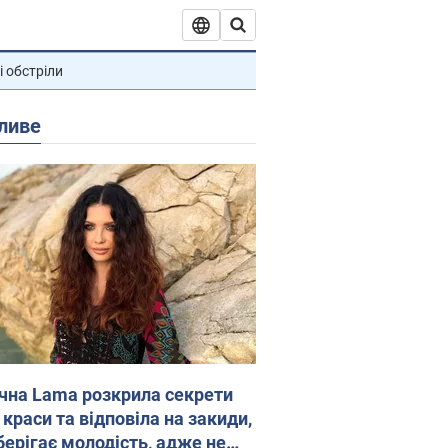
і обстріли
ливе
ічна Lama розкрила секрети
 краси та відповіла на закиди,
берігає молодість, адже не