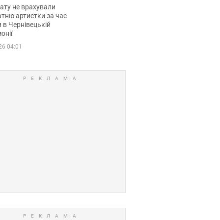
мувала співачка
ату не врахували
тню артистки за час
 в Чернівецькій
онії
26 04:01