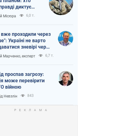
а планом: хто
правді диктує
п війни
6,0 т.
ій Місюра
 вже проходили через
ше": Україні не варто
даватися зневірі через
етний терор
6,7 т.
ій Марченко, експерт
ід проспав загрозу:
ія може перевірити
О війною
843
ід Невзлін