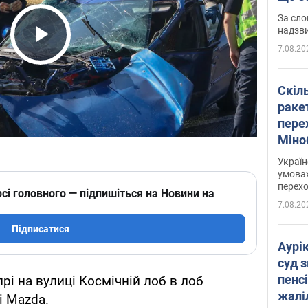
має 
За сло
надзв
7.08.20
Play Video
Скіл
раке
перех
Міно
цифр
Украї
умовах
перех
сі головного — підпишіться на Новини на
7.08.20
Підписатися
Аурі
суд 
пенсі
прі на вулиці Космічній лоб в лоб
жалі
і Mazda.