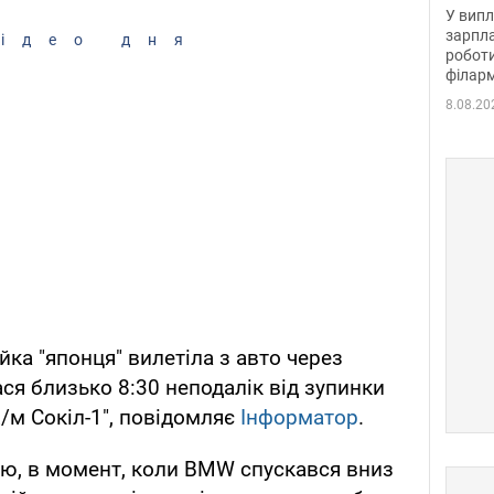
отри
У випл
зарпла
ідео дня
роботи
філарм
8.08.20
ійка "японця" вилетіла з авто через
ся близько 8:30 неподалік від зупинки
/м Сокіл-1", повідомляє
Інформатор
.
ю, в момент, коли BMW спускався вниз