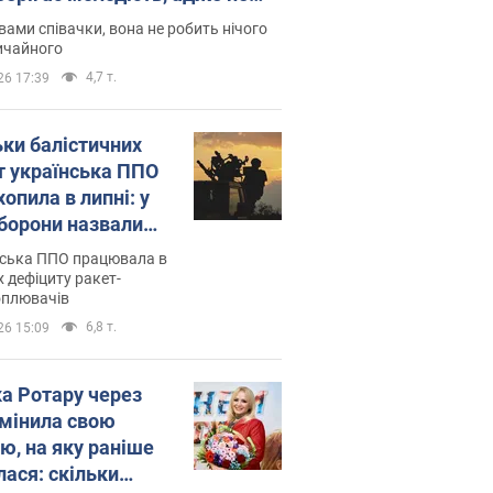
дітей
вами співачки, вона не робить нічого
ичайного
4,7 т.
26 17:39
ьки балістичних
т українська ППО
опила в липні: у
борони назвали
у
нська ППО працювала в
 дефіциту ракет-
оплювачів
6,8 т.
26 15:09
ка Ротару через
змінила свою
ю, на яку раніше
лася: скільки