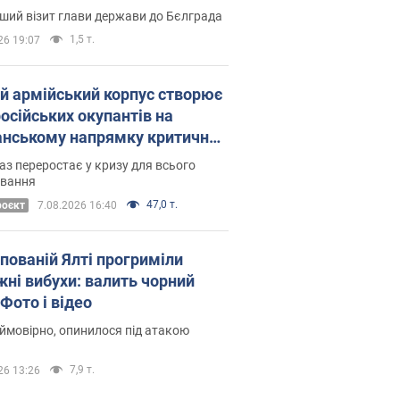
Це перший візит глави держави до Бєлграда
1,5 т.
26 19:07
ій армійський корпус створює
російських окупантів на
нському напрямку критичний
омфорт: як це вдалося
аз переростає у кризу для всього
овання
47,0 т.
роєкт
7.08.2026 16:40
упованій Ялті прогриміли
жні вибухи: валить чорний
Фото і відео
 ймовірно, опинилося під атакою
7,9 т.
26 13:26