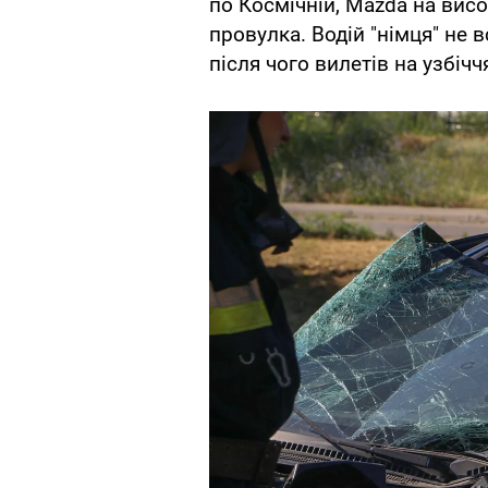
по Космічній, Mazda на висо
провулка. Водій "німця" не 
після чого вилетів на узбічч