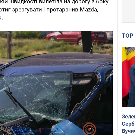
кій швидкості вилетіла на дорогу з боку
встиг зреагувати і протаранив Mazda,
я.
TO
Зеле
Сербі
Вучи