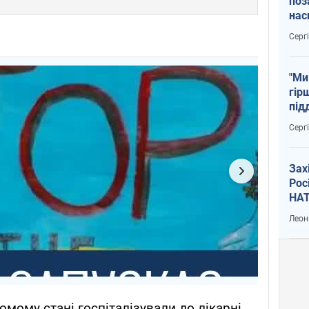
поз
нас
тем
Серг
"Ми
гір
під
рак
Серг
Зах
Рос
НАТ
Леон
мому стані госпіталізували до лікарні.