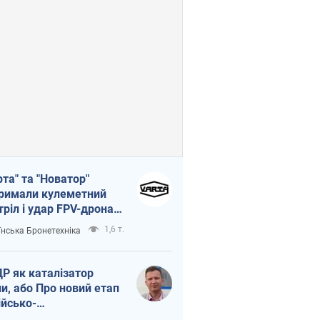
рта" та "Новатор"
римали кулеметний
тріл і удар FPV-дрона,
тувавши життя
1,6 т.
їнська Бронетехніка
церу ЗСУ
Р як каталізатор
ни, або Про новий етап
ійсько-
нічнокорейського