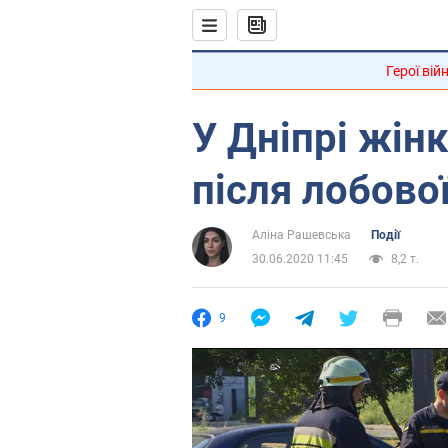
Герої вій
У Дніпрі жін
після лобової
Аліна Рашевська
Події
30.06.2020 11:45
8,2 т.
9