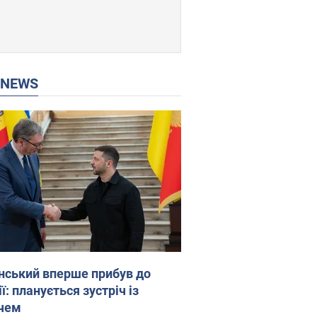
P NEWS
нський вперше прибув до
ї: планується зустріч із
чем