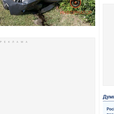
Дум
Рос