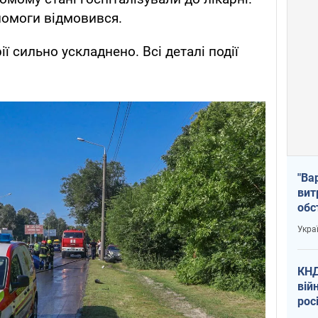
помоги відмовився.
ії сильно ускладнено. Всі деталі події
"Ва
вит
обс
вря
Укра
офі
КНД
вій
рос
пів