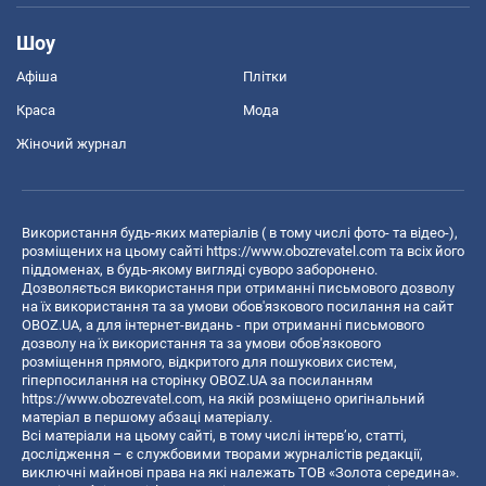
Шоу
Афіша
Плітки
Краса
Мода
Жіночий журнал
Використання будь-яких матеріалів ( в тому числі фото- та відео-),
розміщених на цьому сайті
https://www.obozrevatel.com
та всіх його
піддоменах, в будь-якому вигляді суворо заборонено.
Дозволяється використання при отриманні письмового дозволу
на їх використання та за умови обов'язкового посилання на сайт
OBOZ.UA, а для інтернет-видань - при отриманні письмового
дозволу на їх використання та за умови обов'язкового
розміщення прямого, відкритого для пошукових систем,
гіперпосилання на сторінку OBOZ.UA за посиланням
https://www.obozrevatel.com
, на якій розміщено оригінальний
матеріал в першому абзаці матеріалу.
Всі матеріали на цьому сайті, в тому числі інтерв’ю, статті,
дослідження – є службовими творами журналістів редакції,
виключні майнові права на які належать ТОВ «Золота середина».