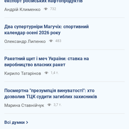
експорт російських нафтопродуктів
Андрій Клименко
732
Два супертурніри Магучіх: спортивний
календар осені 2026 року
Олександр Липенко
483
Ракетний щит і меч України: ставка на
виробництво власних ракет
Кирило Татарінов
1,4 т.
Посмертна "презумпція винуватості": хто
дозволив ТЦК судити загиблих захисників
Марина Ставнійчук
3,7 т.
Всі думки