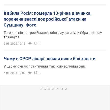
Її вбила Росія: померла 13-річна дівчинка,
поранена внаслідок російської атаки на
Сумщину. Фото
Того дня під час російського обстрілу загинули її брат, вітчим
та бабуся
9,4 т.
6.08.2026 12:13
Чому в СРСР лікарі носили лише білі халати
У цьому був як практичний, так і символічний сенс
3,5 т.
6.08.2026 13:00