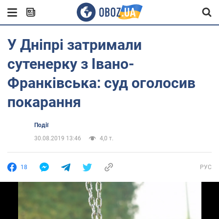
У Дніпрі затримали
сутенерку з Івано-
Франківська: суд оголосив
покарання
Події
30.08.2019 13:46
4,0 т.
18
РУС