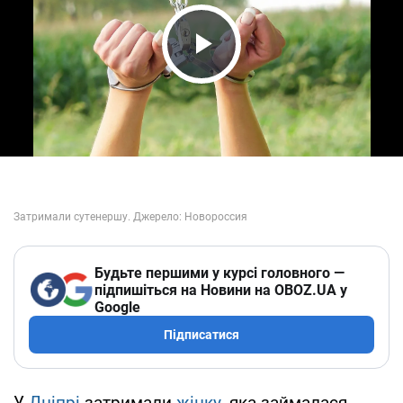
Play Video
Будьте першими у курсі головного —
підпишіться на Новини на OBOZ.UA у
Google
Підписатися
У
Дніпрі
затримали
жінку
, яка займалася