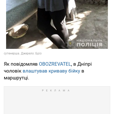
Як повідомляв
OBOZREVATEL
, в Дніпрі
чоловік
влаштував криваву бійку
в
маршрутці.