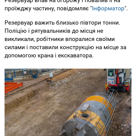
Резервуар впав на огорожу і повалив її на
проїжджу частину, повідомляє "
Інформатор
".
Резервуар важить близько півтори тонни.
Поліцію і рятувальників до місця не
викликали, робітники впоралися своїми
силами і поставили конструкцію на місце за
допомогою крана і екскаватора.