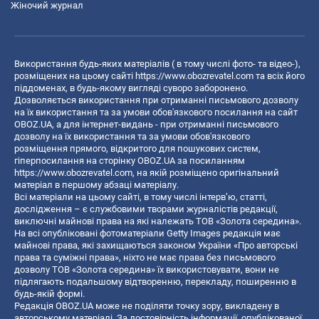
Жіночий журнал
Використання будь-яких матеріалів ( в тому числі фото- та відео-),
розміщених на цьому сайті
https://www.obozrevatel.com
та всіх його
піддоменах, в будь-якому вигляді суворо заборонено.
Дозволяється використання при отриманні письмового дозволу
на їх використання та за умови обов'язкового посилання на сайт
OBOZ.UA, а для інтернет-видань - при отриманні письмового
дозволу на їх використання та за умови обов'язкового
розміщення прямого, відкритого для пошукових систем,
гіперпосилання на сторінку OBOZ.UA за посиланням
https://www.obozrevatel.com
, на якій розміщено оригінальний
матеріал в першому абзаці матеріалу.
Всі матеріали на цьому сайті, в тому числі інтерв’ю, статті,
дослідження – є службовими творами журналістів редакції,
виключні майнові права на які належать ТОВ «Золота середина».
На всі опубліковані фотоматеріали Getty Images редакція має
майнові права, які захищаються законом України «Про авторські
права та суміжні права», ніхто не має права без письмового
дозволу ТОВ «Золота середина» їх використовувати, вони не
підлягають подальшому відтворенню, перекладу, поширенню в
будь-якій формі.
Редакція OBOZ.UA може не поділяти точку зору, викладену в
авторському матеріалі. За достовірність інформації, опублікованої