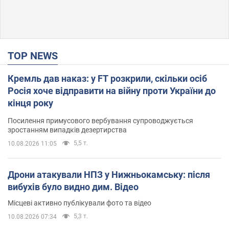
TOP NEWS
Кремль дав наказ: у FT розкрили, скільки осіб
Росія хоче відправити на війну проти України до
кінця року
Посилення примусового вербування супроводжується
зростанням випадків дезертирства
5,5 т.
10.08.2026 11:05
Дрони атакували НПЗ у Нижньокамську: після
вибухів було видно дим. Відео
Місцеві активно публікували фото та відео
5,3 т.
10.08.2026 07:34