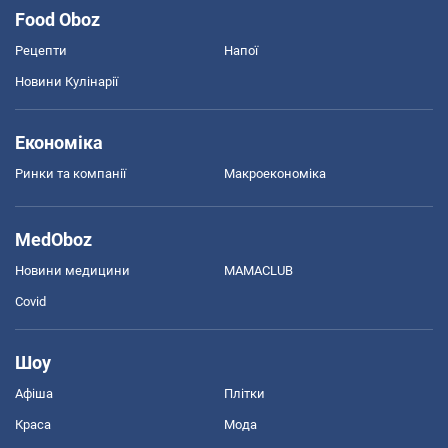
Food Oboz
Рецепти
Напої
Новини Кулінарії
Економіка
Ринки та компанії
Макроекономіка
MedOboz
Новини медицини
MAMACLUB
Covid
Шоу
Афіша
Плітки
Краса
Мода