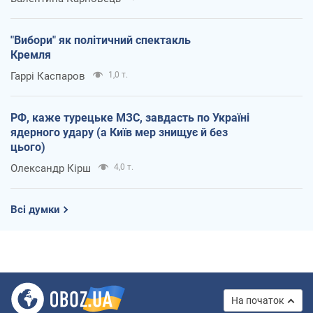
"Вибори" як політичний спектакль
Кремля
Гаррі Каспаров
1,0 т.
РФ, каже турецьке МЗС, завдасть по Україні
ядерного удару (а Київ мер знищує й без
цього)
Олександр Кірш
4,0 т.
Всі думки
На початок