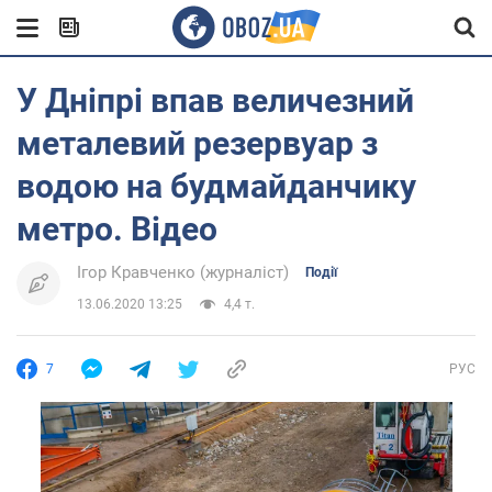
У Дніпрі впав величезний
металевий резервуар з
водою на будмайданчику
метро. Відео
Ігор Кравченко (журналіст)
Події
13.06.2020 13:25
4,4 т.
7
РУС