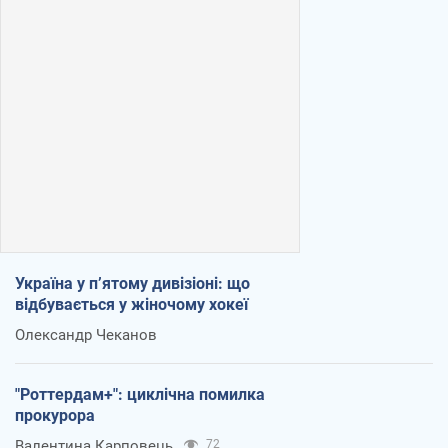
Україна у п’ятому дивізіоні: що
відбувається у жіночому хокеї
Олександр Чеканов
"Роттердам+": циклічна помилка
прокурора
Валентина Карповець
72