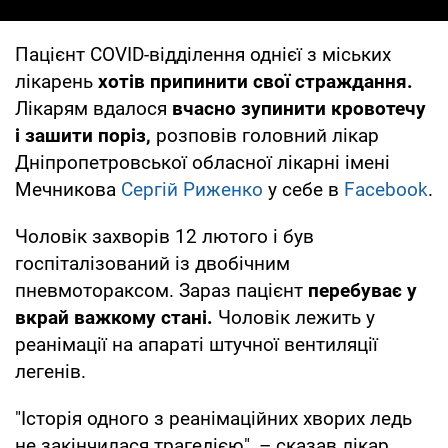
Пацієнт COVID-відділення однієї з міських
лікарень
хотів припинити свої страждання.
Лікарям вдалося
вчасно зупинити кровотечу
і зашити поріз,
розповів головний лікар
Дніпропетровської обласної лікарні імені
Мечникова
Сергій Риженко
у себе в
Facebook
.
Чоловік захворів 12 лютого і був
госпіталізований із двобічним
пневмотораксом. Зараз пацієнт
перебуває у
вкрай важкому стані.
Чоловік лежить у
реанімації на апараті штучної вентиляції
легенів.
"Історія одного з реанімаційних хворих ледь
не закінчилася трагедією", – сказав лікар.