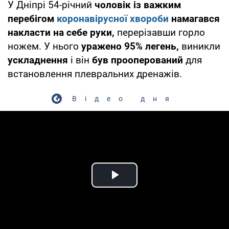
У Дніпрі 54-річний
чоловік із важким
перебігом
коронавірусної хвороби
намагався
накласти на себе руки,
перерізавши горло
ножем. У нього
уражено 95% легень,
виникли
ускладнення
і він
був прооперований
для
встановлення плевральних дренажів.
Відео дня
Play Video