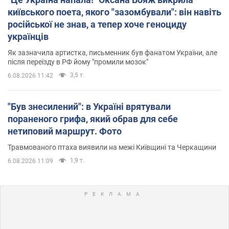
київського поета, якого "зазомбували": він навіть
російської не знав, а тепер хоче геноциду
українців
Як зазначила артистка, письменник був фанатом України, але
після переїзду в РФ йому "промили мозок"
3,5 т.
6.08.2026 11:42
"Був знесилений": в Україні врятували
пораненого грифа, який обрав для себе
нетиповий маршрут. Фото
Травмованого птаха виявили на межі Київщині та Черкащини
1,9 т.
6.08.2026 11:09