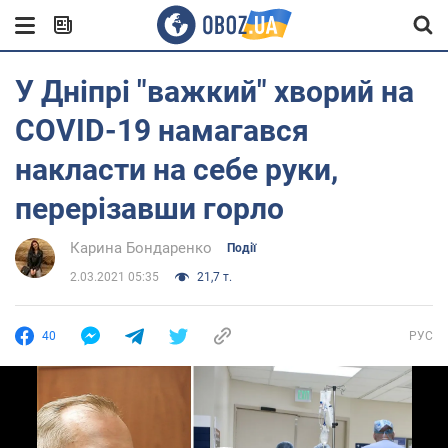
У Дніпрі "важкий" хворий на
COVID-19 намагався
накласти на себе руки,
перерізавши горло
Карина Бондаренко
Події
2.03.2021 05:35
21,7 т.
40
РУС