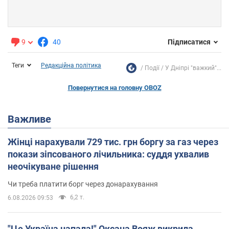
9
40
Підписатися
Теги
Редакційна політика
Події
У Дніпрі "важкий"...
Повернутися на головну OBOZ
Важливе
Жінці нарахували 729 тис. грн боргу за газ через
покази зіпсованого лічильника: суддя ухвалив
неочікуване рішення
Чи треба платити борг через донарахування
6,2 т.
6.08.2026 09:53
"Це Україна напала!" Оксана Вояж викрила