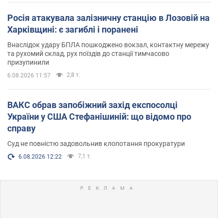
Росія атакувала залізничну станцію в Лозовій на
Харківщині: є загиблі і поранені
Внаслідок удару БПЛА пошкоджено вокзал, контактну мережу
та рухомий склад, рух поїздів до станції тимчасово
призупинили
2,8 т.
6.08.2026 11:57
ВАКС обрав запобіжний захід експосолці
України у США Стефанішиній: що відомо про
справу
Суд не повністю задовольнив клопотання прокуратури
7,1 т.
6.08.2026 12:22