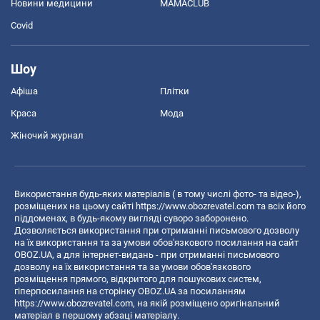
Новини медицини
MAMACLUB
Covid
Шоу
Афіша
Плітки
Краса
Мода
Жіночий журнал
Використання будь-яких матеріалів ( в тому числі фото- та відео-),
розміщених на цьому сайті
https://www.obozrevatel.com
та всіх його
піддоменах, в будь-якому вигляді суворо заборонено.
Дозволяється використання при отриманні письмового дозволу
на їх використання та за умови обов'язкового посилання на сайт
OBOZ.UA, а для інтернет-видань - при отриманні письмового
дозволу на їх використання та за умови обов'язкового
розміщення прямого, відкритого для пошукових систем,
гіперпосилання на сторінку OBOZ.UA за посиланням
https://www.obozrevatel.com
, на якій розміщено оригінальний
матеріал в першому абзаці матеріалу.