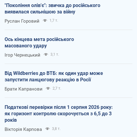
"Покоління олів'є": звичка до російського
виявилася сильнішою за війну
Руслан Горовий
1,7 т.
Ось кінцева мета російського
масованого удару
Ігор Чернецький
3,1 т.
Від Wildberries до ВТБ: як один удар може
запустити ланцюгову реакцію в Росії
Брати Капранови
2,7 т.
Податкові перевірки після 1 серпня 2026 року:
як горизонт контролю скорочується з 6,5 до 3
років
Вікторія Карпова
3,8 т.