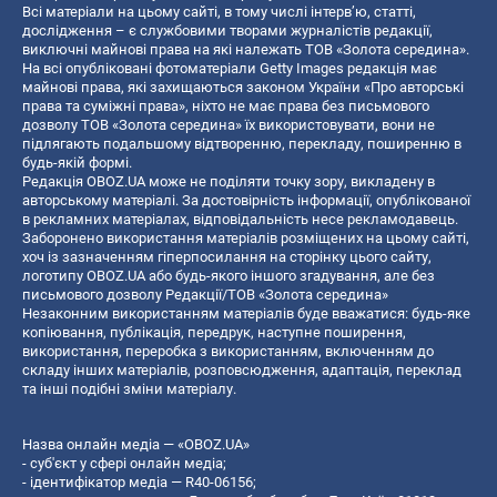
Всі матеріали на цьому сайті, в тому числі інтерв’ю, статті,
дослідження – є службовими творами журналістів редакції,
виключні майнові права на які належать ТОВ «Золота середина».
На всі опубліковані фотоматеріали Getty Images редакція має
майнові права, які захищаються законом України «Про авторські
права та суміжні права», ніхто не має права без письмового
дозволу ТОВ «Золота середина» їх використовувати, вони не
підлягають подальшому відтворенню, перекладу, поширенню в
будь-якій формі.
Редакція OBOZ.UA може не поділяти точку зору, викладену в
авторському матеріалі. За достовірність інформації, опублікованої
в рекламних матеріалах, відповідальність несе рекламодавець.
Заборонено використання матеріалів розміщених на цьому сайті,
хоч із зазначенням гіперпосилання на сторінку цього сайту,
логотипу OBOZ.UA або будь-якого іншого згадування, але без
письмового дозволу Редакції/ТОВ «Золота середина»
Незаконним використанням матеріалів буде вважатися: будь-яке
копiювання, публiкацiя, передрук, наступне поширення,
використання, переробка з використанням, включенням до
складу інших матеріалів, розповсюдження, адаптація, переклад
та інші подібні зміни матеріалу.
Назва онлайн медіа — «OBOZ.UA»
- суб'єкт у сфері онлайн медіа;
- ідентифікатор медіа — R40-06156;