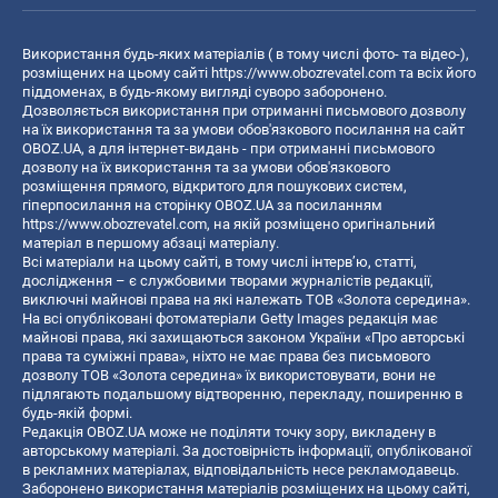
Використання будь-яких матеріалів ( в тому числі фото- та відео-),
розміщених на цьому сайті
https://www.obozrevatel.com
та всіх його
піддоменах, в будь-якому вигляді суворо заборонено.
Дозволяється використання при отриманні письмового дозволу
на їх використання та за умови обов'язкового посилання на сайт
OBOZ.UA, а для інтернет-видань - при отриманні письмового
дозволу на їх використання та за умови обов'язкового
розміщення прямого, відкритого для пошукових систем,
гіперпосилання на сторінку OBOZ.UA за посиланням
https://www.obozrevatel.com
, на якій розміщено оригінальний
матеріал в першому абзаці матеріалу.
Всі матеріали на цьому сайті, в тому числі інтерв’ю, статті,
дослідження – є службовими творами журналістів редакції,
виключні майнові права на які належать ТОВ «Золота середина».
На всі опубліковані фотоматеріали Getty Images редакція має
майнові права, які захищаються законом України «Про авторські
права та суміжні права», ніхто не має права без письмового
дозволу ТОВ «Золота середина» їх використовувати, вони не
підлягають подальшому відтворенню, перекладу, поширенню в
будь-якій формі.
Редакція OBOZ.UA може не поділяти точку зору, викладену в
авторському матеріалі. За достовірність інформації, опублікованої
в рекламних матеріалах, відповідальність несе рекламодавець.
Заборонено використання матеріалів розміщених на цьому сайті,