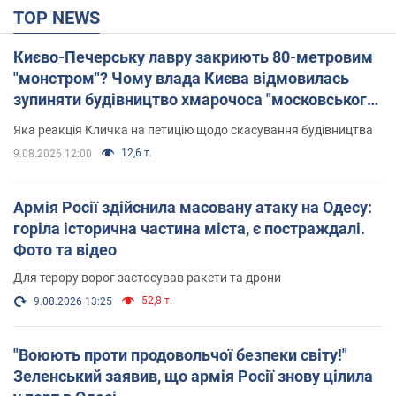
TOP NEWS
Києво-Печерську лавру закриють 80-метровим
"монстром"? Чому влада Києва відмовилась
зупиняти будівництво хмарочоса "московського
вірянина"
Яка реакція Кличка на петицію щодо скасування будівництва
12,6 т.
9.08.2026 12:00
Армія Росії здійснила масовану атаку на Одесу:
горіла історична частина міста, є постраждалі.
Фото та відео
Для терору ворог застосував ракети та дрони
52,8 т.
9.08.2026 13:25
"Воюють проти продовольчої безпеки світу!"
Зеленський заявив, що армія Росії знову цілила