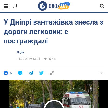
У Дніпрі вантажівка знесла з
дороги легковик: є
постраждалі
Події
11.09.2019 13:04
5,2 т.
5
РУС