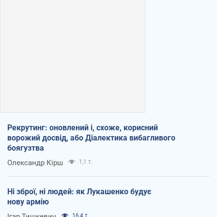
Рекрутинг: оновлений і, схоже, корисний
ворожий досвід, або Діалектика вибагливого
боягузтва
Олександр Кірш
1,1 т.
Ні зброї, ні людей: як Лукашенко будує
нову армію
Ігар Тишкевич
16,4 т.