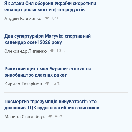
Як атаки Сил оборони України скоротили
експорт російських нафтопродуктів
Андрій Клименко
1,2 т.
Два супертурніри Магучіх: спортивний
календар осені 2026 року
Олександр Липенко
1,3 т.
Ракетний щит і меч України: ставка на
виробництво власних ракет
Кирило Татарінов
1,9 т.
Посмертна "презумпція винуватості": хто
дозволив ТЦК судити загиблих захисників
Марина Ставнійчук
4,6 т.