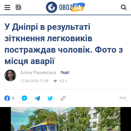
У Дніпрі в результаті
зіткнення легковиків
постраждав чоловік. Фото з
місця аварії
Аліна Рашевська
Події
17.06.2020 11:56
6,5 т.
8
РУС