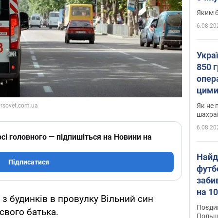
Яким б
6.08.20
Укра
850 г
опера
цими
Як не 
шахра
6.08.20
сі головного — підпишіться на Новини на
Найд
Підписатися
футб
заби
на 10
 з будинків в провулку Вільний син
Віде
Поєдин
свого батька.
Польщ