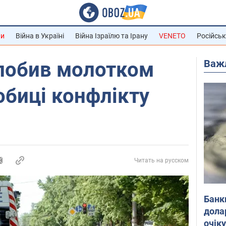
ни
Війна в Україні
Війна Ізраїлю та Ірану
VENETO
Російськ
Важ
 побив молотком
обиці конфлікту
Читать на русском
Банк
дола
очік