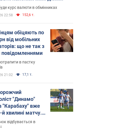
уде курс валюти в обмінниках
152,6 т.
26 22:58
їнцям обіцяють по
рн від мобільних
торів: що не так з
 повідомленнями
потрапити в пастку
їв
17,1 т.
26 21:02
орожчий
оліст "Динамо"
в "Карабаху" вже
-й хвилині матчу.
о
ок відбувається в
і