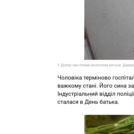
Чоловіка терміново госпітал
важкому стані. Його сина з
Індустріальний відділ поліці
сталася в День батька.