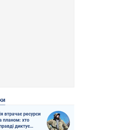
ки
ія втрачає ресурси
а планом: хто
правді диктує