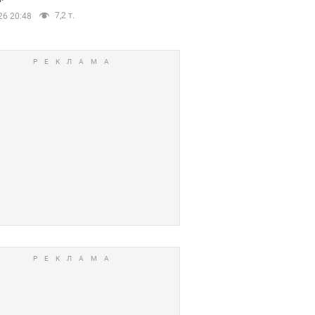
7,2 т.
26 20:48