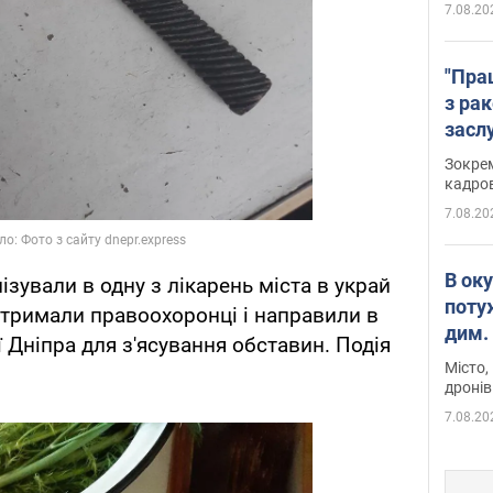
7.08.20
"Пра
з ра
засл
анон
Зокрем
кадров
7.08.20
В ок
ізували в одну з лікарень міста в украй
поту
атримали правоохоронці і направили в
дим. 
ї Дніпра для з'ясування обставин. Подія
Місто,
дронів
7.08.20