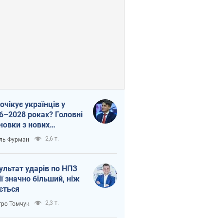
очікує українців у
6–2028 роках? Головні
новки з нових
гнозів від НБУ
2,6 т.
ль Фурман
ультат ударів по НПЗ
ії значно більший, ніж
ється
2,3 т.
ро Томчук