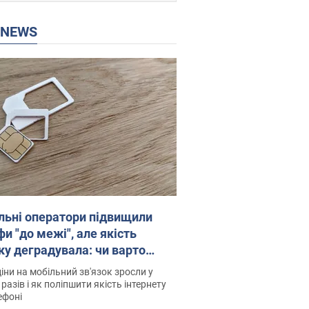
P NEWS
льні оператори підвищили
и "до межі", але якість
ку деградувала: чи варто
житись на ціни
іни на мобільний зв'язок зросли у
 разів і як поліпшити якість інтернету
ефоні