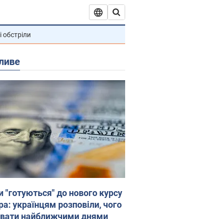
і обстріли
ливе
и "готуються" до нового курсу
ра: українцям розповіли, чого
увати найближчими днями