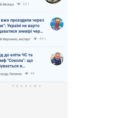
п війни
2,4 т.
ій Місюра
 вже проходили через
ше": Україні не варто
даватися зневірі через
етний терор
4,9 т.
ій Марченко, експерт
ід до еліти ЧС та
умф "Сокола": що
бувається в
аїнському хокеї
84
сандр Липенко