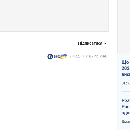
Підписатися
Події
У Дніпрі син...
Що 
202
вис
про
Васи
Рез
Рос
зда
Дмит