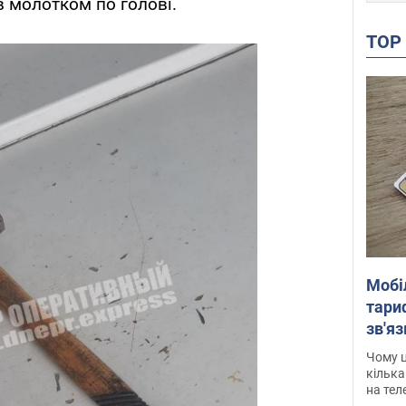
в молотком по голові.
TO
Мобі
тариф
зв'яз
скар
Чому ц
кілька
на тел