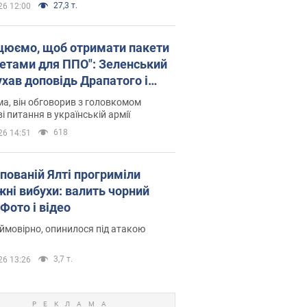
27,3 т.
26 12:00
цюємо, щоб отримати пакети
кетами для ППО": Зеленський
ухав доповідь Драпатого і
сував нові кроки
а, він обговорив з головкомом
і питання в українській армії
618
26 14:51
упованій Ялті прогриміли
жні вибухи: валить чорний
Фото і відео
 ймовірно, опинилося під атакою
3,7 т.
26 13:26