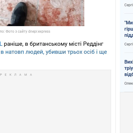
тем
Серг
"Ми
гір
під
рак
L
раніше, в британському місті Реддінг
Серг
в натовп людей, убивши трьох осіб і ще
Вих
трі
від
укр
Олек