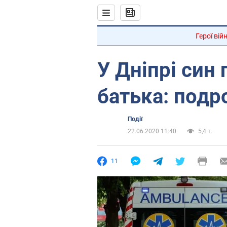
Герої вій
У Дніпрі син
батька: подр
Події
22.06.2020 11:40
5,4 т.
11