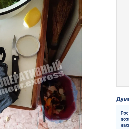
Дум
Рос
поз
нас