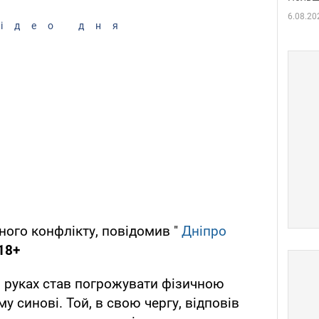
6.08.20
ідео дня
йного конфлікту, повідомив "
Дніпро
18+
в руках став погрожувати фізичною
 синові. Той, в свою чергу, відповів