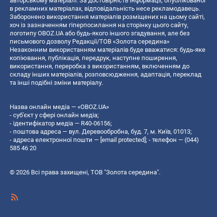
авторському матеріалі. За достовірність інформації, опублікованої
в рекламних матеріалах, відповідальність несе рекламодавець.
Заборонено використання матеріалів розміщених на цьому сайті,
хоч із зазначенням гіперпосилання на сторінку цього сайту,
логотипу OBOZ.UA або будь-якого іншого згадування, але без
письмового дозволу Редакції/ТОВ «Золота середина»
Незаконним використанням матеріалів буде вважатися: будь-яке
копiювання, публiкацiя, передрук, наступне поширення,
використання, переробка з використанням, включенням до
складу інших матеріалів, розповсюдження, адаптація, переклад
та інші подібні зміни матеріалу.
Назва онлайн медіа — «OBOZ.UA»
- суб'єкт у сфері онлайн медіа;
- ідентифікатор медіа — R40-06156;
- поштова адреса — вул. Деревообробна, буд. 7, м. Київ, 01013;
- адреса електронної пошти —
[email protected]
; - телефон — (044)
585 46 20
© 2026 Всі права захищені, ТОВ "Золота середина".