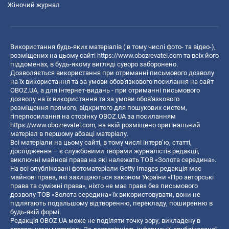
Жіночий журнал
Використання будь-яких матеріалів ( в тому числі фото- та відео-),
розміщених на цьому сайті
https://www.obozrevatel.com
та всіх його
піддоменах, в будь-якому вигляді суворо заборонено.
Дозволяється використання при отриманні письмового дозволу
на їх використання та за умови обов'язкового посилання на сайт
OBOZ.UA, а для інтернет-видань - при отриманні письмового
дозволу на їх використання та за умови обов'язкового
розміщення прямого, відкритого для пошукових систем,
гіперпосилання на сторінку OBOZ.UA за посиланням
https://www.obozrevatel.com
, на якій розміщено оригінальний
матеріал в першому абзаці матеріалу.
Всі матеріали на цьому сайті, в тому числі інтерв’ю, статті,
дослідження – є службовими творами журналістів редакції,
виключні майнові права на які належать ТОВ «Золота середина».
На всі опубліковані фотоматеріали Getty Images редакція має
майнові права, які захищаються законом України «Про авторські
права та суміжні права», ніхто не має права без письмового
дозволу ТОВ «Золота середина» їх використовувати, вони не
підлягають подальшому відтворенню, перекладу, поширенню в
будь-якій формі.
Редакція OBOZ.UA може не поділяти точку зору, викладену в