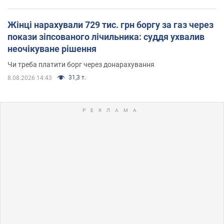
Жінці нарахували 729 тис. грн боргу за газ через
покази зіпсованого лічильника: суддя ухвалив
неочікуване рішення
Чи треба платити борг через донарахування
31,3 т.
8.08.2026 14:43