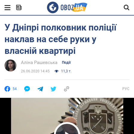
У Дніпрі полковник поліції
наклав на себе руки у
власній квартирі
Аліна Рашевська
Події
26.06.2020 14:45
11,3 т.
54
РУС