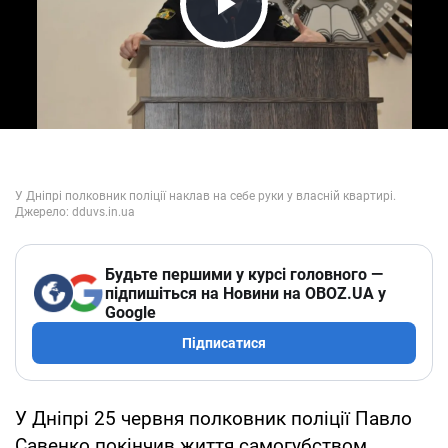
Play Video
Будьте першими у курсі головного —
підпишіться на Новини на OBOZ.UA у
Google
Підписатися
У Дніпрі 25 червня полковник поліції Павло
Савенко покінчив життя самогубством.