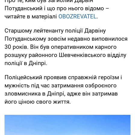
Про те, ким був загиблий Дарвін
Потуданський і що про нього відомо –
читайте в матеріалі
OBOZREVATEL
.
Старшому лейтенанту поліції Дарвіну
Потуданському зовсім недавно виповнилося
30 років. Він був оперативником карного
розшуку районного Шевченківського відділу
поліції в Дніпрі.
Поліцейський проявив справжній героїзм і
мужність під час затримання озброєного
зловмисника в Дніпрі, адже він затримав
його ціною свого життя.