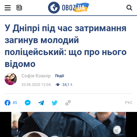
У Дніпрі під час затримання
загинув молодий
поліцейський: що про нього
відомо
Софія Ковнір
Події
20.06.2020 12:04
34,1 т.
85
РУС