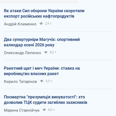
Як атаки Сил оборони України скоротили
експорт російських нафтопродуктів
Андрій Клименко
2,9 т.
Два супертурніри Магучіх: спортивний
календар осені 2026 року
Олександр Липенко
8,2 т.
Ракетний щит і меч України: ставка на
виробництво власних ракет
Кирило Татарінов
3,5 т.
Посмертна "презумпція винуватості": хто
дозволив ТЦК судити загиблих захисників
Марина Ставнійчук
8,0 т.