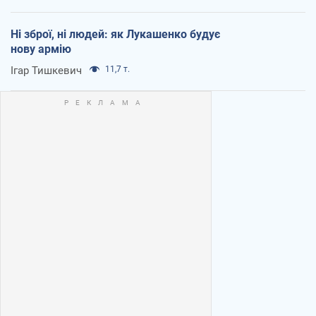
Ні зброї, ні людей: як Лукашенко будує
нову армію
Ігар Тишкевич
11,7 т.