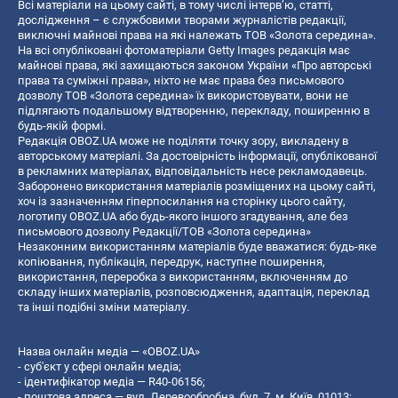
Всі матеріали на цьому сайті, в тому числі інтерв’ю, статті,
дослідження – є службовими творами журналістів редакції,
виключні майнові права на які належать ТОВ «Золота середина».
На всі опубліковані фотоматеріали Getty Images редакція має
майнові права, які захищаються законом України «Про авторські
права та суміжні права», ніхто не має права без письмового
дозволу ТОВ «Золота середина» їх використовувати, вони не
підлягають подальшому відтворенню, перекладу, поширенню в
будь-якій формі.
Редакція OBOZ.UA може не поділяти точку зору, викладену в
авторському матеріалі. За достовірність інформації, опублікованої
в рекламних матеріалах, відповідальність несе рекламодавець.
Заборонено використання матеріалів розміщених на цьому сайті,
хоч із зазначенням гіперпосилання на сторінку цього сайту,
логотипу OBOZ.UA або будь-якого іншого згадування, але без
письмового дозволу Редакції/ТОВ «Золота середина»
Незаконним використанням матеріалів буде вважатися: будь-яке
копiювання, публiкацiя, передрук, наступне поширення,
використання, переробка з використанням, включенням до
складу інших матеріалів, розповсюдження, адаптація, переклад
та інші подібні зміни матеріалу.
Назва онлайн медіа — «OBOZ.UA»
- суб'єкт у сфері онлайн медіа;
- ідентифікатор медіа — R40-06156;
- поштова адреса — вул. Деревообробна, буд. 7, м. Київ, 01013;