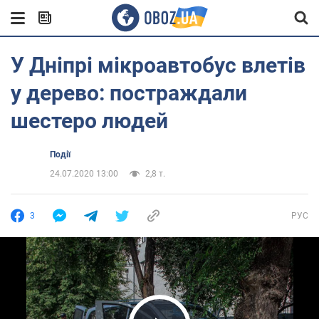
У Дніпрі мікроавтобус влетів
у дерево: постраждали
шестеро людей
Події
24.07.2020 13:00
2,8 т.
3
РУС