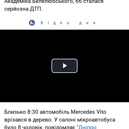
Академіка Белелюбського, 66 сталася
серйозна ДТП.
Відео дня
Play Video
Близько 8:30 автомобіль Mercedes Vito
врізався в дерево. У салоні мікроавтобуса
було 8 чоловік, повідомляє "
Дніпро