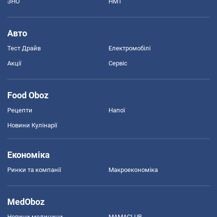
ЗНО
НМТ
Авто
Тест Драйв
Електромобілі
Акції
Сервіс
Food Oboz
Рецепти
Напої
Новини Кулінарії
Економіка
Ринки та компанії
Макроекономіка
MedOboz
Новини медицини
MAMACLUB