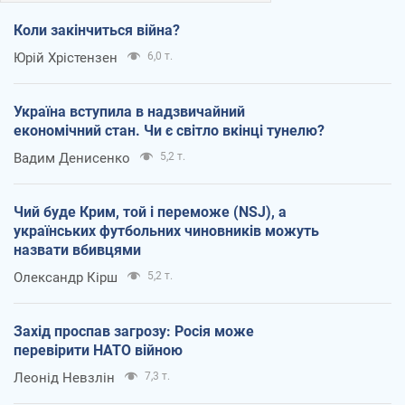
Коли закінчиться війна?
Юрій Хрістензен
6,0 т.
Україна вступила в надзвичайний
економічний стан. Чи є світло вкінці тунелю?
Вадим Денисенко
5,2 т.
Чий буде Крим, той і переможе (NSJ), а
українських футбольних чиновників можуть
назвати вбивцями
Олександр Кірш
5,2 т.
Захід проспав загрозу: Росія може
перевірити НАТО війною
Леонід Невзлін
7,3 т.