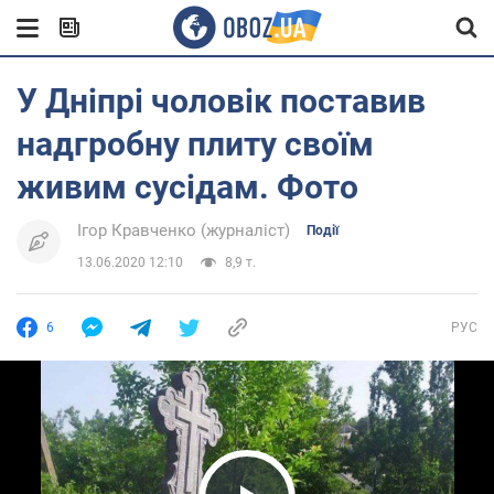
У Дніпрі чоловік поставив
надгробну плиту своїм
живим сусідам. Фото
Ігор Кравченко (журналіст)
Події
13.06.2020 12:10
8,9 т.
6
РУС