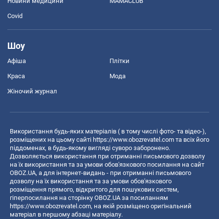
Новини медицини
MAMACLUB
Covid
Шоу
Афіша
Плітки
Краса
Мода
Жіночий журнал
Використання будь-яких матеріалів ( в тому числі фото- та відео-),
розміщених на цьому сайті
https://www.obozrevatel.com
та всіх його
піддоменах, в будь-якому вигляді суворо заборонено.
Дозволяється використання при отриманні письмового дозволу
на їх використання та за умови обов'язкового посилання на сайт
OBOZ.UA, а для інтернет-видань - при отриманні письмового
дозволу на їх використання та за умови обов'язкового
розміщення прямого, відкритого для пошукових систем,
гіперпосилання на сторінку OBOZ.UA за посиланням
https://www.obozrevatel.com
, на якій розміщено оригінальний
матеріал в першому абзаці матеріалу.