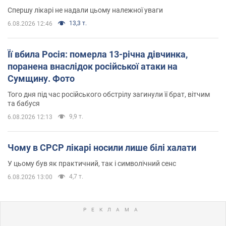
Спершу лікарі не надали цьому належної уваги
13,3 т.
6.08.2026 12:46
Її вбила Росія: померла 13-річна дівчинка,
поранена внаслідок російської атаки на
Сумщину. Фото
Того дня під час російського обстрілу загинули її брат, вітчим
та бабуся
9,9 т.
6.08.2026 12:13
Чому в СРСР лікарі носили лише білі халати
У цьому був як практичний, так і символічний сенс
4,7 т.
6.08.2026 13:00