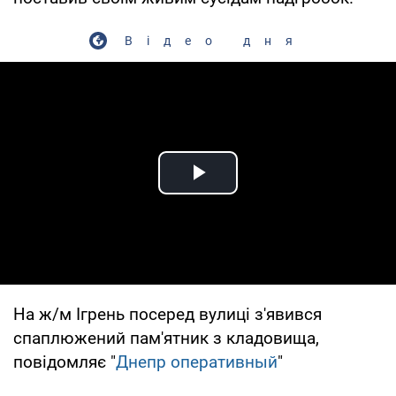
Відео дня
Play Video
На ж/м Ігрень посеред вулиці з'явився
спаплюжений пам'ятник з кладовища,
повідомляє "
Днепр оперативный
"