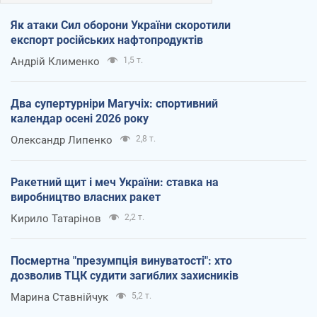
Як атаки Сил оборони України скоротили
експорт російських нафтопродуктів
Андрій Клименко
1,5 т.
Два супертурніри Магучіх: спортивний
календар осені 2026 року
Олександр Липенко
2,8 т.
Ракетний щит і меч України: ставка на
виробництво власних ракет
Кирило Татарінов
2,2 т.
Посмертна "презумпція винуватості": хто
дозволив ТЦК судити загиблих захисників
Марина Ставнійчук
5,2 т.