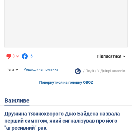
3
6
Підписатися
Теги
Редакційна політика
Події
У Дніпрі чоловік...
Повернутися на головну OBOZ
Важливе
Дружина тяжкохворого Джо Байдена назвала
перший симптом, який сигналізував про його
"агресивний" рак