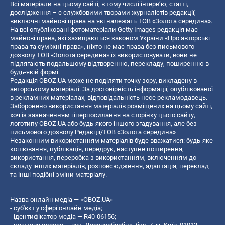
Всі матеріали на цьому сайті, в тому числі інтерв’ю, статті,
дослідження – є службовими творами журналістів редакції,
виключні майнові права на які належать ТОВ «Золота середина».
На всі опубліковані фотоматеріали Getty Images редакція має
майнові права, які захищаються законом України «Про авторські
права та суміжні права», ніхто не має права без письмового
дозволу ТОВ «Золота середина» їх використовувати, вони не
підлягають подальшому відтворенню, перекладу, поширенню в
будь-якій формі.
Редакція OBOZ.UA може не поділяти точку зору, викладену в
авторському матеріалі. За достовірність інформації, опублікованої
в рекламних матеріалах, відповідальність несе рекламодавець.
Заборонено використання матеріалів розміщених на цьому сайті,
хоч із зазначенням гіперпосилання на сторінку цього сайту,
логотипу OBOZ.UA або будь-якого іншого згадування, але без
письмового дозволу Редакції/ТОВ «Золота середина»
Незаконним використанням матеріалів буде вважатися: будь-яке
копiювання, публiкацiя, передрук, наступне поширення,
використання, переробка з використанням, включенням до
складу інших матеріалів, розповсюдження, адаптація, переклад
та інші подібні зміни матеріалу.
Назва онлайн медіа — «OBOZ.UA»
- суб'єкт у сфері онлайн медіа;
- ідентифікатор медіа — R40-06156;