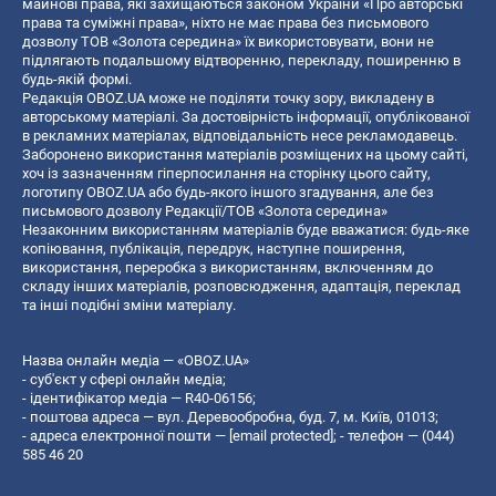
майнові права, які захищаються законом України «Про авторські
права та суміжні права», ніхто не має права без письмового
дозволу ТОВ «Золота середина» їх використовувати, вони не
підлягають подальшому відтворенню, перекладу, поширенню в
будь-якій формі.
Редакція OBOZ.UA може не поділяти точку зору, викладену в
авторському матеріалі. За достовірність інформації, опублікованої
в рекламних матеріалах, відповідальність несе рекламодавець.
Заборонено використання матеріалів розміщених на цьому сайті,
хоч із зазначенням гіперпосилання на сторінку цього сайту,
логотипу OBOZ.UA або будь-якого іншого згадування, але без
письмового дозволу Редакції/ТОВ «Золота середина»
Незаконним використанням матеріалів буде вважатися: будь-яке
копiювання, публiкацiя, передрук, наступне поширення,
використання, переробка з використанням, включенням до
складу інших матеріалів, розповсюдження, адаптація, переклад
та інші подібні зміни матеріалу.
Назва онлайн медіа — «OBOZ.UA»
- суб'єкт у сфері онлайн медіа;
- ідентифікатор медіа — R40-06156;
- поштова адреса — вул. Деревообробна, буд. 7, м. Київ, 01013;
- адреса електронної пошти —
[email protected]
; - телефон — (044)
585 46 20