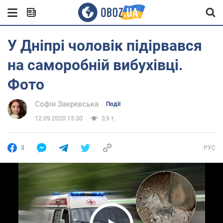
У Дніпрі чоловік підірвався
на саморобній вибухівці.
Фото
Софія Закревська
Події
12.09.2020 15:30
3,9 т.
3
РУС