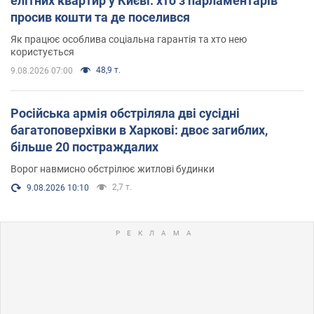
елітних квартир у Києві: хто з парламентарів
просив кошти та де поселився
Як працює особлива соціальна гарантія та хто нею
користується
48,9 т.
9.08.2026 07:00
Російська армія обстріляла дві сусідні
багатоповерхівки в Харкові: двоє загиблих,
більше 20 постраждалих
Ворог навмисно обстрілює житлові будинки
2,7 т.
9.08.2026 10:10