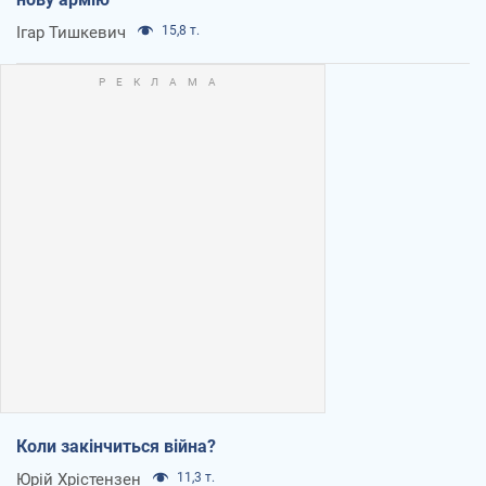
Ігар Тишкевич
15,8 т.
Коли закінчиться війна?
Юрій Хрістензен
11,3 т.