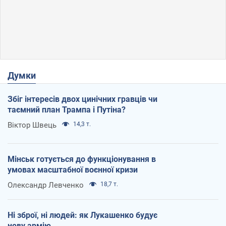
Думки
Збіг інтересів двох цинічних гравців чи
таємний план Трампа і Путіна?
Віктор Швець
14,3 т.
Мінськ готується до функціонування в
умовах масштабної воєнної кризи
Олександр Левченко
18,7 т.
Ні зброї, ні людей: як Лукашенко будує
нову армію