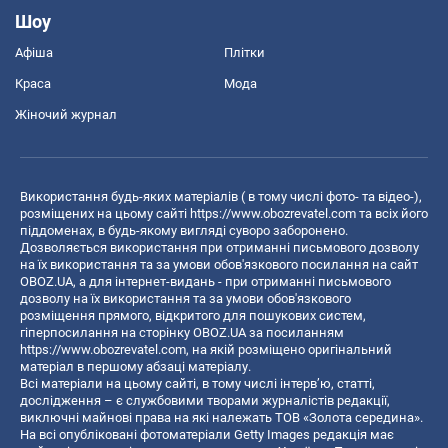
Шоу
Афіша
Плітки
Краса
Мода
Жіночий журнал
Використання будь-яких матеріалів ( в тому числі фото- та відео-),
розміщених на цьому сайті
https://www.obozrevatel.com
та всіх його
піддоменах, в будь-якому вигляді суворо заборонено.
Дозволяється використання при отриманні письмового дозволу
на їх використання та за умови обов'язкового посилання на сайт
OBOZ.UA, а для інтернет-видань - при отриманні письмового
дозволу на їх використання та за умови обов'язкового
розміщення прямого, відкритого для пошукових систем,
гіперпосилання на сторінку OBOZ.UA за посиланням
https://www.obozrevatel.com
, на якій розміщено оригінальний
матеріал в першому абзаці матеріалу.
Всі матеріали на цьому сайті, в тому числі інтерв’ю, статті,
дослідження – є службовими творами журналістів редакції,
виключні майнові права на які належать ТОВ «Золота середина».
На всі опубліковані фотоматеріали Getty Images редакція має