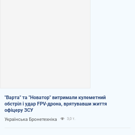
"Варта" та "Новатор" витримали кулеметний
обстріл і удар FPV-дрона, врятувавши життя
офіцеру ЗСУ
Українська Бронетехніка
3,0 т.