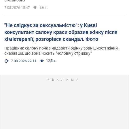
військових
8,6 т.
7.08.2026 15:47
"Не слідкує за сексуальністю": у Києві
консультант салону краси образив жінку після
хімієтерапії, розгорівся скандал. Фото
Працівник салону почав надавати оцінку зовнішності жінки,
сказавши, що вона носить "чоловічу стрижку"
12,5 т.
7.08.2026 22:11