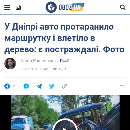
У Дніпрі авто протаранило
маршрутку і влетіло в
дерево: є постраждалі. Фото
Аліна Рашевська
Події
23.06.2020 12:45
6,7 т.
15
РУС