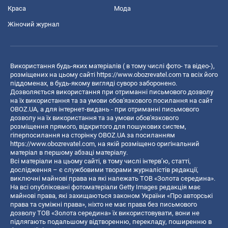
Краса
Мода
Жіночий журнал
Використання будь-яких матеріалів ( в тому числі фото- та відео-),
розміщених на цьому сайті
https://www.obozrevatel.com
та всіх його
піддоменах, в будь-якому вигляді суворо заборонено.
Дозволяється використання при отриманні письмового дозволу
на їх використання та за умови обов'язкового посилання на сайт
OBOZ.UA, а для інтернет-видань - при отриманні письмового
дозволу на їх використання та за умови обов'язкового
розміщення прямого, відкритого для пошукових систем,
гіперпосилання на сторінку OBOZ.UA за посиланням
https://www.obozrevatel.com
, на якій розміщено оригінальний
матеріал в першому абзаці матеріалу.
Всі матеріали на цьому сайті, в тому числі інтерв’ю, статті,
дослідження – є службовими творами журналістів редакції,
виключні майнові права на які належать ТОВ «Золота середина».
На всі опубліковані фотоматеріали Getty Images редакція має
майнові права, які захищаються законом України «Про авторські
права та суміжні права», ніхто не має права без письмового
дозволу ТОВ «Золота середина» їх використовувати, вони не
підлягають подальшому відтворенню, перекладу, поширенню в