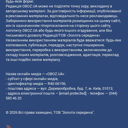
будь-якій формі.
Редакція OBOZ.UA може не поділяти точку зору, викладену в
авторському матеріалі. За достовірність інформації, опублікованої
в рекламних матеріалах, відповідальність несе рекламодавець.
Заборонено використання матеріалів розміщених на цьому сайті,
хоч із зазначенням гіперпосилання на сторінку цього сайту,
логотипу OBOZ.UA або будь-якого іншого згадування, але без
письмового дозволу Редакції/ТОВ «Золота середина»
Незаконним використанням матеріалів буде вважатися: будь-яке
копiювання, публiкацiя, передрук, наступне поширення,
використання, переробка з використанням, включенням до
складу інших матеріалів, розповсюдження, адаптація, переклад
та інші подібні зміни матеріалу.
Назва онлайн медіа — «OBOZ.UA»
- суб'єкт у сфері онлайн медіа;
- ідентифікатор медіа — R40-06156;
- поштова адреса — вул. Деревообробна, буд. 7, м. Київ, 01013;
- адреса електронної пошти —
[email protected]
; - телефон — (044)
585 46 20
© 2026 Всі права захищені, ТОВ "Золота середина".