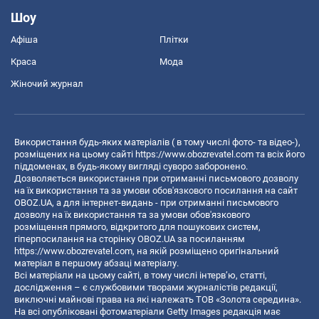
Шоу
Афіша
Плітки
Краса
Мода
Жіночий журнал
Використання будь-яких матеріалів ( в тому числі фото- та відео-),
розміщених на цьому сайті
https://www.obozrevatel.com
та всіх його
піддоменах, в будь-якому вигляді суворо заборонено.
Дозволяється використання при отриманні письмового дозволу
на їх використання та за умови обов'язкового посилання на сайт
OBOZ.UA, а для інтернет-видань - при отриманні письмового
дозволу на їх використання та за умови обов'язкового
розміщення прямого, відкритого для пошукових систем,
гіперпосилання на сторінку OBOZ.UA за посиланням
https://www.obozrevatel.com
, на якій розміщено оригінальний
матеріал в першому абзаці матеріалу.
Всі матеріали на цьому сайті, в тому числі інтерв’ю, статті,
дослідження – є службовими творами журналістів редакції,
виключні майнові права на які належать ТОВ «Золота середина».
На всі опубліковані фотоматеріали Getty Images редакція має