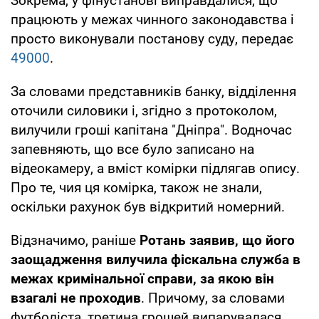
Зокрема, у фінустанові виправдалися, що
працюють у межах чинного законодавства і
просто виконували постанову суду, передає
49000
.
За словами представників банку, відділення
оточили силовики і, згідно з протоколом,
вилучили гроші капітана "Дніпра". Водночас
запевняють, що все було записано на
відеокамеру, а вміст комірки підлягав опису.
Про те, чия ця комірка, також не знали,
оскільки рахунок був відкритий номерний.
Відзначимо, раніше
Ротань заявив, що його
заощадження вилучила фіскальна служба в
межах кримінальної справи, за якою він
взагалі не проходив
. Причому, за словами
футболіста, третина грошей випарувалася,