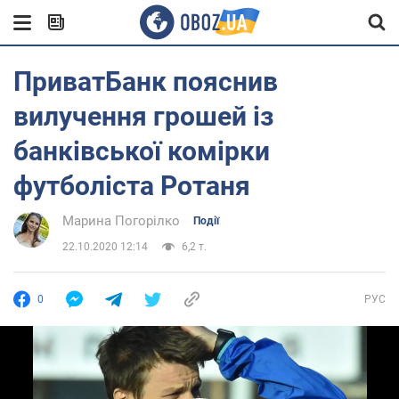
ПриватБанк пояснив
вилучення грошей із
банківської комірки
футболіста Ротаня
Марина Погорілко
Події
22.10.2020 12:14
6,2 т.
0
РУС