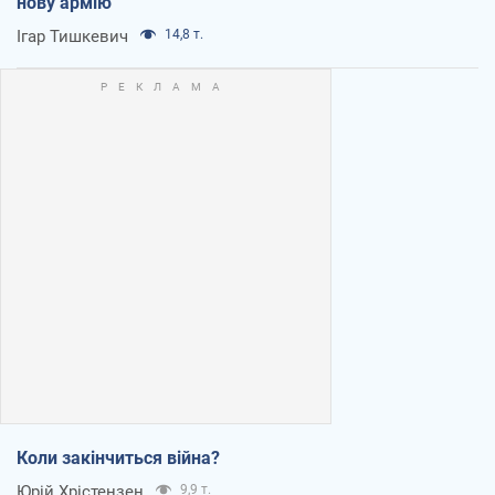
нову армію
Ігар Тишкевич
14,8 т.
Коли закінчиться війна?
Юрій Хрістензен
9,9 т.