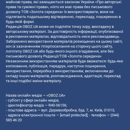
майнові права, які захищаються законом України «Про авторські
права та суміжні права», ніхто не має права без письмового
дозволу ТОВ «Золота середина» їх використовувати, вони не
підлягають подальшому відтворенню, перекладу, поширенню в
будь-якій формі.
Редакція OBOZ.UA може не поділяти точку зору, викладену в
авторському матеріалі. За достовірність інформації, опублікованої
в рекламних матеріалах, відповідальність несе рекламодавець.
Заборонено використання матеріалів розміщених на цьому сайті,
хоч із зазначенням гіперпосилання на сторінку цього сайту,
логотипу OBOZ.UA або будь-якого іншого згадування, але без
письмового дозволу Редакції/ТОВ «Золота середина»
Незаконним використанням матеріалів буде вважатися: будь-яке
копiювання, публiкацiя, передрук, наступне поширення,
використання, переробка з використанням, включенням до
складу інших матеріалів, розповсюдження, адаптація, переклад
та інші подібні зміни матеріалу.
Назва онлайн медіа — «OBOZ.UA»
- суб'єкт у сфері онлайн медіа;
- ідентифікатор медіа — R40-06156;
- поштова адреса — вул. Деревообробна, буд. 7, м. Київ, 01013;
- адреса електронної пошти —
[email protected]
; - телефон — (044)
585 46 20