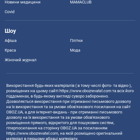
Новини медицини
MAMACLUB
Covid
Шоу
Афіша
Плітки
Краса
Мода
Жіночий журнал
Використання будь-яких матеріалів ( в тому числі фото- та відео-),
розміщених на цьому сайті
https://www.obozrevatel.com
та всіх його
піддоменах, в будь-якому вигляді суворо заборонено.
Дозволяється використання при отриманні письмового дозволу
на їх використання та за умови обов'язкового посилання на сайт
OBOZ.UA, а для інтернет-видань - при отриманні письмового
дозволу на їх використання та за умови обов'язкового
розміщення прямого, відкритого для пошукових систем,
гіперпосилання на сторінку OBOZ.UA за посиланням
https://www.obozrevatel.com
, на якій розміщено оригінальний
матеріал в першому абзаці матеріалу.