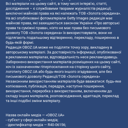
Всі матеріали на цьому сайті, в тому числі інтерв’ю, статті,
дослідження – є службовими творами журналістів редакції,
виключні майнові права на які належать ТОВ «Золота середина».
На всі опубліковані фотоматеріали Getty Images редакція має
майнові права, які захищаються законом України «Про авторські
права та суміжні права», ніхто не має права без письмового
дозволу ТОВ «Золота середина» їх використовувати, вони не
підлягають подальшому відтворенню, перекладу, поширенню в
будь-якій формі.
Редакція OBOZ.UA може не поділяти точку зору, викладену в
авторському матеріалі. За достовірність інформації, опублікованої
в рекламних матеріалах, відповідальність несе рекламодавець.
Заборонено використання матеріалів розміщених на цьому сайті,
хоч із зазначенням гіперпосилання на сторінку цього сайту,
логотипу OBOZ.UA або будь-якого іншого згадування, але без
письмового дозволу Редакції/ТОВ «Золота середина»
Незаконним використанням матеріалів буде вважатися: будь-яке
копiювання, публiкацiя, передрук, наступне поширення,
використання, переробка з використанням, включенням до
складу інших матеріалів, розповсюдження, адаптація, переклад
та інші подібні зміни матеріалу.
Назва онлайн медіа — «OBOZ.UA»
- суб'єкт у сфері онлайн медіа;
- ідентифікатор медіа — R40-06156;