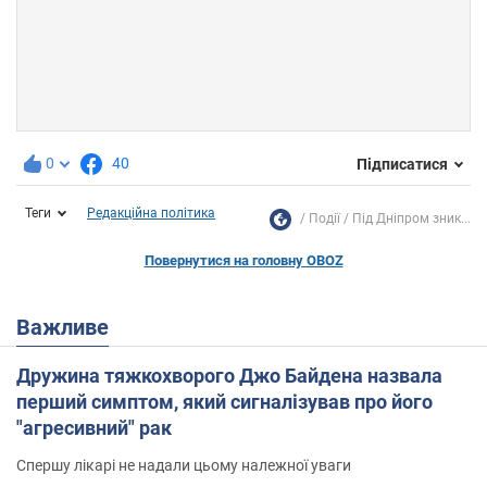
0
40
Підписатися
Теги
Редакційна політика
Події
Під Дніпром зник...
Повернутися на головну OBOZ
Важливе
Дружина тяжкохворого Джо Байдена назвала
перший симптом, який сигналізував про його
"агресивний" рак
Спершу лікарі не надали цьому належної уваги