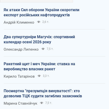
Як атаки Сил оборони України скоротили
експорт російських нафтопродуктів
Андрій Клименко
2,6 т.
Два супертурніри Магучіх: спортивний
календар осені 2026 року
Олександр Липенко
7,5 т.
Ракетний щит і меч України: ставка на
виробництво власних ракет
Кирило Татарінов
3,3 т.
Посмертна "презумпція винуватості": хто
дозволив ТЦК судити загиблих захисників
Марина Ставнійчук
7,5 т.