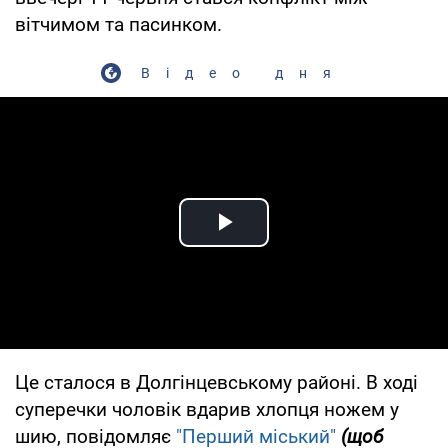
вітчимом та пасинком.
Відео дня
Play Video
Це сталося в Долгінцевському районі. В ході
суперечки чоловік вдарив хлопця ножем у
шию, повідомляє
"Перший міський"
(щоб