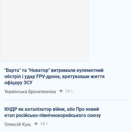
"Варта" та "Новатор" витримали кулеметний
обстріл і удар FPV-дрона, врятувавши життя
офіцеру ЗСУ
Українська Бронетехніка
2,6 т.
КНДР як каталізатор війни, або Про новий
етап російсько-північнокорейського союзу
Олексій Кущ
2,8 т.