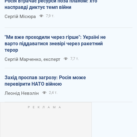
Росія втрачає ресурси поза планом: хто
насправді диктує темп війни
Сергій Місюра
7,9 т.
"Ми вже проходили через гірше": Україні не
варто піддаватися зневірі через ракетний
терор
Сергій Марченко, експерт
7,7 т.
Захід проспав загрозу: Росія може
перевірити НАТО війною
Леонід Невзлін
2,4 т.