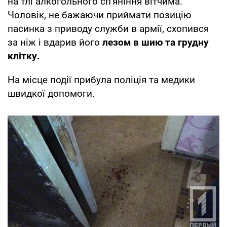
на тлі алкогольного сп'яніння вітчима.
Чоловік, не бажаючи приймати позицію
пасинка з приводу служби в армії, схопився
за ніж і вдарив його
лезом в шию та грудну
клітку.
На місце події прибула поліція та медики
швидкої допомоги.