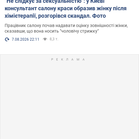
"Не слідкує за сексуальністю": у Києві
консультант салону краси образив жінку після
хімієтерапії, розгорівся скандал. Фото
Працівник салону почав надавати оцінку зовнішності жінки,
сказавши, що вона носить "чоловічу стрижку"
8,3 т.
7.08.2026 22:11