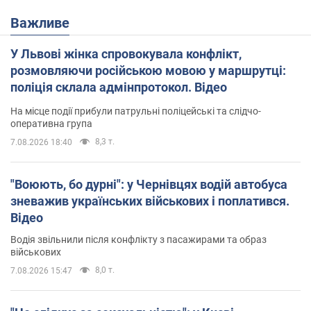
Важливе
У Львові жінка спровокувала конфлікт,
розмовляючи російською мовою у маршрутці:
поліція склала адмінпротокол. Відео
На місце події прибули патрульні поліцейські та слідчо-
оперативна група
8,3 т.
7.08.2026 18:40
"Воюють, бо дурні": у Чернівцях водій автобуса
зневажив українських військових і поплатився.
Відео
Водія звільнили після конфлікту з пасажирами та образ
військових
8,0 т.
7.08.2026 15:47