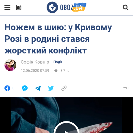
Ножем в шию: у Кривому
Розі в родині стався
жорсткий конфлікт
Софія Ковнір
Події
12.06.2020 07:59
3,7 т.
3
РУС