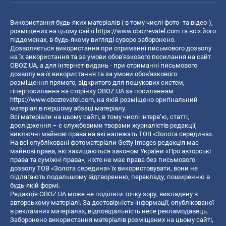
Використання будь-яких матеріалів ( в тому числі фото- та відео-),
розміщених на цьому сайті
https://www.obozrevatel.com
та всіх його
піддоменах, в будь-якому вигляді суворо заборонено.
Дозволяється використання при отриманні письмового дозволу
на їх використання та за умови обов'язкового посилання на сайт
OBOZ.UA, а для інтернет-видань - при отриманні письмового
дозволу на їх використання та за умови обов'язкового
розміщення прямого, відкритого для пошукових систем,
гіперпосилання на сторінку OBOZ.UA за посиланням
https://www.obozrevatel.com
, на якій розміщено оригінальний
матеріал в першому абзаці матеріалу.
Всі матеріали на цьому сайті, в тому числі інтерв’ю, статті,
дослідження – є службовими творами журналістів редакції,
виключні майнові права на які належать ТОВ «Золота середина».
На всі опубліковані фотоматеріали Getty Images редакція має
майнові права, які захищаються законом України «Про авторські
права та суміжні права», ніхто не має права без письмового
дозволу ТОВ «Золота середина» їх використовувати, вони не
підлягають подальшому відтворенню, перекладу, поширенню в
будь-якій формі.
Редакція OBOZ.UA може не поділяти точку зору, викладену в
авторському матеріалі. За достовірність інформації, опублікованої
в рекламних матеріалах, відповідальність несе рекламодавець.
Заборонено використання матеріалів розміщених на цьому сайті,