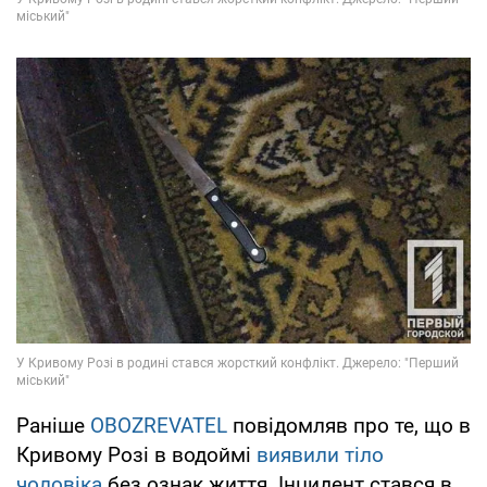
Раніше
OBOZREVATEL
повідомляв про те, що в
Кривому Розі в водоймі
виявили тіло
чоловіка
без ознак життя. Інцидент стався в