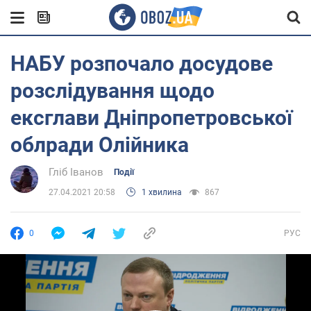
НАБУ розпочало досудове
розслідування щодо
ексглави Дніпропетровської
облради Олійника
Гліб Іванов
Події
27.04.2021 20:58
1 хвилина
867
0
РУС