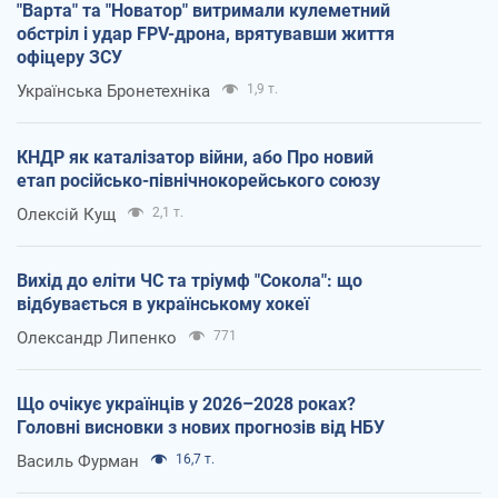
"Варта" та "Новатор" витримали кулеметний
обстріл і удар FPV-дрона, врятувавши життя
офіцеру ЗСУ
Українська Бронетехніка
1,9 т.
КНДР як каталізатор війни, або Про новий
етап російсько-північнокорейського союзу
Олексій Кущ
2,1 т.
Вихід до еліти ЧС та тріумф "Сокола": що
відбувається в українському хокеї
Олександр Липенко
771
Що очікує українців у 2026–2028 роках?
Головні висновки з нових прогнозів від НБУ
Василь Фурман
16,7 т.