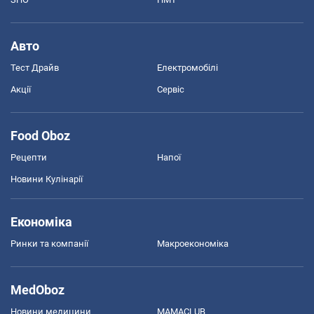
Авто
Тест Драйв
Електромобілі
Акції
Сервіс
Food Oboz
Рецепти
Напої
Новини Кулінарії
Економіка
Ринки та компанії
Макроекономіка
MedOboz
Новини медицини
MAMACLUB