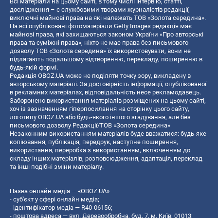
Всі матеріали на цьому сайті, в тому числі інтерв’ю, статті,
дослідження – є службовими творами журналістів редакції,
виключні майнові права на які належать ТОВ «Золота середина».
На всі опубліковані фотоматеріали Getty Images редакція має
майнові права, які захищаються законом України «Про авторські
права та суміжні права», ніхто не має права без письмового
дозволу ТОВ «Золота середина» їх використовувати, вони не
підлягають подальшому відтворенню, перекладу, поширенню в
будь-якій формі.
Редакція OBOZ.UA може не поділяти точку зору, викладену в
авторському матеріалі. За достовірність інформації, опублікованої
в рекламних матеріалах, відповідальність несе рекламодавець.
Заборонено використання матеріалів розміщених на цьому сайті,
хоч із зазначенням гіперпосилання на сторінку цього сайту,
логотипу OBOZ.UA або будь-якого іншого згадування, але без
письмового дозволу Редакції/ТОВ «Золота середина»
Незаконним використанням матеріалів буде вважатися: будь-яке
копiювання, публiкацiя, передрук, наступне поширення,
використання, переробка з використанням, включенням до
складу інших матеріалів, розповсюдження, адаптація, переклад
та інші подібні зміни матеріалу.
Назва онлайн медіа — «OBOZ.UA»
- суб'єкт у сфері онлайн медіа;
- ідентифікатор медіа — R40-06156;
- поштова адреса — вул. Деревообробна, буд. 7, м. Київ, 01013;