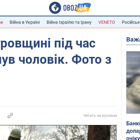
ни
Війна в Україні
Війна Ізраїлю та Ірану
VENETO
Російськ
Важ
ровщині під час
ув чоловік. Фото з
Читать на русском
Банк
дола
очік