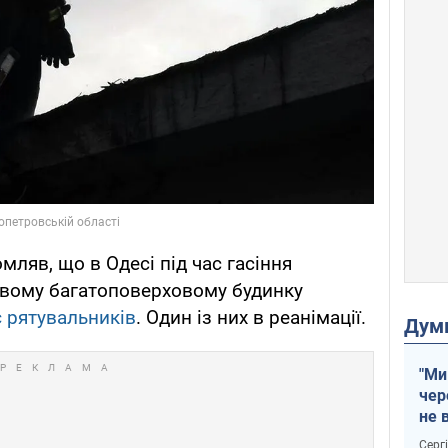
мляв, що в Одесі під час гасіння
вому багатоповерховому будинку
 рятувальників
. Один із них в реанімації.
Дум
"Ми
чер
не 
зне
Серг