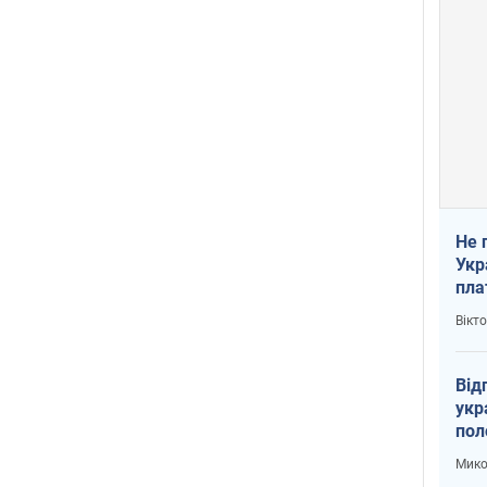
Не 
Укр
пла
Вікт
Від
укр
пол
укр
Мико