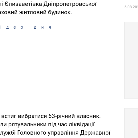
елі Єлизаветівка Дніпропетровської
6.08.20
рховий житловий будинок.
ідео дня
встиг вибратися 63-річний власник.
и рятувальники під час ліквідації
службі Головного управління Державної