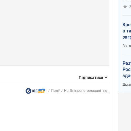
рак
2
Кре
в т
заг
лог
Вікт
Рез
Рос
зда
Підписатися
Дмит
Події
На Дніпропетровщині під...