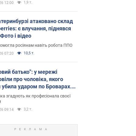
1,9 т.
26 12:00
атеринбурзі атаковано склад
erries: є влучання, піднявся
Фото і відео
омогла росіянам навіть робота ППО
10,5 т.
26 07:20
овий батько": у мережі
віли про чоловіка, якого
я убила ударом по Броварах.
ка згадують як професіонала своєї
и
3,2 т.
26 09:14