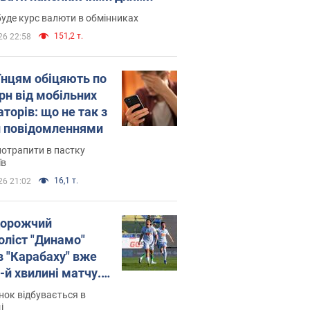
уде курс валюти в обмінниках
151,2 т.
26 22:58
їнцям обіцяють по
рн від мобільних
торів: що не так з
 повідомленнями
потрапити в пастку
їв
16,1 т.
26 21:02
орожчий
оліст "Динамо"
в "Карабаху" вже
-й хвилині матчу.
о
ок відбувається в
і