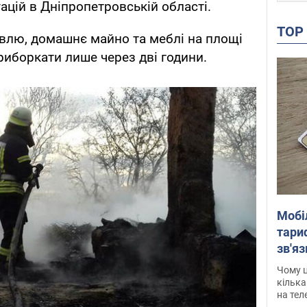
ацій в Дніпропетровській області.
TO
влю, домашнє майно та меблі на площі
риборкати лише через дві години.
Мобі
тариф
зв'яз
скар
Чому ц
кілька
на тел