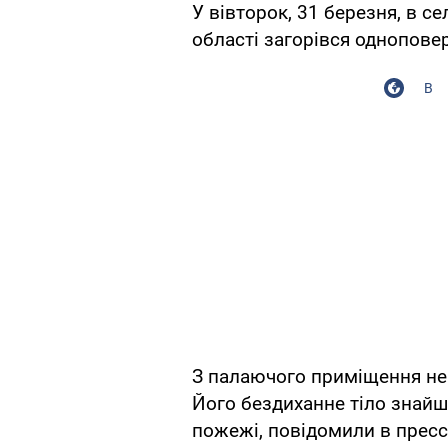
У вівторок, 31 березня, в с
області загорівся однопове
В
З палаючого приміщення не 
Його бездиханне тіло знайшл
пожежі, повідомили в прес