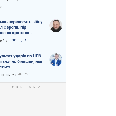
етний терор
,9 т.
мль переносить війну
ил Європи: під
розою критична
істика
13,1 т.
ор Ягун
ультат ударів по НПЗ
ії значно більший, ніж
ється
75
ро Томчук