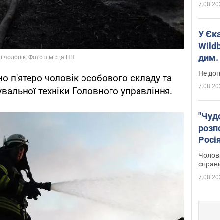
7.08.20
У Єк
Wildb
дим. 
Не доп
но п'ятеро чоловік особового складу та
7.08.20
альної техніки Головного управління.
"Чуд
розпо
Росі
Фото
Чолові
справ
7.08.20