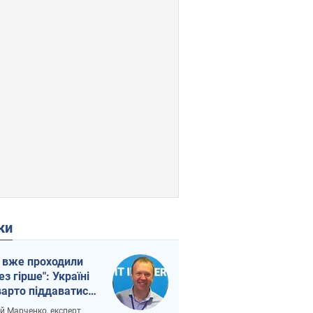
ки
 вже проходили
ез гірше": Україні
варто піддаватися
вірі через
ій Марченко, експерт