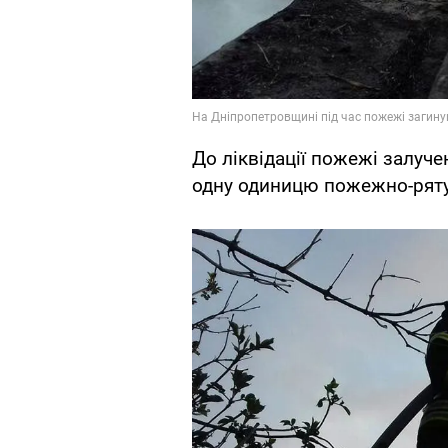
До ліквідації пожежі залуче
одну одиницю пожежно-рятув