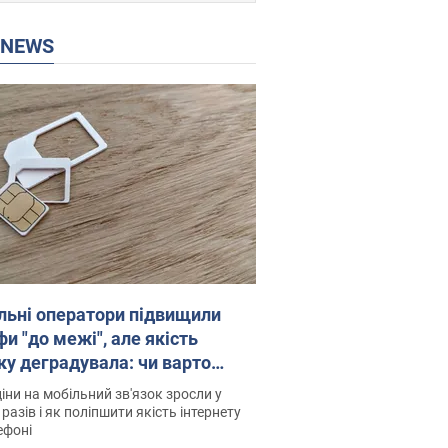
P NEWS
льні оператори підвищили
и "до межі", але якість
ку деградувала: чи варто
житись на ціни
іни на мобільний зв'язок зросли у
 разів і як поліпшити якість інтернету
ефоні