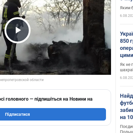
Яким б
6.08.20
Укра
Play Video
850 г
опера
цими
Як не 
шахра
6.08.20
Найд
сі головного — підпишіться на Новини на
футб
заби
Підписатися
на 10
Віде
Поєдин
Польщ