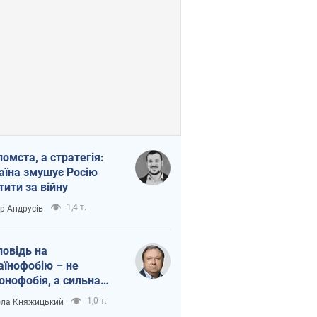
помста, а стратегія:
аїна змушує Росію
тити за війну
1,4 т.
ор Андрусів
повідь на
аїнофобію – не
онофобія, а сильна
аїнська держава
1,0 т.
ла Княжицький