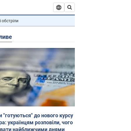
і обстріли
ливе
и "готуються" до нового курсу
ра: українцям розповіли, чого
увати найближчими днями