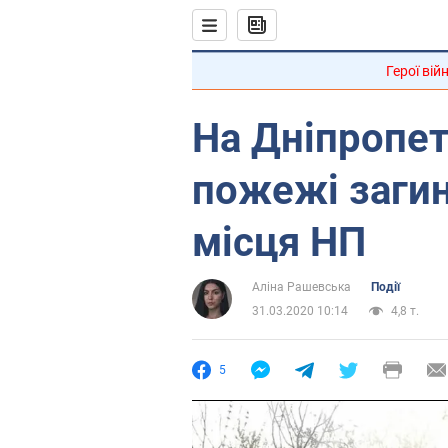
Герої вій
На Дніпропет
пожежі загин
місця НП
Аліна Рашевська
Події
31.03.2020 10:14
4,8 т.
5