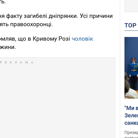
ть.
я факту загибелі дніпрянки. Усі причини
лять правоохоронці.
TO
мляв, що в Кривому Розі
чоловік
ужини.
"Ми в
Зеле
санкц
Прези
партне