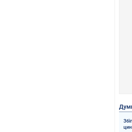
Дум
Збі
цин