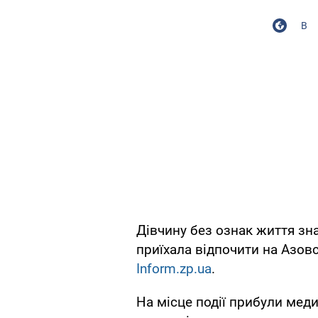
В
Дівчину без ознак життя зн
приїхала відпочити на Азов
Inform.zp.ua
.
На місце події прибули мед