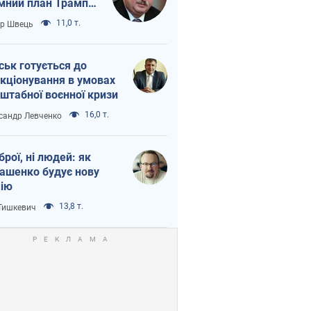
мний план Трампа
тіна?
11,0 т.
ор Швець
ськ готується до
кціонування в умовах
штабної воєнної кризи
16,0 т.
сандр Левченко
зброї, ні людей: як
ашенко будує нову
ію
13,8 т.
 Тишкевич