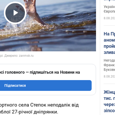
Україн
Європ
8.08.20
Play Video
На П
аном
прой
злив
пере
Негода
річки
Франк
Буков
сі головного — підпишіться на Новини на
8.08.20
Підписатися
Жінц
тис. 
чере
рортного села Степок неподалік від
зіпс
блої 27-річної дніпрянки.