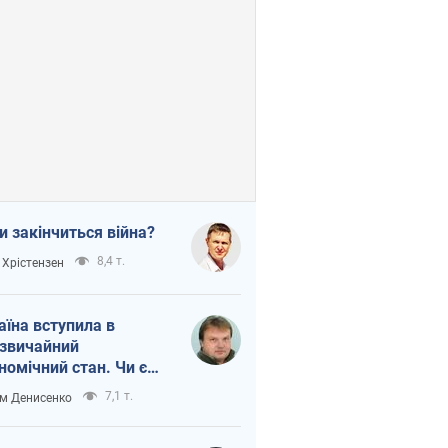
и закінчиться війна?
8,4 т.
 Хрістензен
аїна вступила в
звичайний
номічний стан. Чи є
тло вкінці тунелю?
7,1 т.
м Денисенко