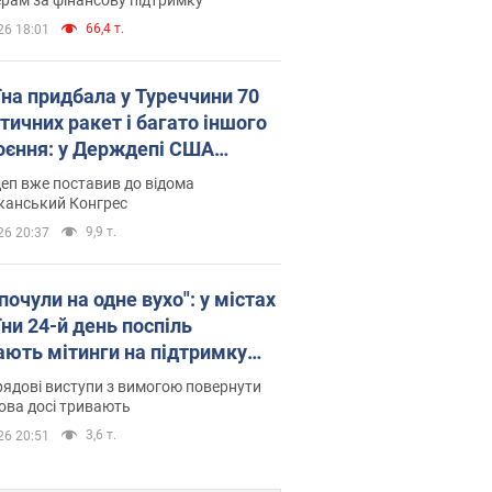
66,4 т.
26 18:01
їна придбала у Туреччини 70
тичних ракет і багато іншого
оєння: у Держдепі США
люднили список
еп вже поставив до відома
канський Конгрес
9,9 т.
26 20:37
почули на одне вухо": у містах
ни 24-й день поспіль
ають мітинги на підтримку
рова. Фото і відео
ядові виступи з вимогою повернути
ова досі тривають
3,6 т.
26 20:51