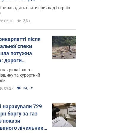
і не завадить взяти приклад із країн
и
2,3 т.
26 05:10
рикарпатті після
альної спеки
шла потужна
а: дороги
творились на
 накрила Івано-
. Відео
івщину та курортний
ель
34,1 т.
26 09:27
і нарахували 729
грн боргу за газ
з покази
ованого лічильника: