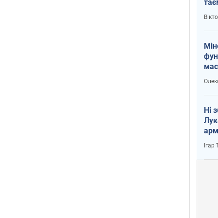
тає
і Пу
Вікт
Мін
фун
мас
Олек
Ні 
Лук
арм
Ігар