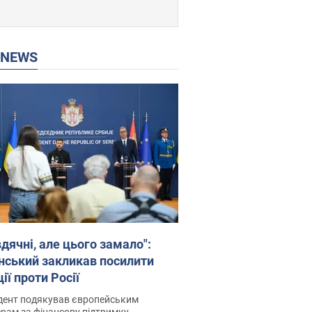
P NEWS
дячні, але цього замало":
нський закликав посилити
ії проти Росії
дент подякував європейським
рам за фінансову підтримку