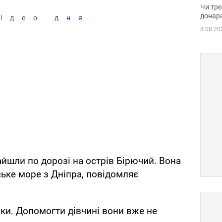
судд
Чи тре
неоч
донар
ідео дня
8.08.20
айшли по дорозі на острів Бірючий. Вона
ське море з Дніпра, повідомляє
ики. Допомогти дівчині вони вже не