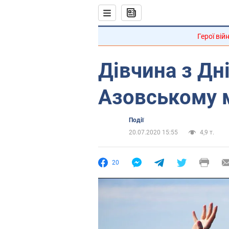
Герої вій
Дівчина з Дн
Азовському 
Події
20.07.2020 15:55
4,9 т.
20