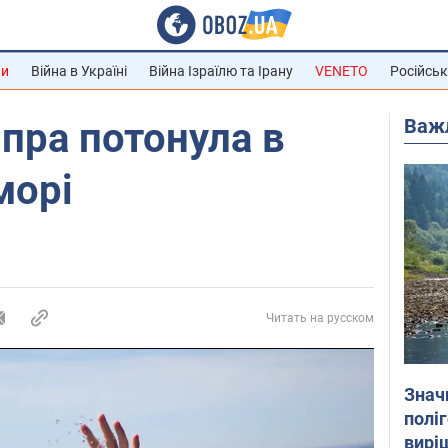
ни
Війна в Україні
Війна Ізраїлю та Ірану
VENETO
Російськ
Важ
іпра потонула в
морі
Читать на русском
Знач
полі
вирі