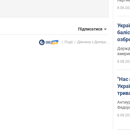
8.08.20
Укра
Підписатися
баліс
озбр
Події
Дівчина з Дніпра...
опри
Держд
амери
8.08.20
"Нас 
Украї
трив
Федо
Антиур
Федор
8.08.20