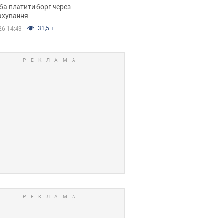
я ухвалив
ба платити борг через
ікуване рішення
ахування
31,5 т.
26 14:43