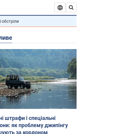
і обстріли
ливе
ні штрафи і спеціальні
гони: як проблему джипінгу
шують за кордоном