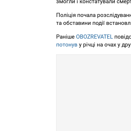
змогли і констатували смер
Поліція почала розслідуванн
та обставини події встанов
Раніше
OBOZREVATEL
повідо
потонув
у річці на очах у др