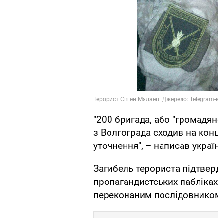
"200 бригада, або "громадян
з Волгограда сходив на кон
уточнення", – написав украї
Загибель терориста підтверд
пропагандистських пабліках
переконаним послідовником і