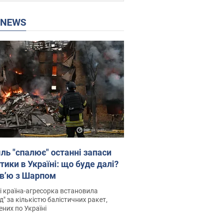
P NEWS
ль "спалює" останні запаси
тики в Україні: що буде далі?
рв’ю з Шарпом
і країна-агресорка встановила
д" за кількістю балістичних ракет,
них по Україні