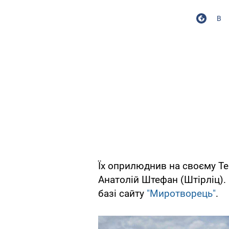
В
Їх оприлюднив на своєму Te
Анатолій Штефан (Штірліц).
базі сайту
"Миротворець"
.