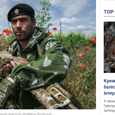
TO
Крем
баліс
Інте
У липн
"рекор
запуще