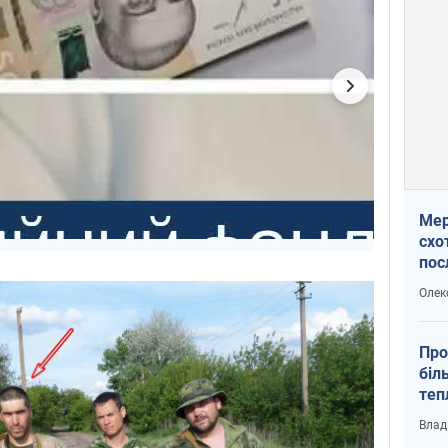
Мер
схо
пос
укр
Олек
Про
біл
теп
від
Влад
у К