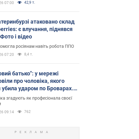
42,9 т.
26 07:00
атеринбурзі атаковано склад
erries: є влучання, піднявся
Фото і відео
омогла росіянам навіть робота ППО
8,4 т.
26 07:20
овий батько": у мережі
віли про чоловіка, якого
я убила ударом по Броварах.
ка згадують як професіонала своєї
и
762
26 09:14