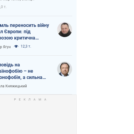
етний терор
,0 т.
мль переносить війну
ил Європи: під
розою критична
істика
12,3 т.
ор Ягун
повідь на
аїнофобію – не
онофобія, а сильна
аїнська держава
ла Княжицький