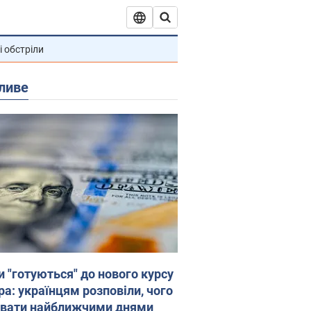
і обстріли
ливе
и "готуються" до нового курсу
ра: українцям розповіли, чого
увати найближчими днями