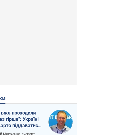
ки
 вже проходили
ез гірше": Україні
варто піддаватися
вірі через
ій Марченко, експерт