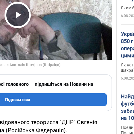
Яким б
6.08.20
Play Video
Укра
850 г
опера
цими
Як не 
шахра
6.08.20
сі головного — підпишіться на Новини на
Найд
Підписатися
футб
заби
на 10
квідованого терориста "ДНР" Євгенія
Віде
Поєдин
а (Російська Федерація).
Польщ