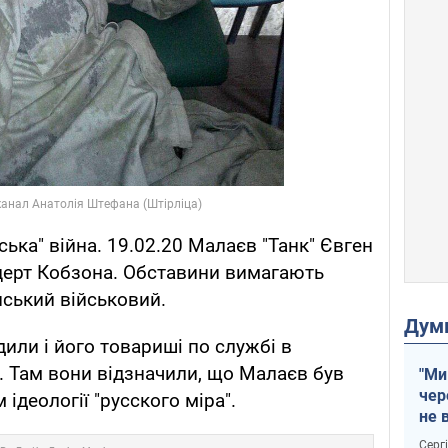
ська" війна. 19.02.20 Малаєв "Танк" Євген
церт Кобзона. Обставини вимагають
нський військовий.
Дум
или і його товариші по службі в
. Там вони відзначили, що Малаєв був
"Ми
чер
деології "русского міра".
не 
зне
Серг