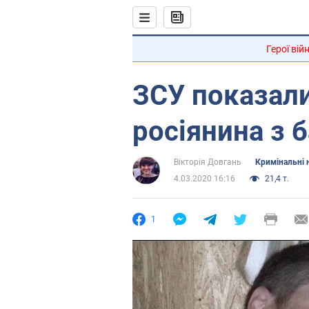
Герої вій
ЗСУ показали
росіянина з 
Вікторія Довгань
Кримінальні 
4.03.2020 16:16
21,4 т.
1