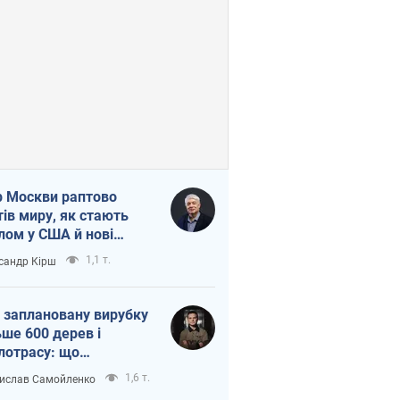
 Москви раптово
тів миру, як стають
лом у США й нові
аїнські топ-рейтинги
1,1 т.
сандр Кірш
 заплановану вирубку
ьше 600 дерев і
лотрасу: що
бувається на Теремках
1,6 т.
ислав Самойленко
иєві