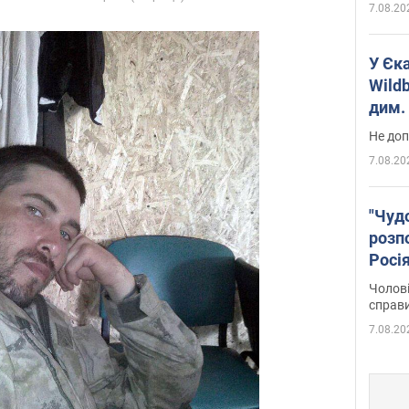
7.08.20
У Єк
Wildb
дим. 
Не доп
7.08.20
"Чуд
розпо
Росі
Фото
Чолові
справ
7.08.20