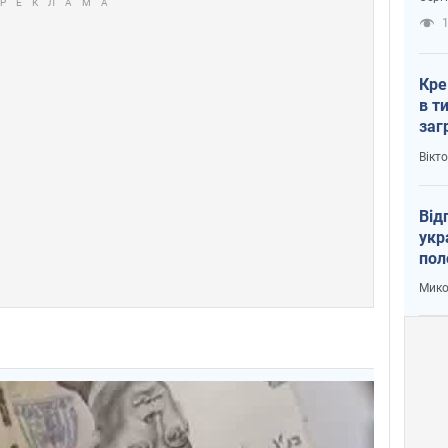
рак
1
Кре
в т
заг
лог
Вікт
Від
укр
пол
укр
Мико