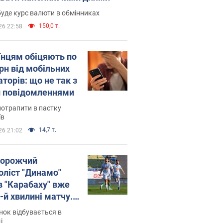
уде курс валюти в обмінниках
150,0 т.
26 22:58
їнцям обіцяють по
рн від мобільних
торів: що не так з
 повідомленнями
потрапити в пастку
їв
14,7 т.
26 21:02
орожчий
оліст "Динамо"
в "Карабаху" вже
-й хвилині матчу.
о
ок відбувається в
і