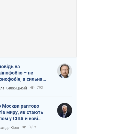
повідь на
аїнофобію – не
онофобія, а сильна
аїнська держава
792
ла Княжицький
 Москви раптово
тів миру, як стають
лом у США й нові
аїнські топ-рейтинги
3,8 т.
сандр Кірш