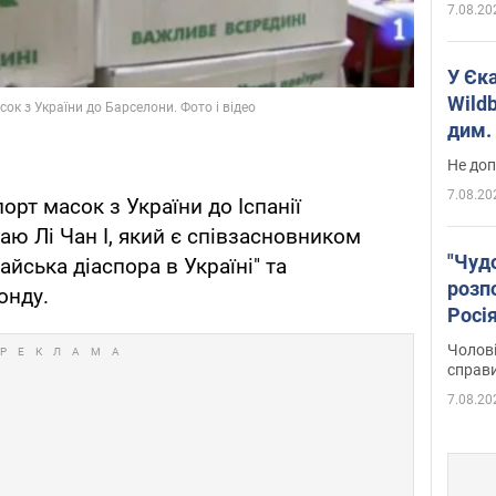
7.08.20
У Єк
Wildb
дим. 
Не доп
7.08.20
орт масок з України до Іспанії
ю Лі Чан І, який є співзасновником
"Чуд
айська діаспора в Україні" та
розпо
онду.
Росі
Фото
Чолові
справ
7.08.20