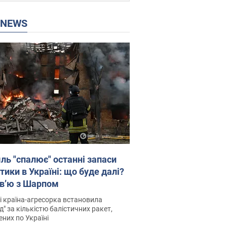
P NEWS
ль "спалює" останні запаси
тики в Україні: що буде далі?
рв’ю з Шарпом
і країна-агресорка встановила
д" за кількістю балістичних ракет,
них по Україні