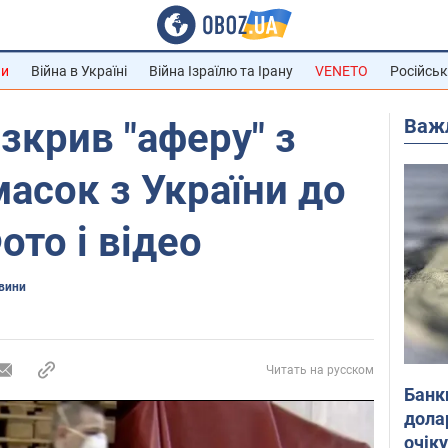
ни
Війна в Україні
Війна Ізраїлю та Ірану
VENETO
Російськ
Важ
зкрив "аферу" з
асок з України до
ото і відео
овини
Читать на русском
Банк
дола
очік