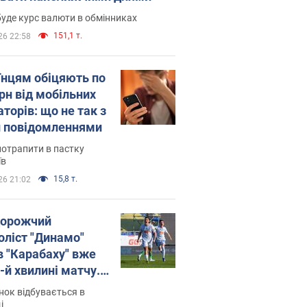
уде курс валюти в обмінниках
151,1 т.
26 22:58
їнцям обіцяють по
рн від мобільних
торів: що не так з
 повідомленнями
потрапити в пастку
їв
15,8 т.
26 21:02
орожчий
оліст "Динамо"
в "Карабаху" вже
-й хвилині матчу.
о
ок відбувається в
і