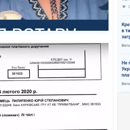
рак
2
Кре
в т
заг
лог
Вікт
Не 
Укр
пла
Вікт