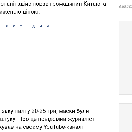
Іспанії здійснював громадянин Китаю, а
6.08.20
ниженою ціною.
ідео дня
 закупівлі у 20-25 грн, маски були
а штуку. Про це повідомив журналіст
кував на своєму YouTube-каналі