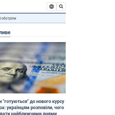
і обстріли
ливе
и "готуються" до нового курсу
ра: українцям розповіли, чого
увати найближчими днями