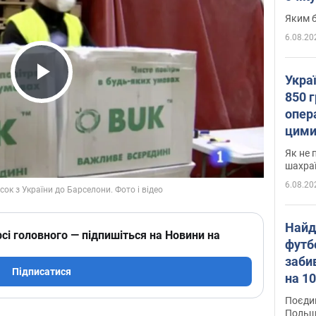
Яким б
6.08.20
Укра
Play Video
850 г
опера
цими
Як не 
шахра
6.08.20
Найд
сі головного — підпишіться на Новини на
футб
заби
Підписатися
на 10
Віде
Поєдин
Польщ