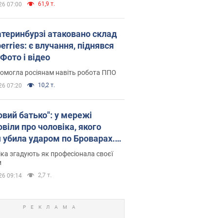
61,9 т.
26 07:00
атеринбурзі атаковано склад
erries: є влучання, піднявся
Фото і відео
омогла росіянам навіть робота ППО
10,2 т.
26 07:20
овий батько": у мережі
віли про чоловіка, якого
я убила ударом по Броварах.
ка згадують як професіонала своєї
и
2,7 т.
26 09:14