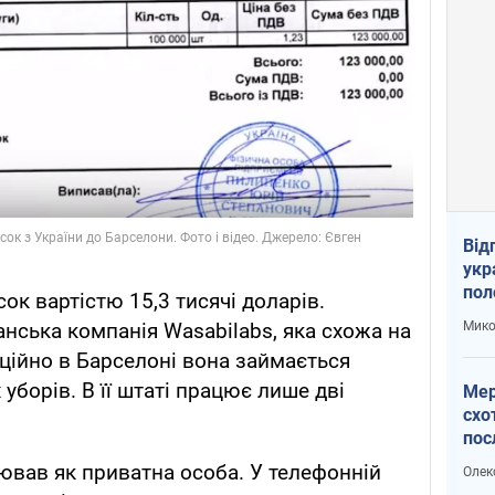
Від
укр
пол
сок вартістю 15,3 тисячі доларів.
укр
Мико
нська компанія Wasabilabs, яка схожа на
ційно в Барселоні вона займається
уборів. В її штаті працює лише дві
Мер
схо
пос
укр
ював як приватна особа. У телефонній
Олек