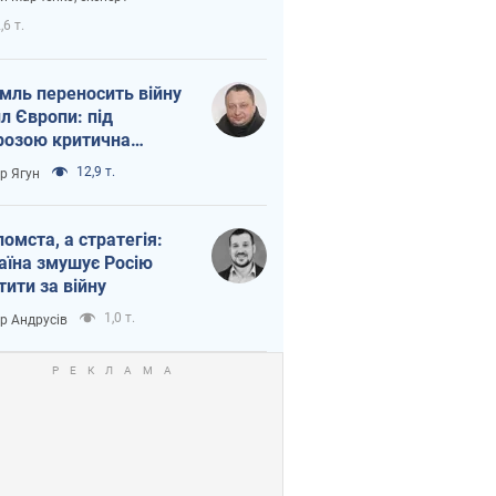
етний терор
,6 т.
мль переносить війну
ил Європи: під
розою критична
істика
12,9 т.
ор Ягун
помста, а стратегія:
аїна змушує Росію
тити за війну
1,0 т.
ор Андрусів