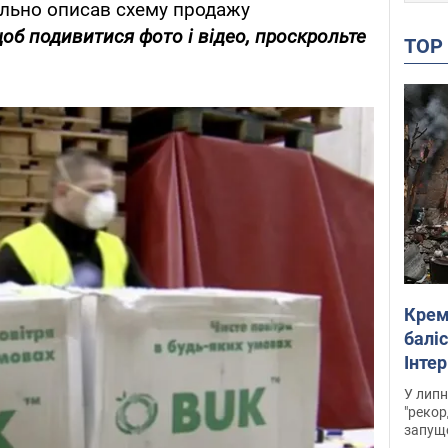
ально описав схему продажу
щоб подивитися фото і відео, проскрольте
TO
Крем
баліс
Інте
У липн
"рекор
запуще