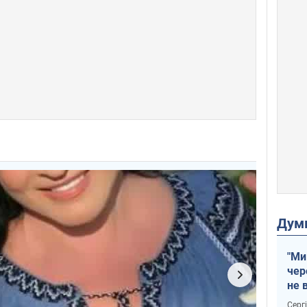
Дум
"Ми
чер
не 
зне
Серг