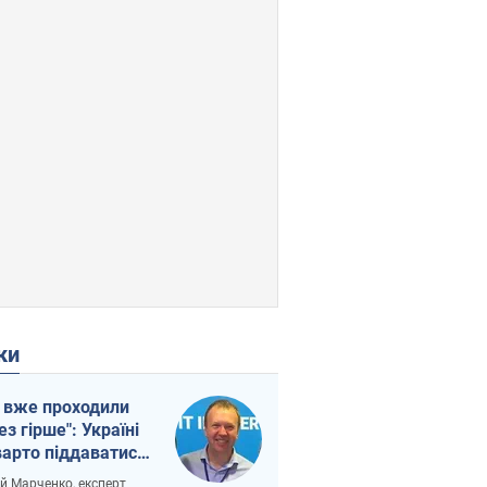
ки
 вже проходили
ез гірше": Україні
варто піддаватися
вірі через
ій Марченко, експерт