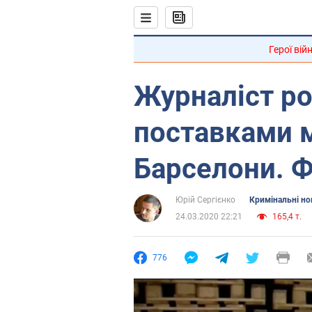
Герої вій
Журналіст ро
поставками м
Барселони. Ф
Юрій Сергієнко
Кримінальні н
24.03.2020 22:21
165,4 т.
776