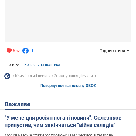
6
1
Підписатися
Теги
Редакційна політика
Кримінальні новини
Зґвалтування дівчини в...
Повернутися на головну OBOZ
Важливе
"У мене для росіян погані новини": Селезньов
припустив, чим закінчиться "війна складів"
Москва може стати "островом" і зануритися в темряву,