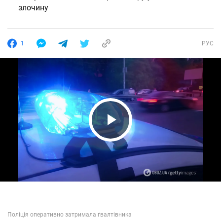
злочину
1
РУС
Play Video