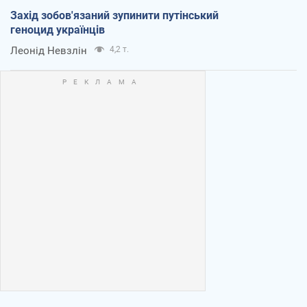
Захід зобов'язаний зупинити путінський
геноцид українців
Леонід Невзлін
4,2 т.