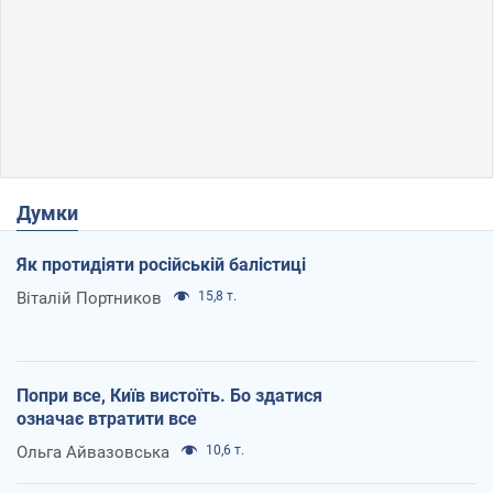
Думки
Як протидіяти російській балістиці
Віталій Портников
15,8 т.
Попри все, Київ вистоїть. Бо здатися
означає втратити все
Ольга Айвазовська
10,6 т.