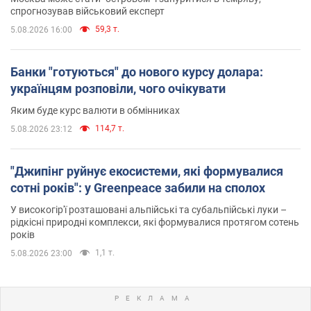
спрогнозував військовий експерт
59,3 т.
5.08.2026 16:00
Банки "готуються" до нового курсу долара:
українцям розповіли, чого очікувати
Яким буде курс валюти в обмінниках
114,7 т.
5.08.2026 23:12
"Джипінг руйнує екосистеми, які формувалися
сотні років": у Greenpeace забили на сполох
У високогір'ї розташовані альпійські та субальпійські луки –
рідкісні природні комплекси, які формувалися протягом сотень
років
1,1 т.
5.08.2026 23:00