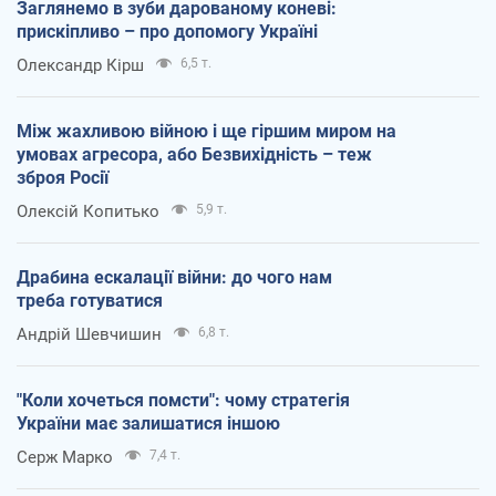
Заглянемо в зуби дарованому коневі:
прискіпливо – про допомогу Україні
Олександр Кірш
6,5 т.
Між жахливою війною і ще гіршим миром на
умовах агресора, або Безвихідність – теж
зброя Росії
Олексій Копитько
5,9 т.
Драбина ескалації війни: до чого нам
треба готуватися
Андрій Шевчишин
6,8 т.
"Коли хочеться помсти": чому стратегія
України має залишатися іншою
Серж Марко
7,4 т.