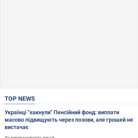
TOP NEWS
Українці "хакнули" Пенсійний фонд: виплати
масово підвищують через позови, але грошей не
вистачає
Як перераховують пенсії