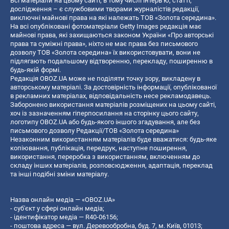
Всі матеріали на цьому сайті, в тому числі інтерв’ю, статті,
дослідження – є службовими творами журналістів редакції,
виключні майнові права на які належать ТОВ «Золота середина».
На всі опубліковані фотоматеріали Getty Images редакція має
майнові права, які захищаються законом України «Про авторські
права та суміжні права», ніхто не має права без письмового
дозволу ТОВ «Золота середина» їх використовувати, вони не
підлягають подальшому відтворенню, перекладу, поширенню в
будь-якій формі.
Редакція OBOZ.UA може не поділяти точку зору, викладену в
авторському матеріалі. За достовірність інформації, опублікованої
в рекламних матеріалах, відповідальність несе рекламодавець.
Заборонено використання матеріалів розміщених на цьому сайті,
хоч із зазначенням гіперпосилання на сторінку цього сайту,
логотипу OBOZ.UA або будь-якого іншого згадування, але без
письмового дозволу Редакції/ТОВ «Золота середина»
Незаконним використанням матеріалів буде вважатися: будь-яке
копiювання, публiкацiя, передрук, наступне поширення,
використання, переробка з використанням, включенням до
складу інших матеріалів, розповсюдження, адаптація, переклад
та інші подібні зміни матеріалу.
Назва онлайн медіа — «OBOZ.UA»
- суб'єкт у сфері онлайн медіа;
- ідентифікатор медіа — R40-06156;
- поштова адреса — вул. Деревообробна, буд. 7, м. Київ, 01013;