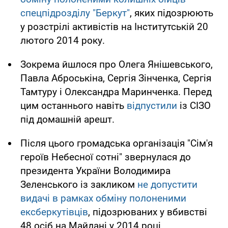
спецпідрозділу "Беркут"
, яких підозрюють
у розстрілі активістів на Інститутській 20
лютого 2014 року.
Зокрема йшлося про Олега Янішевського,
Павла Аброськіна, Сергія Зінченка, Сергія
Тамтуру і Олександра Маринченка. Перед
цим останнього навіть
відпустили
із СІЗО
під домашній арешт.
Після цього громадська організація "Сім'я
героїв Небесної сотні" звернулася до
президента України Володимира
Зеленського із закликом
не допустити
видачі в рамках обміну полоненими
ексберкутівців
, підозрюваних у вбивстві
48 осіб на Майдані у 2014 році.