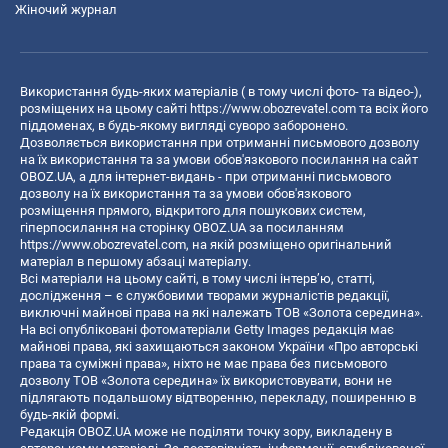
Жіночий журнал
Використання будь-яких матеріалів ( в тому числі фото- та відео-),
розміщених на цьому сайті
https://www.obozrevatel.com
та всіх його
піддоменах, в будь-якому вигляді суворо заборонено.
Дозволяється використання при отриманні письмового дозволу
на їх використання та за умови обов'язкового посилання на сайт
OBOZ.UA, а для інтернет-видань - при отриманні письмового
дозволу на їх використання та за умови обов'язкового
розміщення прямого, відкритого для пошукових систем,
гіперпосилання на сторінку OBOZ.UA за посиланням
https://www.obozrevatel.com
, на якій розміщено оригінальний
матеріал в першому абзаці матеріалу.
Всі матеріали на цьому сайті, в тому числі інтерв’ю, статті,
дослідження – є службовими творами журналістів редакції,
виключні майнові права на які належать ТОВ «Золота середина».
На всі опубліковані фотоматеріали Getty Images редакція має
майнові права, які захищаються законом України «Про авторські
права та суміжні права», ніхто не має права без письмового
дозволу ТОВ «Золота середина» їх використовувати, вони не
підлягають подальшому відтворенню, перекладу, поширенню в
будь-якій формі.
Редакція OBOZ.UA може не поділяти точку зору, викладену в