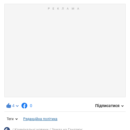
4
0
Підписатися
Теги
Редакційна політика
Кримінальні новини
Замах на Гандзюк:...