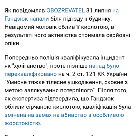
Як повідомляв
OBOZREVATEL
31 липня
на
Гандзюк напали
біля під'їзду її будинку.
Невідомий чоловік облив її кислотою, в
результаті чого активістка отримала серйозні
опіки.
Попередньо поліція кваліфікувала інцидент
як "хуліганство", проте пізніше
напад було
перекваліфіковано
на ч. 2 ст. 121 КК України
"Умисне тяжке тілесне ушкодження, скоєне з
метою залякування потерпілого". Після того,
як експертиза підтвердила, що Гандзюк
облили сірчаною кислотою, кваліфікація була
змінена на замах на вбивство з особливою
жорстокістю
.