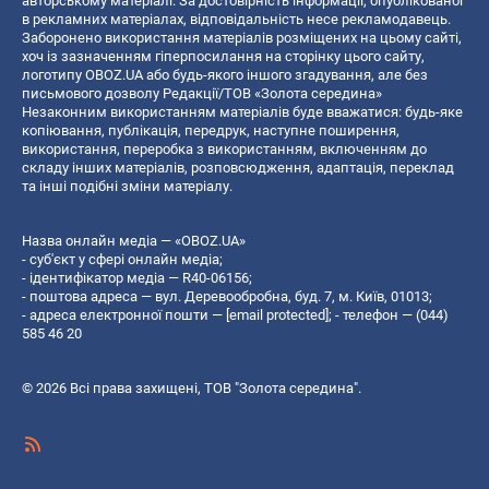
авторському матеріалі. За достовірність інформації, опублікованої
в рекламних матеріалах, відповідальність несе рекламодавець.
Заборонено використання матеріалів розміщених на цьому сайті,
хоч із зазначенням гіперпосилання на сторінку цього сайту,
логотипу OBOZ.UA або будь-якого іншого згадування, але без
письмового дозволу Редакції/ТОВ «Золота середина»
Незаконним використанням матеріалів буде вважатися: будь-яке
копiювання, публiкацiя, передрук, наступне поширення,
використання, переробка з використанням, включенням до
складу інших матеріалів, розповсюдження, адаптація, переклад
та інші подібні зміни матеріалу.
Назва онлайн медіа — «OBOZ.UA»
- суб'єкт у сфері онлайн медіа;
- ідентифікатор медіа — R40-06156;
- поштова адреса — вул. Деревообробна, буд. 7, м. Київ, 01013;
- адреса електронної пошти —
[email protected]
; - телефон — (044)
585 46 20
© 2026 Всі права захищені, ТОВ "Золота середина".