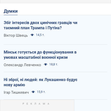
Думки
Збіг інтересів двох цинічних гравців чи
таємний план Трампа і Путіна?
Віктор Швець
14,5 т.
Мінськ готується до функціонування в
умовах масштабної воєнної кризи
Олександр Левченко
18,8 т.
Ні зброї, ні людей: як Лукашенко будує
нову армію
Ігар Тишкевич
15,9 т.