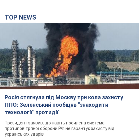
Росія стягнула під Москву три кола захисту
ППО: Зеленський пообіцяв "знаходити
технології" протидії
Президент заявив, що навіть посилена система
протиповітряної оборони РФ не гарантує захисту від
українських ударів
5 часов назад
39,2 т.
Україна придбала у Туреччини 70 балістичних
ракет і багато іншого озброєння: у Держдепі
США оприлюднили список
Держдеп вже поставив до відома американський Конгрес
6 часов назад
10,7 т.
"Нас почули на одне вухо": у містах України 24-й