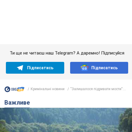
Кримінальні новини
"Залишалося підривати мости":...
Важливе
Значні штрафи і спеціальні полігони: як
проблему джипінгу вирішують за кордоном
Україні не завадить взяти приклад із країн Європи
8.08.2026 05:10
2,4 т.