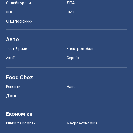
Food Oboz
Рецепти
Напої
Дієти
Економіка
Ринки та компанії
Макроекономіка
MedOboz
Новини медицини
MAMACLUB
Шоу
Афіша
Плітки
Краса
Мода
Жіночий журнал