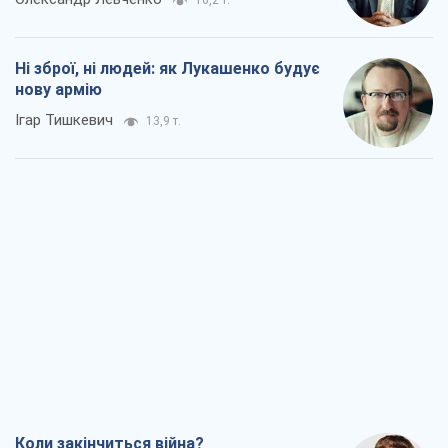
Коли закінчиться війна?
Юрій Хрістензен
8,6 т.
Україна вступила в надзвичайний
економічний стан. Чи є світло вкінці
тунелю?
Вадим Денисенко
7,2 т.
Чий буде Крим, той і переможе (NSJ), а