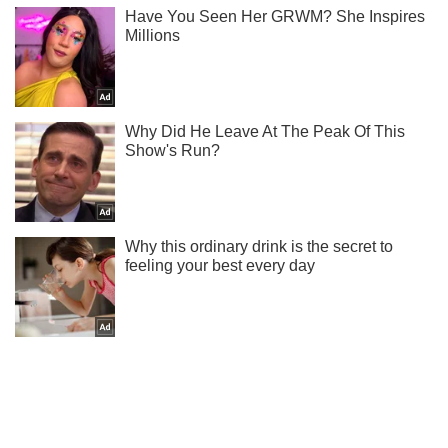
Ти ще не читаєш наш Telegram? А даремно! Підписуйся
Підписатись
Підписатись