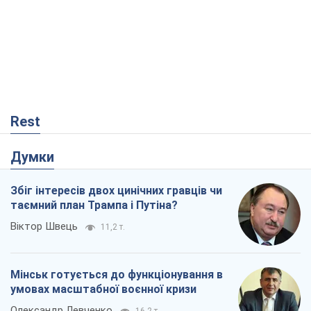
Збіг інтересів двох цинічних гравців чи
таємний план Трампа і Путіна?
Віктор Швець
11,2 т.
Мінськ готується до функціонування в
умовах масштабної воєнної кризи
Олександр Левченко
16,2 т.
Ні зброї, ні людей: як Лукашенко будує
нову армію
Ігар Тишкевич
13,9 т.