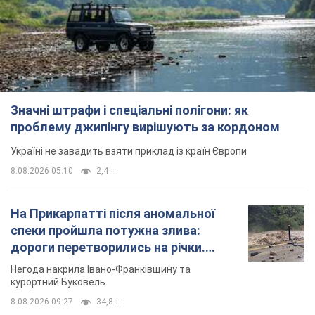
На Прикарпатті після аномальної
спеки пройшла потужна злива:
дороги перетворились на річки.
Відео
Негода накрила Івано-Франківщину та
курортний Буковель
8.08.2026 09:27
34,8 т.
Жінці нарахували 729 тис. грн боргу
за газ через покази зіпсованого
лічильника: суддя ухвалив
неочікуване рішення
Чи треба платити борг через донарахування
12 часов назад
31,6 т.