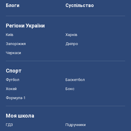
Футбол
Баскетбол
Хокей
Бокс
Формула-1
Моя школа
ГДЗ
Підручники
Онлайн уроки
ДПА
ЗНО
НМТ
СНД посібники
Авто
Тест Драйв
Електромобілі
Акції
Сервіс