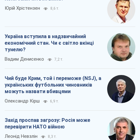
українських футбольних чиновників
можуть назвати вбивцями
Олександр Кірш
6,9 т.
Захід проспав загрозу: Росія може
перевірити НАТО війною
Леонід Невзлін
8,3 т.
Всі думки
Про компанію
Команда
Правова інформація
Політика конфіденційності