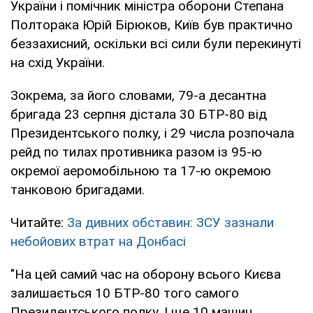
України і помічник міністра оборони Степана
Полторака Юрій Бірюков, Київ був практично
беззахисний, оскільки всі сили були перекинуті
на схід України.
Зокрема, за його словами, 79-а десантна
бригада 23 серпня дістала 30 БТР-80 від
Президентського полку, і 29 числа розпочала
рейд по тилах противника разом із 95-ю
окремої аеромобільною та 17-ю окремою
танковою бригадами.
Читайте:
За дивних обставин: ЗСУ зазнали
небойових втрат на Донбасі
"На цей самий час на оборону всього Києва
залишається 10 БТР-80 того самого
Президентського полку. І ще 10 машин