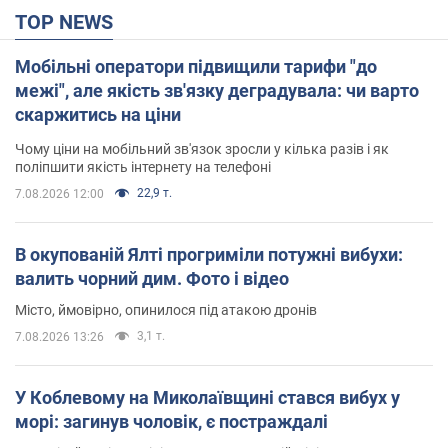
TOP NEWS
Мобільні оператори підвищили тарифи "до
межі", але якість зв'язку деградувала: чи варто
скаржитись на ціни
Чому ціни на мобільний зв'язок зросли у кілька разів і як
поліпшити якість інтернету на телефоні
22,9 т.
7.08.2026 12:00
В окупованій Ялті прогриміли потужні вибухи:
валить чорний дим. Фото і відео
Місто, ймовірно, опинилося під атакою дронів
3,1 т.
7.08.2026 13:26
У Коблевому на Миколаївщині стався вибух у
морі: загинув чоловік, є постраждалі