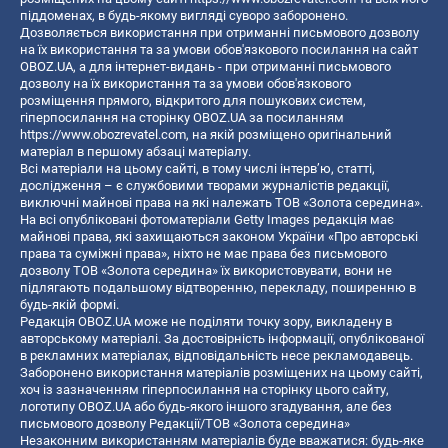
піддоменах, в будь-якому вигляді суворо заборонено.
Дозволяється використання при отриманні письмового дозволу
на їх використання та за умови обов'язкового посилання на сайт
OBOZ.UA, а для інтернет-видань - при отриманні письмового
дозволу на їх використання та за умови обов'язкового
розміщення прямого, відкритого для пошукових систем,
гіперпосилання на сторінку OBOZ.UA за посиланням
https://www.obozrevatel.com
, на якій розміщено оригінальний
матеріал в першому абзаці матеріалу.
Всі матеріали на цьому сайті, в тому числі інтерв’ю, статті,
дослідження – є службовими творами журналістів редакції,
виключні майнові права на які належать ТОВ «Золота середина».
На всі опубліковані фотоматеріали Getty Images редакція має
майнові права, які захищаються законом України «Про авторські
права та суміжні права», ніхто не має права без письмового
дозволу ТОВ «Золота середина» їх використовувати, вони не
підлягають подальшому відтворенню, перекладу, поширенню в
будь-якій формі.
Редакція OBOZ.UA може не поділяти точку зору, викладену в
авторському матеріалі. За достовірність інформації, опублікованої
в рекламних матеріалах, відповідальність несе рекламодавець.
Заборонено використання матеріалів розміщених на цьому сайті,
хоч із зазначенням гіперпосилання на сторінку цього сайту,
логотипу OBOZ.UA або будь-якого іншого згадування, але без
письмового дозволу Редакції/ТОВ «Золота середина»
Незаконним використанням матеріалів буде вважатися: будь-яке