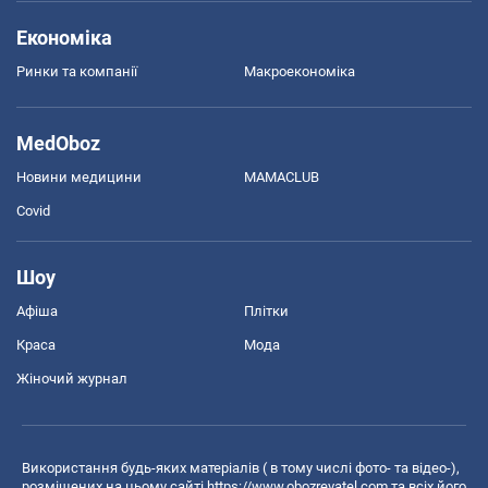
Економіка
Ринки та компанії
Макроекономіка
MedOboz
Новини медицини
MAMACLUB
Covid
Шоу
Афіша
Плітки
Краса
Мода
Жіночий журнал
Використання будь-яких матеріалів ( в тому числі фото- та відео-),
розміщених на цьому сайті
https://www.obozrevatel.com
та всіх його