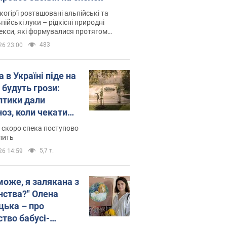
когір'ї розташовані альпійські та
пійські луки – рідкісні природні
си, які формувалися протягом
 років
483
26 23:00
 в Україні піде на
 будуть грози:
птики дали
ноз, коли чекати
и погоди
 скоро спека поступово
пить
5,7 т.
26 14:59
може, я залякана з
нства?" Олена
цька – про
ство бабусі-