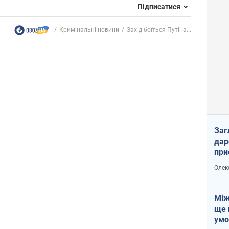
Підписатися
Кримінальні новини
Захід боїться Путіна...
Заг
дар
при
доп
Олек
Між
ще 
умо