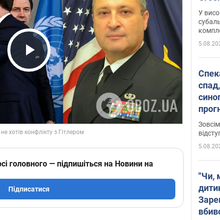
У висо
субаль
комплек
сотень
5.08.20
Play Video
Спека
спад,
сино
прог
змін
Зовсім
відсту
5.08.20
сі головного — підпишіться на Новини на
"Чи, 
дити
Підписатися
Заре
вбив