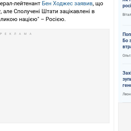
нерал-лейтенант
Бен Ходжес заявив
, що
рос
, але Сполучені Штати зацікавлені в
Віта
еликою нацією" – Росією.
Поп
Бо 
втр
Ольг
Зах
зуп
ген
Леон