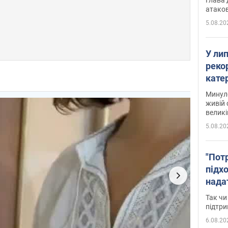
атаков
5.08.20
У ли
рекор
кате
опри
Минуло
живій 
великі
5.08.20
"Пот
підх
нада
дост
Так чи
прим
підтр
6.08.20