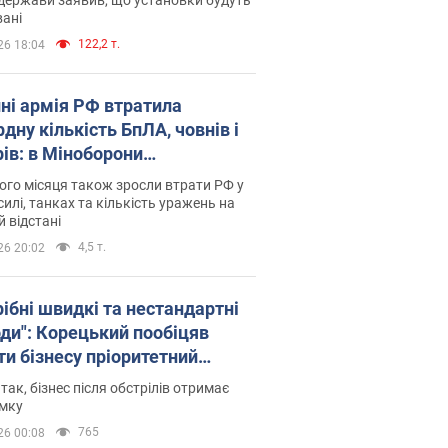
ані
122,2 т.
26 18:04
пні армія РФ втратила
дну кількість БпЛА, човнів і
рів: в Міноборони
люднили статистику
го місяця також зросли втрати РФ у
силі, танках та кількість уражень на
й відстані
4,5 т.
26 20:02
рібні швидкі та нестандартні
оди": Корецький пообіцяв
ти бізнесу пріоритетний
уп до наявних складських
 так, бізнес після обстрілів отримає
іщень
имку
765
26 00:08