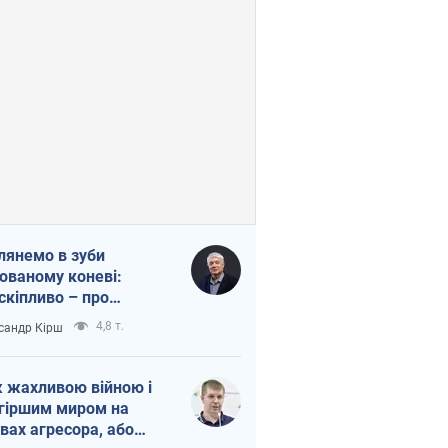
лянемо в зуби
ованому коневі:
скіпливо – про
омогу Україні
4,8 т.
сандр Кірш
 жахливою війною і
гіршим миром на
вах агресора, або