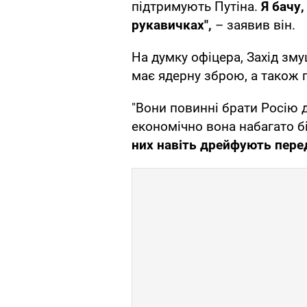
підтримують Путіна.
Я бачу,
рукавичках",
– заявив він.
На думку офіцера, Захід зм
має ядерну зброю, а також 
"Вони повинні брати Росію д
економічно вона набагато б
них навіть дрейфують перед