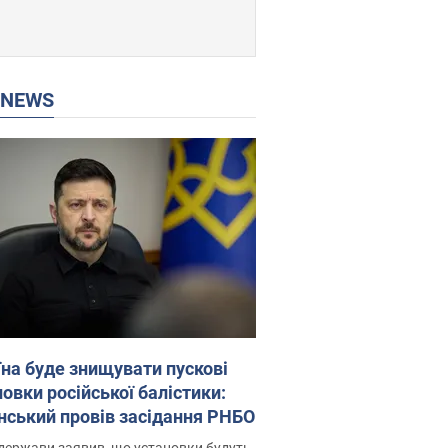
P NEWS
їна буде знищувати пускові
овки російської балістики:
нський провів засідання РНБО
держави заявив, що установки будуть