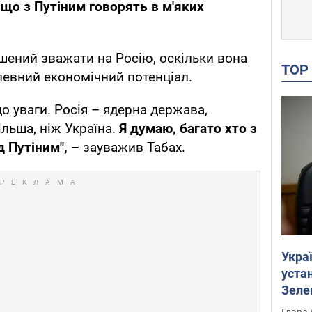
 що з Путіним говорять в м'яких
ушений зважати на Росію, оскільки вона
TO
певний економічний потенціал.
о уваги. Росія – ядерна держава,
ільша, ніж Україна.
Я думаю, багато хто з
 Путіним",
– зауважив Табах.
Укра
устан
Зеле
Глава 