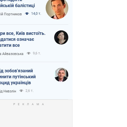
ійській балістиці
14,0 т.
лій Портников
ри все, Київ вистоїть.
здатися означає
атити все
9,6 т.
а Айвазовська
ід зобов'язаний
инити путінський
оцид українців
2,6 т.
ід Невзлін