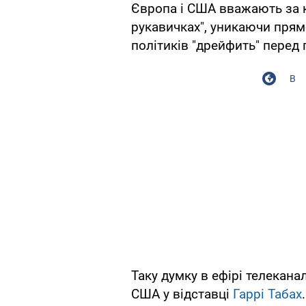
Європа і США вважають за к
рукавичках", уникаючи прям
політиків "дрейфить" пере
В
Таку думку в ефірі телекана
США у відставці
Гаррі Табах