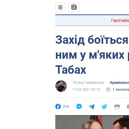
Герої вій
Захід боїться
ним у м'яких
Табах
Тетяна Гайжевська
Кримінальн
11.04.2021 05:13
1 хвилин
214