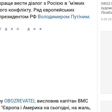
диси
раще вести діалог з Росією в "м'яких
OBOZ.U
Горсь
художн
ого конфлікту. Ряд європейських
Лісабо
Дмит
д президентом РФ
Володимиром Путіним
.
в По
5.08.20
ідео дня
лу
OBOZREVATEL
висловив капітан ВМС
. "Європа і Америка на сьогодні, на жаль,