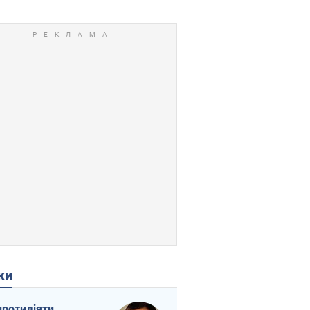
ки
протидіяти