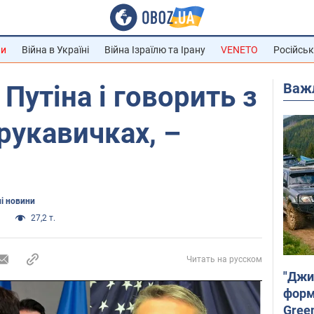
ни
Війна в Україні
Війна Ізраїлю та Ірану
VENETO
Російськ
Важ
 Путіна і говорить з
 рукавичках, –
і новини
а
27,2 т.
Читать на русском
"Джи
форму
Gree