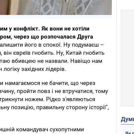
им у конфлікт. Як вони не хотіли
лером, через що розпочалася Друга
алишити його в спокої. Ну подумаєш –
, він євреїв гнобить. Ну, Китай гнобить
Китаю вбивцею не назвали. Навіщо нам
 логіку західних лідерів.
Ми намагаємося не бачити, що через
чину, пройти повз і не втручатися, тому
трикнути ножем. Рідко з'являються
ьну позицію, правильну сторону історії",
Дум
лишній командувач сухопутними
Як 