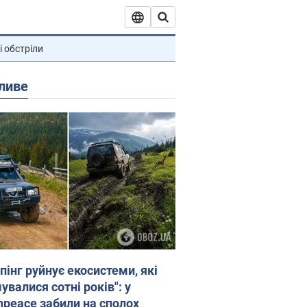
і обстріли
ливе
пінг руйнує екосистеми, які
валися сотні років": у
npeace забили на сполох