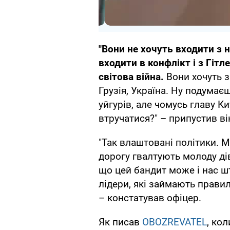
"Вони не хочуть входити з н
входити в конфлікт і з Гіт
світова війна.
Вони хочуть з
Грузія, Україна. Ну подумаєш
уйгурів, але чомусь главу 
втручатися?" – припустив він
"Так влаштовані політики. 
дорогу гвалтують молоду дів
що цей бандит може і нас ш
лідери, які займають правил
– констатував офіцер.
Як писав
OBOZREVATEL
, ко