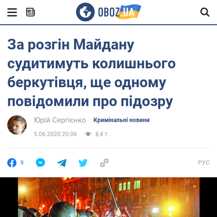
За розгін Майдану
судитимуть колишнього
беркутівця, ще одному
повідомили про підозру
Юрій Сергієнко
Кримінальні новини
5.06.2020 20:06
8,4 т.
9
РУС