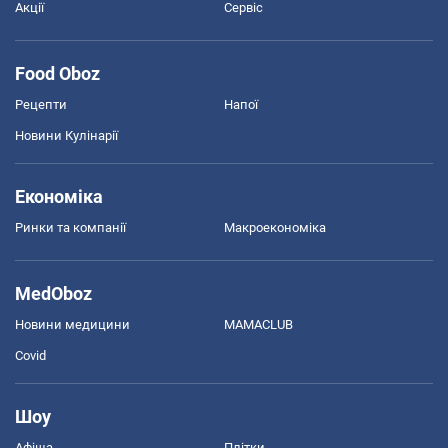
Акції
Сервіс
Food Oboz
Рецепти
Напої
Новини Кулінарії
Економіка
Ринки та компанії
Макроекономіка
MedOboz
Новини медицини
MAMACLUB
Covid
Шоу
Афіша
Плітки