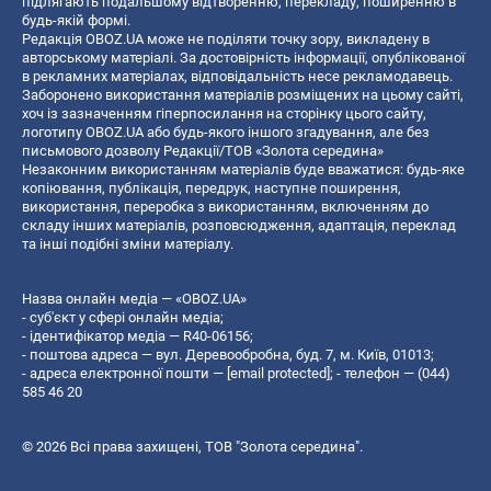
підлягають подальшому відтворенню, перекладу, поширенню в
будь-якій формі.
Редакція OBOZ.UA може не поділяти точку зору, викладену в
авторському матеріалі. За достовірність інформації, опублікованої
в рекламних матеріалах, відповідальність несе рекламодавець.
Заборонено використання матеріалів розміщених на цьому сайті,
хоч із зазначенням гіперпосилання на сторінку цього сайту,
логотипу OBOZ.UA або будь-якого іншого згадування, але без
письмового дозволу Редакції/ТОВ «Золота середина»
Незаконним використанням матеріалів буде вважатися: будь-яке
копiювання, публiкацiя, передрук, наступне поширення,
використання, переробка з використанням, включенням до
складу інших матеріалів, розповсюдження, адаптація, переклад
та інші подібні зміни матеріалу.
Назва онлайн медіа — «OBOZ.UA»
- суб'єкт у сфері онлайн медіа;
- ідентифікатор медіа — R40-06156;
- поштова адреса — вул. Деревообробна, буд. 7, м. Київ, 01013;
- адреса електронної пошти —
[email protected]
; - телефон — (044)
585 46 20
© 2026 Всі права захищені, ТОВ "Золота середина".