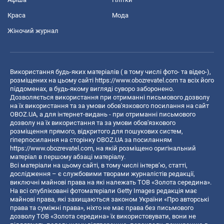
Краса
Мода
Жіночий журнал
Використання будь-яких матеріалів ( в тому числі фото- та відео-),
розміщених на цьому сайті
https://www.obozrevatel.com
та всіх його
піддоменах, в будь-якому вигляді суворо заборонено.
Дозволяється використання при отриманні письмового дозволу
на їх використання та за умови обов'язкового посилання на сайт
OBOZ.UA, а для інтернет-видань - при отриманні письмового
дозволу на їх використання та за умови обов'язкового
розміщення прямого, відкритого для пошукових систем,
гіперпосилання на сторінку OBOZ.UA за посиланням
https://www.obozrevatel.com
, на якій розміщено оригінальний
матеріал в першому абзаці матеріалу.
Всі матеріали на цьому сайті, в тому числі інтерв’ю, статті,
дослідження – є службовими творами журналістів редакції,
виключні майнові права на які належать ТОВ «Золота середина».
На всі опубліковані фотоматеріали Getty Images редакція має
майнові права, які захищаються законом України «Про авторські
права та суміжні права», ніхто не має права без письмового
дозволу ТОВ «Золота середина» їх використовувати, вони не