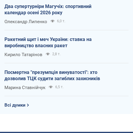
Два супертурніри Магучіх: спортивний
календар осені 2026 року
Олександр Липенко
6,0 т.
Ракетний щит і меч України: ставка на
виробництво власних ракет
Кирило Татарінов
2,8 т.
Посмертна "презумпція винуватості": хто
дозволив ТЦК судити загиблих захисників
Марина Ставнійчук
6,5 т.
Всі думки