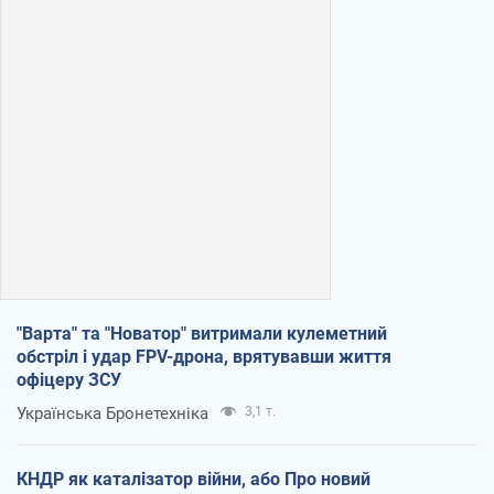
"Варта" та "Новатор" витримали кулеметний
обстріл і удар FPV-дрона, врятувавши життя
офіцеру ЗСУ
Українська Бронетехніка
3,1 т.
КНДР як каталізатор війни, або Про новий