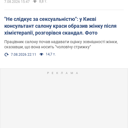
8,8 т.
7.08.2026 15:47
"Не слідкує за сексуальністю": у Києві
консультант салону краси образив жінку після
хімієтерапії, розгорівся скандал. Фото
Працівник салону почав надавати оцінку зовнішності жінки,
сказавши, що вона носить "чоловічу стрижку"
14,7 т.
7.08.2026 22:11