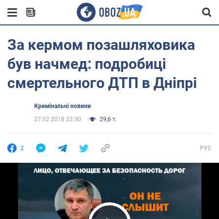
За кермом позашляховика
був начмед: подробиці
смертельного ДТП в Дніпрі
Кримінальні новини
27.02.2018 22:30
29,6 т.
2
РУС