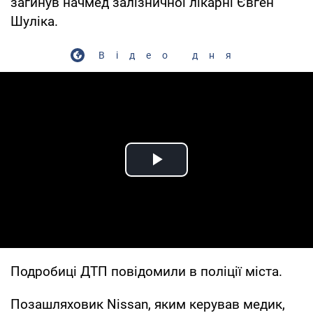
загинув начмед залізничної лікарні Євген
Шуліка.
Відео дня
Play Video
Подробиці ДТП повідомили в поліції міста.
Позашляховик Nissan, яким керував медик,