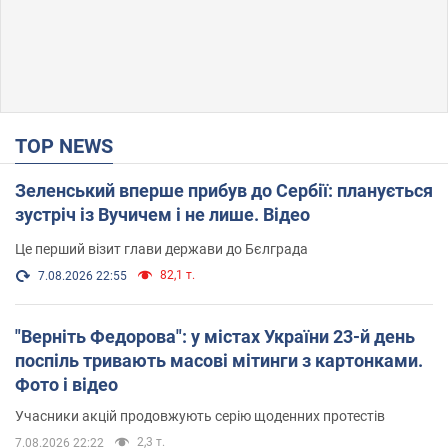
TOP NEWS
Зеленський вперше прибув до Сербії: планується
зустріч із Вучичем і не лише. Відео
Це перший візит глави держави до Бєлграда
82,1 т.
7.08.2026 22:55
"Верніть Федорова": у містах України 23-й день
поспіль тривають масові мітинги з картонками.
Фото і відео
Учасники акцій продовжують серію щоденних протестів
2,3 т.
7.08.2026 22:22