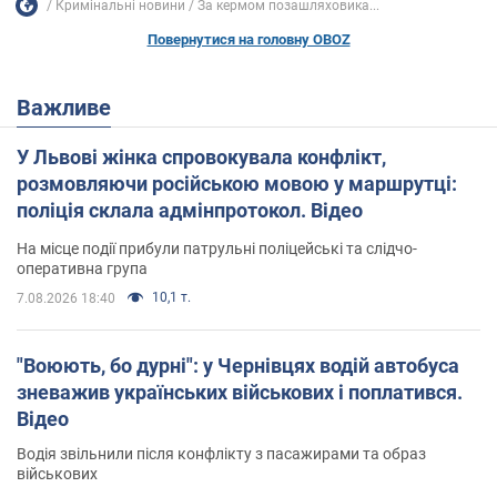
Кримінальні новини
За кермом позашляховика...
Повернутися на головну OBOZ
Важливе
У Львові жінка спровокувала конфлікт,
розмовляючи російською мовою у маршрутці:
поліція склала адмінпротокол. Відео
На місце події прибули патрульні поліцейські та слідчо-
оперативна група
10,1 т.
7.08.2026 18:40
"Воюють, бо дурні": у Чернівцях водій автобуса
зневажив українських військових і поплатився.
Відео
Водія звільнили після конфлікту з пасажирами та образ
військових