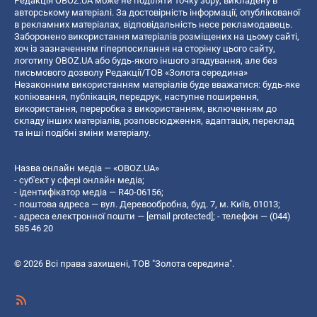
Редакція OBOZ.UA може не поділяти точку зору, викладену в
авторському матеріалі. За достовірність інформації, опублікованої
в рекламних матеріалах, відповідальність несе рекламодавець.
Заборонено використання матеріалів розміщених на цьому сайті,
хоч із зазначенням гіперпосилання на сторінку цього сайту,
логотипу OBOZ.UA або будь-якого іншого згадування, але без
письмового дозволу Редакції/ТОВ «Золота середина»
Незаконним використанням матеріалів буде вважатися: будь-яке
копiювання, публiкацiя, передрук, наступне поширення,
використання, переробка з використанням, включенням до
складу інших матеріалів, розповсюдження, адаптація, переклад
та інші подібні зміни матеріалу.
Назва онлайн медіа — «OBOZ.UA»
- суб'єкт у сфері онлайн медіа;
- ідентифікатор медіа — R40-06156;
- поштова адреса — вул. Деревообробна, буд. 7, м. Київ, 01013;
- адреса електронної пошти —
[email protected]
; - телефон — (044)
585 46 20
© 2026 Всі права захищені, ТОВ "Золота середина".