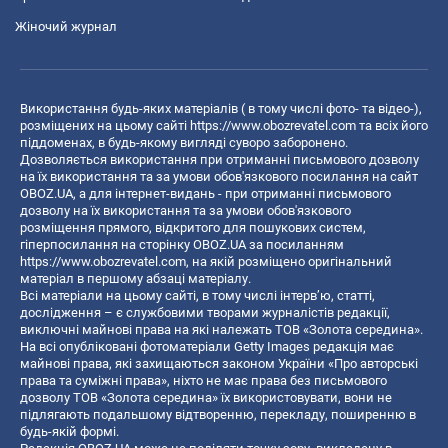
Жіночий журнал
Використання будь-яких матеріалів ( в тому числі фото- та відео-),
розміщених на цьому сайті
https://www.obozrevatel.com
та всіх його
піддоменах, в будь-якому вигляді суворо заборонено.
Дозволяється використання при отриманні письмового дозволу
на їх використання та за умови обов'язкового посилання на сайт
OBOZ.UA, а для інтернет-видань - при отриманні письмового
дозволу на їх використання та за умови обов'язкового
розміщення прямого, відкритого для пошукових систем,
гіперпосилання на сторінку OBOZ.UA за посиланням
https://www.obozrevatel.com
, на якій розміщено оригінальний
матеріал в першому абзаці матеріалу.
Всі матеріали на цьому сайті, в тому числі інтерв’ю, статті,
дослідження – є службовими творами журналістів редакції,
виключні майнові права на які належать ТОВ «Золота середина».
На всі опубліковані фотоматеріали Getty Images редакція має
майнові права, які захищаються законом України «Про авторські
права та суміжні права», ніхто не має права без письмового
дозволу ТОВ «Золота середина» їх використовувати, вони не
підлягають подальшому відтворенню, перекладу, поширенню в
будь-якій формі.