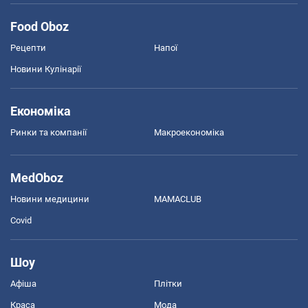
Food Oboz
Рецепти
Напої
Новини Кулінарії
Економіка
Ринки та компанії
Макроекономіка
MedOboz
Новини медицини
MAMACLUB
Covid
Шоу
Афіша
Плітки
Краса
Мода