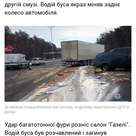
другій смузі. Водій буса якраз міняв заднє
колесо автомобіля.
Удар багатотонної фури розніс салон "Газелі".
Водій буса був розчавлений і загинув