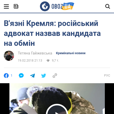
В'язні Кремля: російський
адвокат назвав кандидата
на обмін
Тетяна Гайжевська
Кримінальні новини
19.02.2018 21:13
9,7 т.
1
РУС