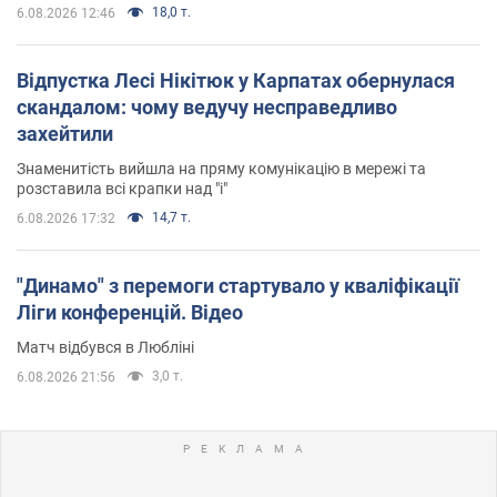
18,0 т.
6.08.2026 12:46
Відпустка Лесі Нікітюк у Карпатах обернулася
скандалом: чому ведучу несправедливо
захейтили
Знаменитість вийшла на пряму комунікацію в мережі та
розставила всі крапки над "і"
14,7 т.
6.08.2026 17:32
"Динамо" з перемоги стартувало у кваліфікації
Ліги конференцій. Відео
Матч відбувся в Любліні
3,0 т.
6.08.2026 21:56