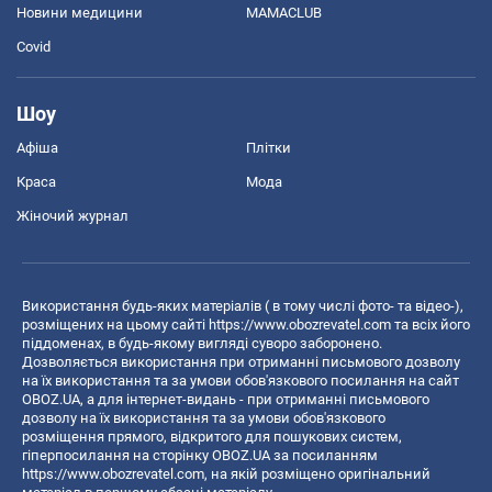
Новини медицини
MAMACLUB
Covid
Шоу
Афіша
Плітки
Краса
Мода
Жіночий журнал
Використання будь-яких матеріалів ( в тому числі фото- та відео-),
розміщених на цьому сайті
https://www.obozrevatel.com
та всіх його
піддоменах, в будь-якому вигляді суворо заборонено.
Дозволяється використання при отриманні письмового дозволу
на їх використання та за умови обов'язкового посилання на сайт
OBOZ.UA, а для інтернет-видань - при отриманні письмового
дозволу на їх використання та за умови обов'язкового
розміщення прямого, відкритого для пошукових систем,
гіперпосилання на сторінку OBOZ.UA за посиланням
https://www.obozrevatel.com
, на якій розміщено оригінальний