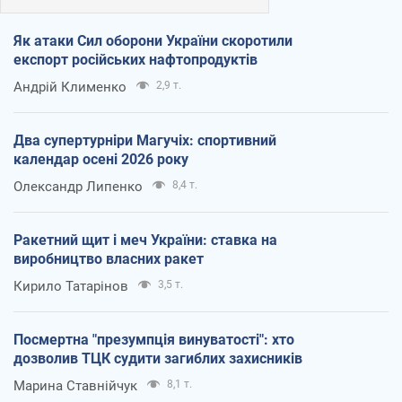
Як атаки Сил оборони України скоротили
експорт російських нафтопродуктів
Андрій Клименко
2,9 т.
Два супертурніри Магучіх: спортивний
календар осені 2026 року
Олександр Липенко
8,4 т.
Ракетний щит і меч України: ставка на
виробництво власних ракет
Кирило Татарінов
3,5 т.
Посмертна "презумпція винуватості": хто
дозволив ТЦК судити загиблих захисників
Марина Ставнійчук
8,1 т.