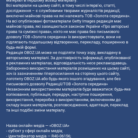
матеріал в першому абзаці матеріалу.
Всі матеріали на цьому сайті, в тому числі інтерв’ю, статті,
дослідження – є службовими творами журналістів редакції,
виключні майнові права на які належать ТОВ «Золота середина».
На всі опубліковані фотоматеріали Getty Images редакція має
майнові права, які захищаються законом України «Про авторські
права та суміжні права», ніхто не має права без письмового
дозволу ТОВ «Золота середина» їх використовувати, вони не
підлягають подальшому відтворенню, перекладу, поширенню в
будь-якій формі.
Редакція OBOZ.UA може не поділяти точку зору, викладену в
авторському матеріалі. За достовірність інформації, опублікованої
в рекламних матеріалах, відповідальність несе рекламодавець.
Заборонено використання матеріалів розміщених на цьому сайті,
хоч із зазначенням гіперпосилання на сторінку цього сайту,
логотипу OBOZ.UA або будь-якого іншого згадування, але без
письмового дозволу Редакції/ТОВ «Золота середина»
Незаконним використанням матеріалів буде вважатися: будь-яке
копiювання, публiкацiя, передрук, наступне поширення,
використання, переробка з використанням, включенням до
складу інших матеріалів, розповсюдження, адаптація, переклад
та інші подібні зміни матеріалу.
Назва онлайн медіа — «OBOZ.UA»
- суб'єкт у сфері онлайн медіа;
- ідентифікатор медіа — R40-06156;