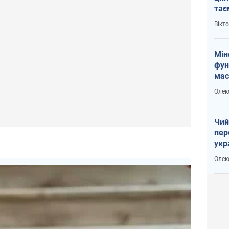
тає
і Пу
Вікт
Мін
фун
мас
Олек
Чий
пер
укр
чин
Олек
наз