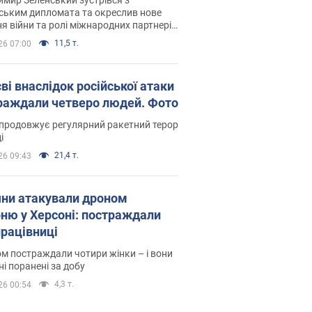
ським дипломата та окреслив нове
я війни та ролі міжнародних партнерів
тьбі з Росією
11,5 т.
26 07:00
ві внаслідок російської атаки
раждали четверо людей. Фото
продовжує регулярний ракетний терор
і
21,4 т.
26 09:43
яни атакували дроном
рню у Херсоні: постраждали
рацівниці
м постраждали чотири жінки – і вони
ні поранені за добу
4,3 т.
26 00:54