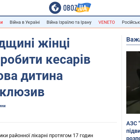
ни
Війна в Україні
Війна Ізраїлю та Ірану
VENETO
Російськ
Важ
дщині жінці
робити кесарів
ова дитина
склюзив
ини
АЗС 
підв
ики районної лікарні протягом 17 годин
розпо