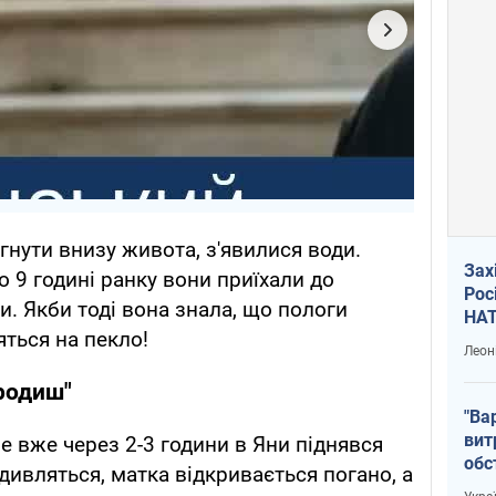
гнути внизу живота, з'явилися води.
Зах
 о 9 годині ранку вони приїхали до
Рос
и. Якби тоді вона знала, що пологи
НАТ
ться на пекло!
Леон
ародиш"
"Ва
вит
е вже через 2-3 години в Яни піднявся
обс
 дивляться, матка відкривається погано, а
вря