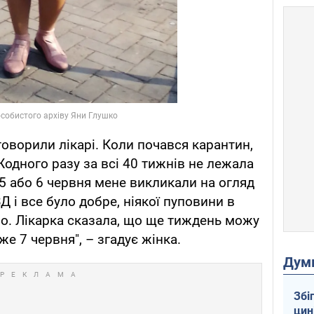
говорили лікарі. Коли почався карантин,
Жодного разу за всі 40 тижнів не лежала
 5 або 6 червня мене викликали на огляд
Д і все було добре, ніякої пуповини в
ло. Лікарка сказала, що ще тиждень можу
же 7 червня", – згадує жінка.
Дум
Збі
цин