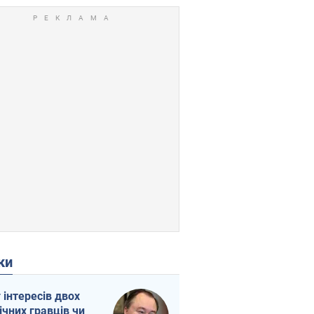
ки
г інтересів двох
ічних гравців чи