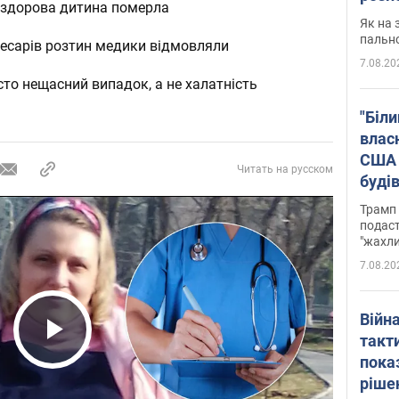
і здорова дитина померла
Як на 
пальн
кесарів розтин медики відмовляли
7.08.20
сто нещасний випадок, а не халатність
"Біли
влас
США 
Читать на русском
буді
зали
Трамп 
подаст
"жахли
7.08.20
Війн
такт
Play Video
пока
ріше