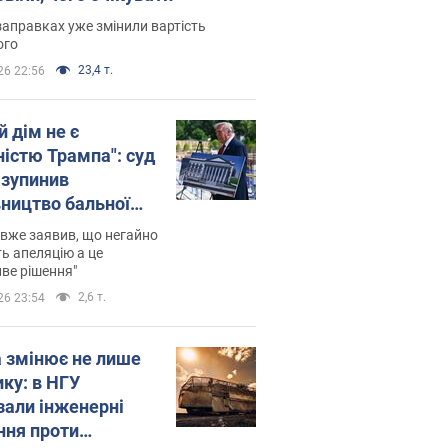
заправках уже змінили вартість
ого
23,4 т.
26 22:56
й дім не є
ністю Трампа": суд
зупинив
вництво бальної
 за $400 млн
вже заявив, що негайно
ь апеляцію а це
ве рішення"
2,6 т.
26 23:54
а змінює не лише
ику: в НГУ
зали інженерні
ння проти