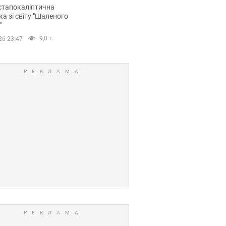
йських FPV-дронів.
стапокаліптична
ка зі світу "Шаленого
"
9,0 т.
26 23:47