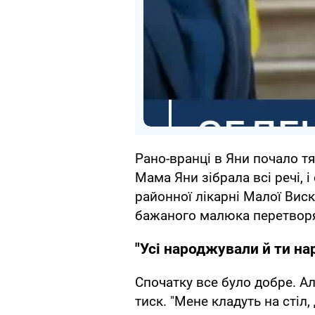
Рано-вранці в Яни почало тя
Мама Яни зібрала всі речі, і
районної лікарні Малої Виск
бажаного малюка перетворя
"Усі народжували й ти н
Спочатку все було добре. Ал
тиск. "Мене кладуть на стіл,