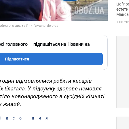
росі
Це "по
Фото
естети
Макса
7.08.20
сі головного — підпишіться на Новини на
Підписатися
 годин відмовлялися робити кесарів
 їх благала. У підсумку здорове немовля
тіло новонародженого в сусідній кімнаті
к живий.
ідео дня