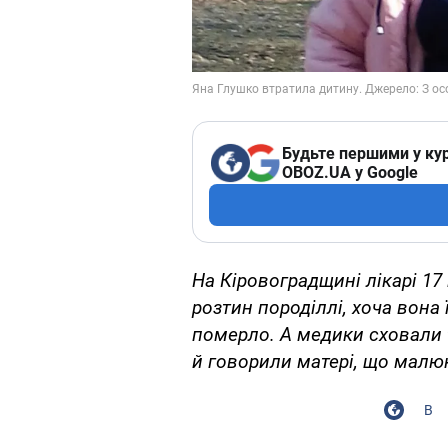
Будьте першими у кур
OBOZ.UA у Google
На Кіровоградщині лікарі 17
розтин породіллі, хоча вона
померло. А медики сховали 
й говорили матері, що малю
В