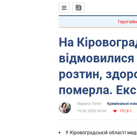
Герої вій
На Кіровогра
відмовилися 
розтин, здор
померла. Ек
Марина Петік
Кримінальні нов
19.06.2020 04:00
191,8 т.
У Кіровоградській області мед