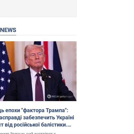
P NEWS
ць епохи "фактора Трампа":
насправді забезпечить Україні
т від російської балістики.
рв’ю з Безсмертним
мир Зеленський зустрівся з