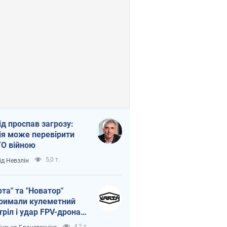
ід проспав загрозу:
ія може перевірити
О війною
5,0 т.
ід Невзлін
рта" та "Новатор"
римали кулеметний
тріл і удар FPV-дрона,
тувавши життя
4,2 т.