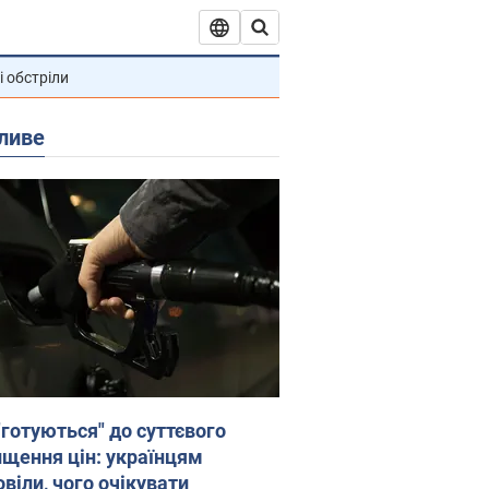
і обстріли
ливе
"готуються" до суттєвого
ищення цін: українцям
віли, чого очікувати