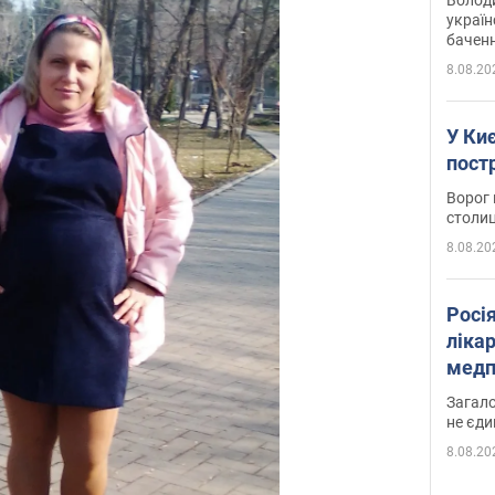
україн
баченн
у боро
8.08.20
У Киє
пост
Ворог 
столиц
8.08.20
Росі
ліка
медп
Загало
не єди
8.08.20