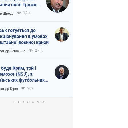
мний план Трампа
тіна?
1,0 т.
ор Швець
ськ готується до
кціонування в умовах
штабної воєнної кризи
2,7 т.
сандр Левченко
 буде Крим, той і
еможе (NSJ), а
аїнських футбольних
овників можуть
969
сандр Кірш
вати вбивцями