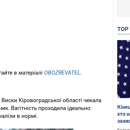
TO
тайте в матеріалі
OBOZREVATEL
.
 Виски Кіровоградської області чекала
Кіне
чик. Вагітність проходила ідеально:
хто 
налізи в нормі.
захис
Інте
Володи