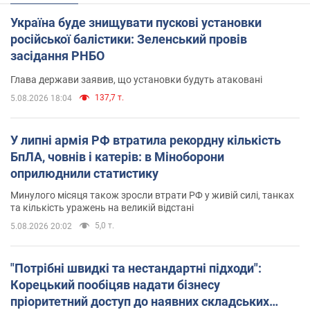
Україна буде знищувати пускові установки
російської балістики: Зеленський провів
засідання РНБО
Глава держави заявив, що установки будуть атаковані
137,7 т.
5.08.2026 18:04
У липні армія РФ втратила рекордну кількість
БпЛА, човнів і катерів: в Міноборони
оприлюднили статистику
Минулого місяця також зросли втрати РФ у живій силі, танках
та кількість уражень на великій відстані
5,0 т.
5.08.2026 20:02
"Потрібні швидкі та нестандартні підходи":
Корецький пообіцяв надати бізнесу
пріоритетний доступ до наявних складських