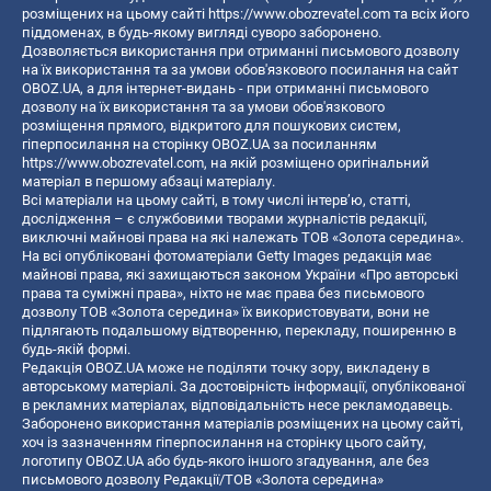
розміщених на цьому сайті
https://www.obozrevatel.com
та всіх його
піддоменах, в будь-якому вигляді суворо заборонено.
Дозволяється використання при отриманні письмового дозволу
на їх використання та за умови обов'язкового посилання на сайт
OBOZ.UA, а для інтернет-видань - при отриманні письмового
дозволу на їх використання та за умови обов'язкового
розміщення прямого, відкритого для пошукових систем,
гіперпосилання на сторінку OBOZ.UA за посиланням
https://www.obozrevatel.com
, на якій розміщено оригінальний
матеріал в першому абзаці матеріалу.
Всі матеріали на цьому сайті, в тому числі інтерв’ю, статті,
дослідження – є службовими творами журналістів редакції,
виключні майнові права на які належать ТОВ «Золота середина».
На всі опубліковані фотоматеріали Getty Images редакція має
майнові права, які захищаються законом України «Про авторські
права та суміжні права», ніхто не має права без письмового
дозволу ТОВ «Золота середина» їх використовувати, вони не
підлягають подальшому відтворенню, перекладу, поширенню в
будь-якій формі.
Редакція OBOZ.UA може не поділяти точку зору, викладену в
авторському матеріалі. За достовірність інформації, опублікованої
в рекламних матеріалах, відповідальність несе рекламодавець.
Заборонено використання матеріалів розміщених на цьому сайті,
хоч із зазначенням гіперпосилання на сторінку цього сайту,
логотипу OBOZ.UA або будь-якого іншого згадування, але без
письмового дозволу Редакції/ТОВ «Золота середина»