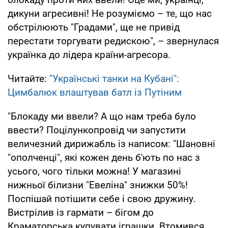
дикуни агресивні! Не розуміємо – те, що нас
обстрілюють "Градами", ще не привід
перестати торгувати редискою", – звернулася
українка до лідера країни-агресора.
Читайте:
"Українські танки на Кубані":
Цимбалюк влаштував батл із Путіним
"Блокаду ми ввели? А що нам треба було
ввести? Поцілункопровід чи запустити
величезний дирижабль із написом: "Шановні
"ополченці", які кожен день б'ють по нас з
усього, чого тільки можна! У магазині
нижньої білизни "Евеліна" знижки 50%!
Поспішай потішити себе і свою дружину.
Вистрілив із гармати – бігом до
Краматорська купувати іграшки. Втомився