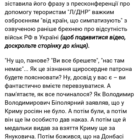
зіставила його фразу з пресконференції про
допомогу терористам "Л/ДНР" важким
озброєнням "від країн, що симпатизують" з
озвученою раніше брехнею про відсутність
військ РФ в Україні
(щоб подивитися відео,
доскрольте сторінку до кінця).
"Ну що, панове? "Ви все брешете", "нас там
немає"... Як це зізнання щиросердне патрона
будете пояснювати? Ну, досвід у вас є – ви
фантастично вмієте перевзуватися. А
пам'ятаєте, як все починалося? Як Володимир
Володимирович Біполярний заявляв, що у
Криму росіян не було. А потім були, а потім
він ще їм особисто дав наказ. А потім ще й
медальки видав за взяття Криму ще за
Януковича. Потім божився, що на Донбасі