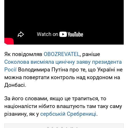
Як повідомляв
OBOZREVATEL
, раніше
Соколова висміяла цинічну заяву президента
Росії
Володимира Путіна про те, що Україні не
можна повертати контроль над кордоном на
Донбасі.
За його словами, якщо це трапиться, то
націоналісти нібито влаштують там таку саму
різанину, як у
сербській Сребрениці
.