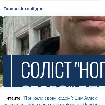
Головні історії дня
Читайте:
"Приїхали своїм ходом": Цимбалюк
вгамував Путіна через танки Росії на Донбасі