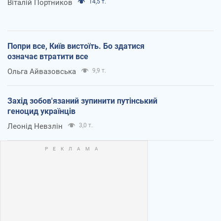
Віталій Портников
14,5 т.
Попри все, Київ вистоїть. Бо здатися
означає втратити все
Ольга Айвазовська
9,9 т.
Захід зобов'язаний зупинити путінський
геноцид українців
Леонід Невзлін
3,0 т.