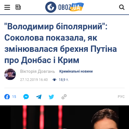
"Володимир біполярний":
Соколова показала, як
змінювалася брехня Путіна
про Донбас і Крим
Вікторія Довгань
Кримінальні новини
27.12.2019 16:40
18,9 т.
15
РУС