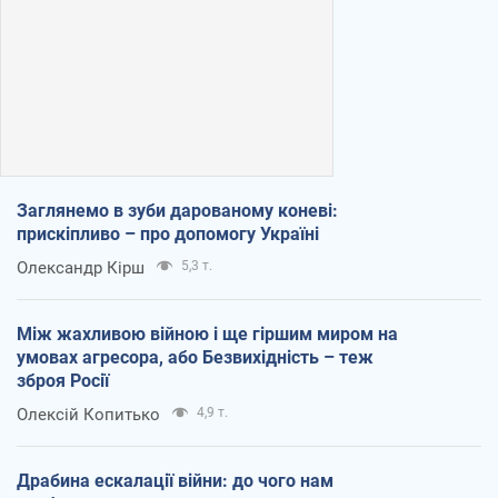
Заглянемо в зуби дарованому коневі:
прискіпливо – про допомогу Україні
Олександр Кірш
5,3 т.
Між жахливою війною і ще гіршим миром на
умовах агресора, або Безвихідність – теж
зброя Росії
Олексій Копитько
4,9 т.
Драбина ескалації війни: до чого нам