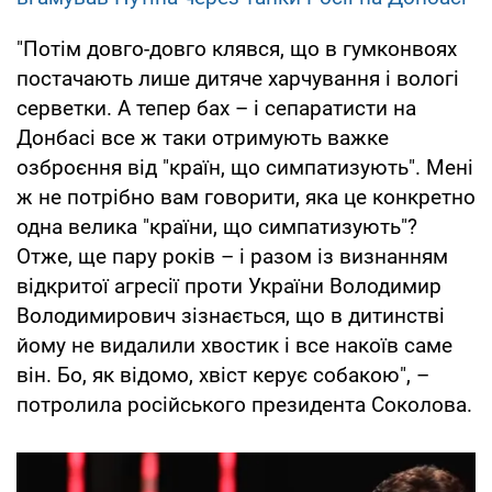
"Потім довго-довго клявся, що в гумконвоях
постачають лише дитяче харчування і вологі
серветки. А тепер бах – і сепаратисти на
Донбасі все ж таки отримують важке
озброєння від "країн, що симпатизують". Мені
ж не потрібно вам говорити, яка це конкретно
одна велика "країни, що симпатизують"?
Отже, ще пару років – і разом із визнанням
відкритої агресії проти України Володимир
Володимирович зізнається, що в дитинстві
йому не видалили хвостик і все накоїв саме
він. Бо, як відомо, хвіст керує собакою", –
потролила російського президента Соколова.