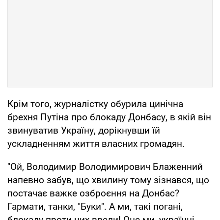
Крім того, журналістку обурила цинічна
брехня Путіна про блокаду Донбасу, в якій він
звинуватив Україну, дорікнувши їй
ускладненням життя власних громадян.
"Ой, Володимир Володимирович Блаженний
напевно забув, що хвилину тому зізнався, що
постачає важке озброєння на Донбас?
Гармати, танки, "Буки". А ми, такі погані,
блокаду проти них ввели! Оце ми, українці,