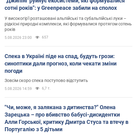
"Джипінг руйнує екосистеми, які формувалися
сотні років": у Greenpeace забили на сполох
У високогір'ї розташовані альпійські та субальпійські луки –
рідкісні природні комплекси, які формувалися протягом сотень
років
657
5.08.2026 23:00
Спека в Україні піде на спад, будуть грози:
синоптики дали прогноз, коли чекати зміни
погоди
Зовсім скоро спека поступово відступить
6,7 т.
5.08.2026 14:59
"Чи, може, я залякана з дитинства?" Олена
Зарецька – про вбивство бабусі-дисидентки
Алли Горської, критику Дмитра Стуса та втечу в
Португалію з 5 дітьми