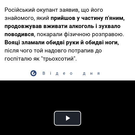
Російський окупант заявив, що його
знайомого, який
прийшов у частину п'яним,
продовжував вживати алкоголь і зухвало
поводився
, покарали фізичною розправою.
Вояці зламали обидві руки й обидві ноги,
після чого той надовго потрапив до
госпіталю як "трьохсотий".
Відео дня
Play Video