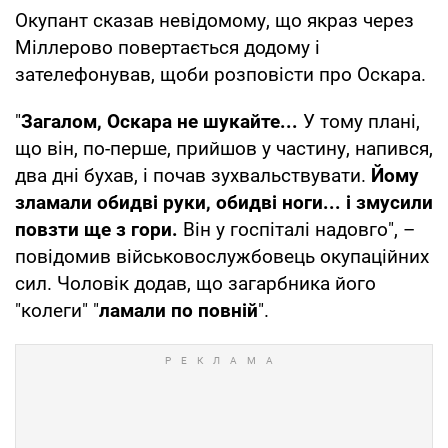
Окупант сказав невідомому, що якраз через
Міллерово повертається додому і
зателефонував, щоби розповісти про Оскара.
"
Загалом, Оскара не шукайте...
У тому плані,
що він, по-перше, прийшов у частину, напився,
два дні бухав, і почав зухвальствувати.
Йому
зламали обидві руки, обидві ноги... і змусили
повзти ще з гори.
Він у госпіталі надовго", –
повідомив військовослужбовець окупаційних
сил. Чоловік додав, що загарбника його
"колеги" "
ламали по повній
".