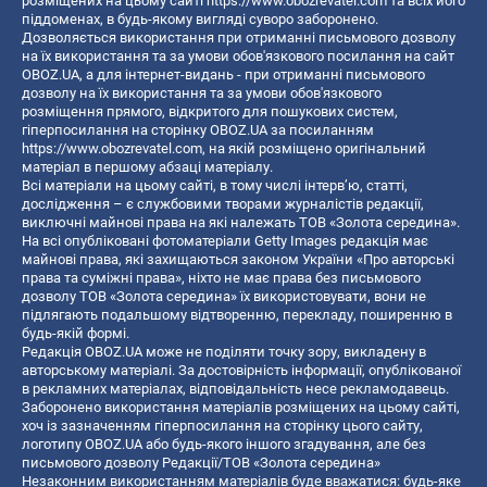
розміщених на цьому сайті
https://www.obozrevatel.com
та всіх його
піддоменах, в будь-якому вигляді суворо заборонено.
Дозволяється використання при отриманні письмового дозволу
на їх використання та за умови обов'язкового посилання на сайт
OBOZ.UA, а для інтернет-видань - при отриманні письмового
дозволу на їх використання та за умови обов'язкового
розміщення прямого, відкритого для пошукових систем,
гіперпосилання на сторінку OBOZ.UA за посиланням
https://www.obozrevatel.com
, на якій розміщено оригінальний
матеріал в першому абзаці матеріалу.
Всі матеріали на цьому сайті, в тому числі інтерв’ю, статті,
дослідження – є службовими творами журналістів редакції,
виключні майнові права на які належать ТОВ «Золота середина».
На всі опубліковані фотоматеріали Getty Images редакція має
майнові права, які захищаються законом України «Про авторські
права та суміжні права», ніхто не має права без письмового
дозволу ТОВ «Золота середина» їх використовувати, вони не
підлягають подальшому відтворенню, перекладу, поширенню в
будь-якій формі.
Редакція OBOZ.UA може не поділяти точку зору, викладену в
авторському матеріалі. За достовірність інформації, опублікованої
в рекламних матеріалах, відповідальність несе рекламодавець.
Заборонено використання матеріалів розміщених на цьому сайті,
хоч із зазначенням гіперпосилання на сторінку цього сайту,
логотипу OBOZ.UA або будь-якого іншого згадування, але без
письмового дозволу Редакції/ТОВ «Золота середина»
Незаконним використанням матеріалів буде вважатися: будь-яке