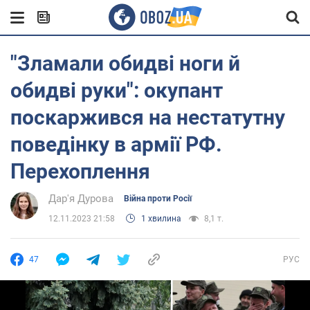
"Зламали обидві ноги й
обидві руки": окупант
поскаржився на нестатутну
поведінку в армії РФ.
Перехоплення
Дар'я Дурова
Війна проти Росії
12.11.2023 21:58
1 хвилина
8,1 т.
47
РУС