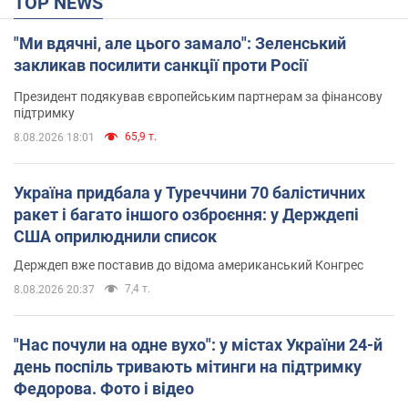
TOP NEWS
"Ми вдячні, але цього замало": Зеленський
закликав посилити санкції проти Росії
Президент подякував європейським партнерам за фінансову
підтримку
65,9 т.
8.08.2026 18:01
Україна придбала у Туреччини 70 балістичних
ракет і багато іншого озброєння: у Держдепі
США оприлюднили список
Держдеп вже поставив до відома американський Конгрес
7,4 т.
8.08.2026 20:37
"Нас почули на одне вухо": у містах України 24-й
день поспіль тривають мітинги на підтримку
Федорова. Фото і відео