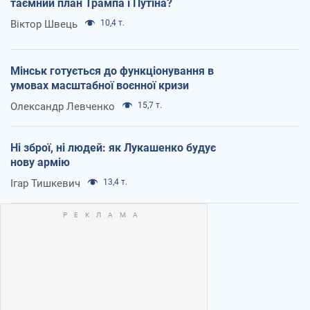
таємний план Трампа і Путіна?
Віктор Швець
10,4 т.
Мінськ готується до функціонування в
умовах масштабної воєнної кризи
Олександр Левченко
15,7 т.
Ні зброї, ні людей: як Лукашенко будує
нову армію
Ігар Тишкевич
13,4 т.