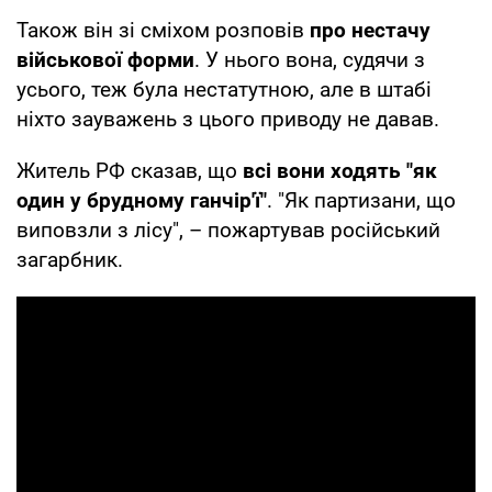
Також він зі сміхом розповів
про нестачу
військової форми
. У нього вона, судячи з
усього, теж була нестатутною, але в штабі
ніхто зауважень з цього приводу не давав.
Житель РФ сказав, що
всі вони ходять "як
один у брудному ганчір'ї"
. "Як партизани, що
виповзли з лісу", – пожартував російський
загарбник.