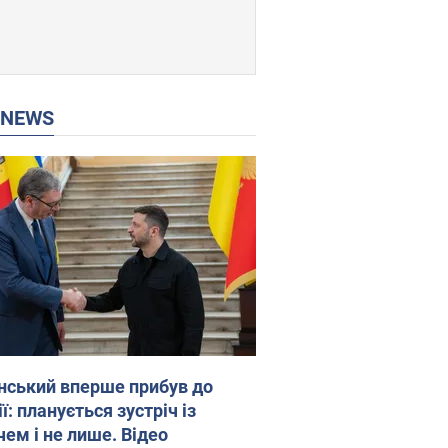
P NEWS
нський вперше прибув до
ї: планується зустріч із
чем і не лише. Відео