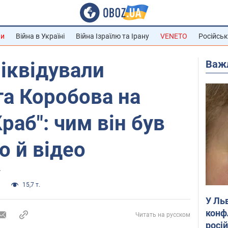
ни
Війна в Україні
Війна Ізраїлю та Ірану
VENETO
Російськ
Важ
ліквідували
а Коробова на
раб": чим він був
о й відео
и
15,7 т.
У Ль
конф
Читать на русском
росі