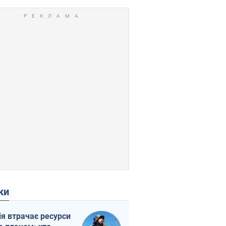
ки
ія втрачає ресурси