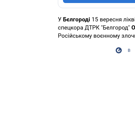
У
Бєлгороді
15 вересня лік
спецкора ДТРК "Белгород"
О
Російському воєнному зло
В