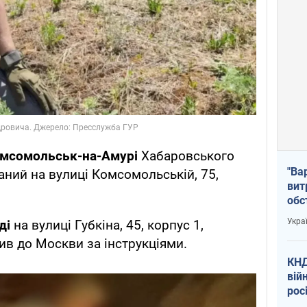
мсомольськ-на-Амурі
Хабаровського
"Ва
аний на вулиці Комсомольській, 75,
вит
обс
вря
Укра
ді
на вулиці Губкіна, 45, корпус 1,
офі
ив до Москви за інструкціями.
КНД
вій
рос
пів