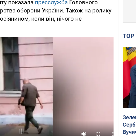
енту показала
пресслужба
Головного
ерства оборони України. Також на ролику
осіянином, коли він, нічого не
TO
Зеле
Сербі
Вучи