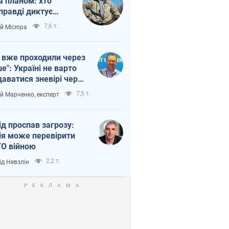
а планом: хто
правді диктує
п війни
7,6 т.
ій Місюра
 вже проходили через
ше": Україні не варто
даватися зневірі через
етний терор
7,5 т.
ій Марченко, експерт
ід проспав загрозу:
ія може перевірити
О війною
2,2 т.
ід Невзлін