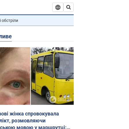
і обстріли
ливе
вові жінка спровокувала
лікт, розмовляючи
йською мовою у маршрутці: