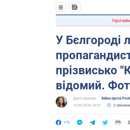
Герої вій
У Бєлгороді 
пропагандист
прізвисько "К
відомий. Фот
Дар'я Дурова
Війна проти Росії
16.09.2024 18:01
2 хвилин
175