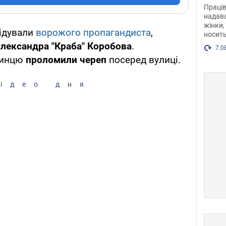
після
Праців
розг
надава
жінки,
Фото
відували
ворожого пропагандиста
,
носить
лександра "Краба" Коробова
.
7.0
чинцю
проломили череп
посеред вулиці.
ідео дня