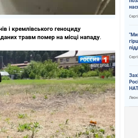
поз
нас
тем
Серг
ів і кремлівського геноциду
"Ми
вданих травм помер на місці нападу
.
гір
під
рак
Серг
Зах
Рос
НАТ
Леон