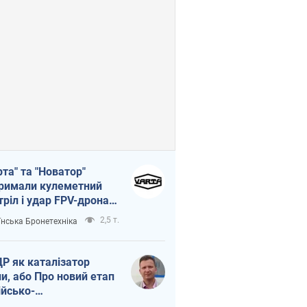
рта" та "Новатор"
римали кулеметний
тріл і удар FPV-дрона,
тувавши життя
2,5 т.
їнська Бронетехніка
церу ЗСУ
Р як каталізатор
ни, або Про новий етап
ійсько-
нічнокорейського