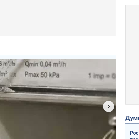
Дум
Рос