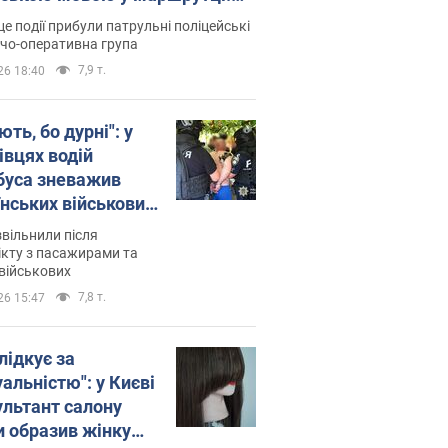
ція склала адмінпротокол.
це події прибули патрульні поліцейські
о
дчо-оперативна група
7,9 т.
26 18:40
ть, бо дурні": у
івцях водій
буса зневажив
їнських військових
латився. Відео
звільнили після
кту з пасажирами та
військових
7,8 т.
26 15:47
лідкує за
альністю": у Києві
ультант салону
и образив жінку