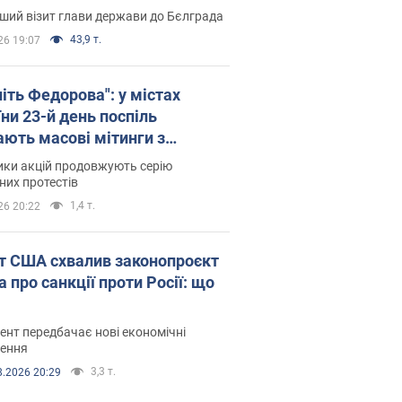
ший візит глави держави до Бєлграда
43,9 т.
26 19:07
іть Федорова": у містах
ни 23-й день поспіль
ають масові мітинги з
онками. Фото і відео
ики акцій продовжують серію
их протестів
1,4 т.
26 20:22
т США схвалив законопроєкт
 про санкції проти Росії: що
нт передбачає нові економічні
ення
3,3 т.
8.2026 20:29