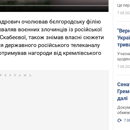
Це пер
7.08.20
дрович очолював бєлгородську філію
хваляв воєнних злочинців із російської
"Верн
 Скабеєвої, також знімав власні сюжети
Украї
трив
ля державного російського телеканалу
карт
 отримував нагороди від кремлівського
Учасн
щоденн
7.08.20
Сена
Грема
далі
Докуме
обмеж
7.0