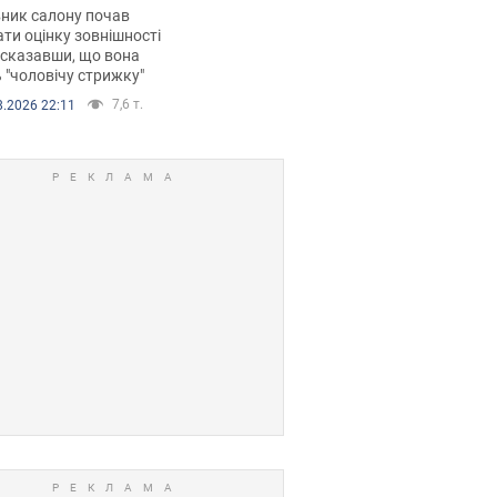
 хімієтерапії,
ник салону почав
орівся скандал.
ти оцінку зовнішності
 сказавши, що вона
 "чоловічу стрижку"
7,6 т.
8.2026 22:11