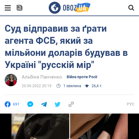
Суд відправив за ґрати
агента ФСБ, який за
мільйони доларів будував в
Україні "русскій мір"
Альбіна Панченко
Війна проти Росії
20.06.2022 20:19
1 хвилина
26,4 т.
691
РУС