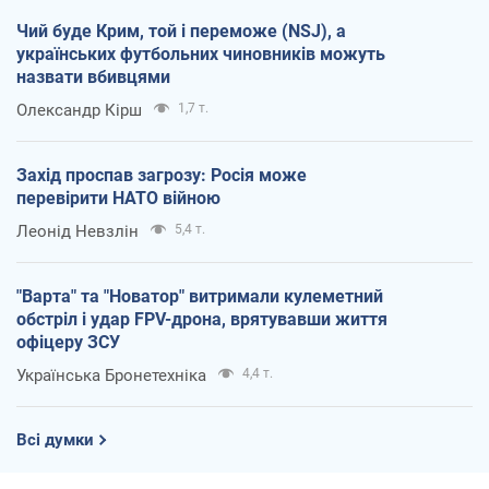
Чий буде Крим, той і переможе (NSJ), а
українських футбольних чиновників можуть
назвати вбивцями
Олександр Кірш
1,7 т.
Захід проспав загрозу: Росія може
перевірити НАТО війною
Леонід Невзлін
5,4 т.
"Варта" та "Новатор" витримали кулеметний
обстріл і удар FPV-дрона, врятувавши життя
офіцеру ЗСУ
Українська Бронетехніка
4,4 т.
Всі думки