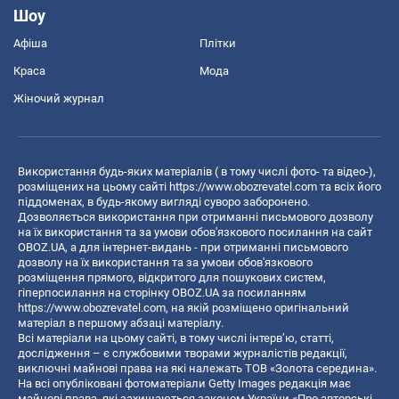
Шоу
Афіша
Плітки
Краса
Мода
Жіночий журнал
Використання будь-яких матеріалів ( в тому числі фото- та відео-),
розміщених на цьому сайті
https://www.obozrevatel.com
та всіх його
піддоменах, в будь-якому вигляді суворо заборонено.
Дозволяється використання при отриманні письмового дозволу
на їх використання та за умови обов'язкового посилання на сайт
OBOZ.UA, а для інтернет-видань - при отриманні письмового
дозволу на їх використання та за умови обов'язкового
розміщення прямого, відкритого для пошукових систем,
гіперпосилання на сторінку OBOZ.UA за посиланням
https://www.obozrevatel.com
, на якій розміщено оригінальний
матеріал в першому абзаці матеріалу.
Всі матеріали на цьому сайті, в тому числі інтерв’ю, статті,
дослідження – є службовими творами журналістів редакції,
виключні майнові права на які належать ТОВ «Золота середина».
На всі опубліковані фотоматеріали Getty Images редакція має
майнові права, які захищаються законом України «Про авторські