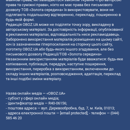
права та суміжні права», ніхто не має права без письмового
дозволу ТОВ «Золота середина» їх використовувати, вони не
підлягають подальшому відтворенню, перекладу, поширенню в
будь-якій формі.
Редакція OBOZ.UA може не поділяти точку зору, викладену в
авторському матеріалі. За достовірність інформації, опублікованої
в рекламних матеріалах, відповідальність несе рекламодавець.
Заборонено використання матеріалів розміщених на цьому сайті,
хоч із зазначенням гіперпосилання на сторінку цього сайту,
логотипу OBOZ.UA або будь-якого іншого згадування, але без
письмового дозволу Редакції/ТОВ «Золота середина»
Незаконним використанням матеріалів буде вважатися: будь-яке
копiювання, публiкацiя, передрук, наступне поширення,
використання, переробка з використанням, включенням до
складу інших матеріалів, розповсюдження, адаптація, переклад
та інші подібні зміни матеріалу.
Назва онлайн медіа — «OBOZ.UA»
- суб'єкт у сфері онлайн медіа;
- ідентифікатор медіа — R40-06156;
- поштова адреса — вул. Деревообробна, буд. 7, м. Київ, 01013;
- адреса електронної пошти —
[email protected]
; - телефон — (044)
585 46 20