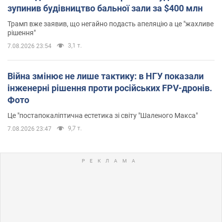
зупинив будівництво бальної зали за $400 млн
Трамп вже заявив, що негайно подасть апеляцію а це "жахливе
рішення"
3,1 т.
7.08.2026 23:54
Війна змінює не лише тактику: в НГУ показали
інженерні рішення проти російських FPV-дронів.
Фото
Це "постапокаліптична естетика зі світу "Шаленого Макса"
9,7 т.
7.08.2026 23:47