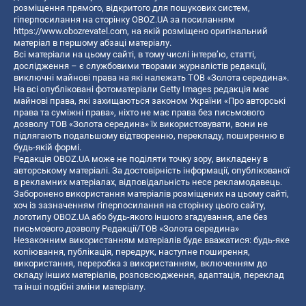
розміщення прямого, відкритого для пошукових систем,
гіперпосилання на сторінку OBOZ.UA за посиланням
https://www.obozrevatel.com
, на якій розміщено оригінальний
матеріал в першому абзаці матеріалу.
Всі матеріали на цьому сайті, в тому числі інтерв’ю, статті,
дослідження – є службовими творами журналістів редакції,
виключні майнові права на які належать ТОВ «Золота середина».
На всі опубліковані фотоматеріали Getty Images редакція має
майнові права, які захищаються законом України «Про авторські
права та суміжні права», ніхто не має права без письмового
дозволу ТОВ «Золота середина» їх використовувати, вони не
підлягають подальшому відтворенню, перекладу, поширенню в
будь-якій формі.
Редакція OBOZ.UA може не поділяти точку зору, викладену в
авторському матеріалі. За достовірність інформації, опублікованої
в рекламних матеріалах, відповідальність несе рекламодавець.
Заборонено використання матеріалів розміщених на цьому сайті,
хоч із зазначенням гіперпосилання на сторінку цього сайту,
логотипу OBOZ.UA або будь-якого іншого згадування, але без
письмового дозволу Редакції/ТОВ «Золота середина»
Незаконним використанням матеріалів буде вважатися: будь-яке
копiювання, публiкацiя, передрук, наступне поширення,
використання, переробка з використанням, включенням до
складу інших матеріалів, розповсюдження, адаптація, переклад
та інші подібні зміни матеріалу.