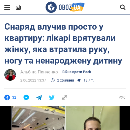
Снаряд влучив просто у
квартиру: лікарі врятували
жінку, яка втратила руку,
ногу та ненароджену дитину
Альбіна Панченко
Війна проти Росії
2.06.2022 13:37
2 хвилини
18,7 т.
32
РУС