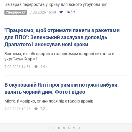
Це зараз переростає у кризу для всього угруповання
34,5 т.
Cпецпроєкт
7.08.2026 16:40
"Працюємо, щоб отримати пакети з ракетами
для ППО": Зеленський заслухав доповідь
Драпатого і анонсував нові кроки
Зокрема, він обговорив з головкомом кадрові питання в
українській армії
4,4 т.
7.08.2026 14:51
В окупованій Ялті прогриміли потужні вибухи:
валить чорний дим. Фото і відео
Місто, ймовірно, опинилося під атакою дронів
7,2 т.
7.08.2026 13:26