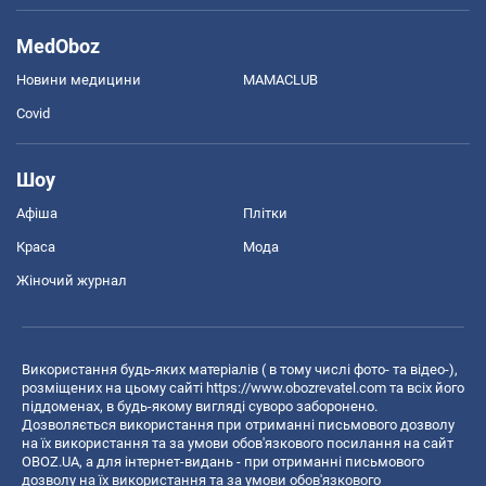
MedOboz
Новини медицини
MAMACLUB
Covid
Шоу
Афіша
Плітки
Краса
Мода
Жіночий журнал
Використання будь-яких матеріалів ( в тому числі фото- та відео-),
розміщених на цьому сайті
https://www.obozrevatel.com
та всіх його
піддоменах, в будь-якому вигляді суворо заборонено.
Дозволяється використання при отриманні письмового дозволу
на їх використання та за умови обов'язкового посилання на сайт
OBOZ.UA, а для інтернет-видань - при отриманні письмового
дозволу на їх використання та за умови обов'язкового