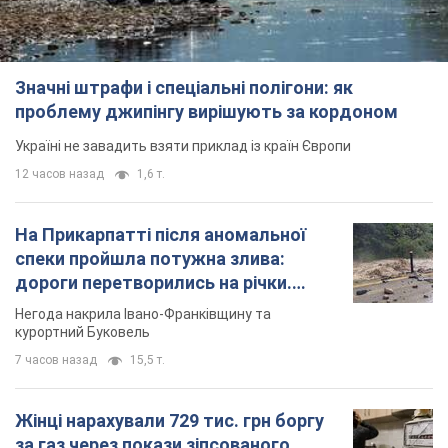
Значні штрафи і спеціальні полігони: як
проблему джипінгу вирішують за кордоном
Україні не завадить взяти приклад із країн Європи
12 часов назад
1,6 т.
На Прикарпатті після аномальної
спеки пройшла потужна злива:
дороги перетворились на річки.
Відео
Негода накрила Івано-Франківщину та
курортний Буковель
7 часов назад
15,5 т.
Жінці нарахували 729 тис. грн боргу
за газ через покази зіпсованого