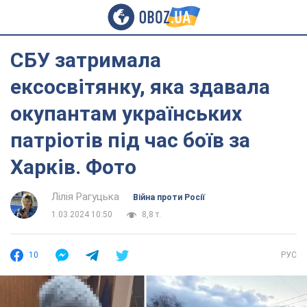
СБУ затримала
ексосвітянку, яка здавала
окупантам українських
патріотів під час боїв за
Харків. Фото
Лілія Рагуцька
Війна проти Росії
1.03.2024 10:50
8,8 т.
10
РУС