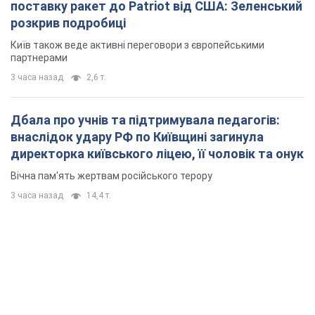
поставку ракет до Patriot від США: Зеленський
розкрив подробиці
Київ також веде активні переговори з європейськими
партнерами
3 часа назад
2,6 т.
Дбала про учнів та підтримувала педагогів:
внаслідок удару РФ по Київщині загинула
директорка київського ліцею, її чоловік та онук
Вічна пам'ять жертвам російського терору
3 часа назад
14,4 т.