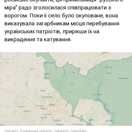
міра" радо зголосилася співпрацювати з
ворогом. Поки її село було окуповане, вона
виказувала загарбникам місця перебування
українських патріотів, прирікши їх на
викрадення та катування.