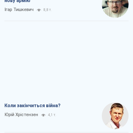
нову армію
Ігар Тишкевич
8,8 т.
Коли закінчиться війна?
Юрій Хрістензен
4,1 т.