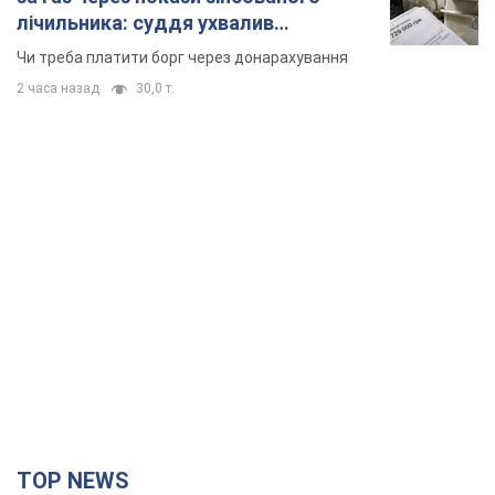
лічильника: суддя ухвалив
неочікуване рішення
Чи треба платити борг через донарахування
2 часа назад
30,0 т.
TOP NEWS