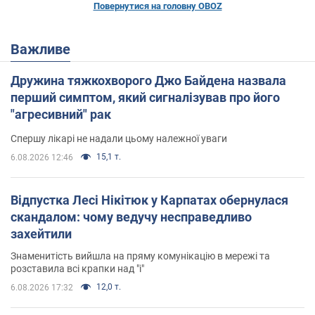
Повернутися на головну OBOZ
Важливе
Дружина тяжкохворого Джо Байдена назвала
перший симптом, який сигналізував про його
"агресивний" рак
Спершу лікарі не надали цьому належної уваги
15,1 т.
6.08.2026 12:46
Відпустка Лесі Нікітюк у Карпатах обернулася
скандалом: чому ведучу несправедливо
захейтили
Знаменитість вийшла на пряму комунікацію в мережі та
розставила всі крапки над "і"
12,0 т.
6.08.2026 17:32