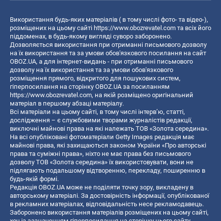
Використання будь-яких матеріалів ( в тому числі фото- та відео-),
розміщених на цьому сайті
https://www.obozrevatel.com
та всіх його
піддоменах, в будь-якому вигляді суворо заборонено.
Дозволяється використання при отриманні письмового дозволу
на їх використання та за умови обов'язкового посилання на сайт
OBOZ.UA, а для інтернет-видань - при отриманні письмового
дозволу на їх використання та за умови обов'язкового
розміщення прямого, відкритого для пошукових систем,
гіперпосилання на сторінку OBOZ.UA за посиланням
https://www.obozrevatel.com
, на якій розміщено оригінальний
матеріал в першому абзаці матеріалу.
Всі матеріали на цьому сайті, в тому числі інтерв’ю, статті,
дослідження – є службовими творами журналістів редакції,
виключні майнові права на які належать ТОВ «Золота середина».
На всі опубліковані фотоматеріали Getty Images редакція має
майнові права, які захищаються законом України «Про авторські
права та суміжні права», ніхто не має права без письмового
дозволу ТОВ «Золота середина» їх використовувати, вони не
підлягають подальшому відтворенню, перекладу, поширенню в
будь-якій формі.
Редакція OBOZ.UA може не поділяти точку зору, викладену в
авторському матеріалі. За достовірність інформації, опублікованої
в рекламних матеріалах, відповідальність несе рекламодавець.
Заборонено використання матеріалів розміщених на цьому сайті,
хоч із зазначенням гіперпосилання на сторінку цього сайту,