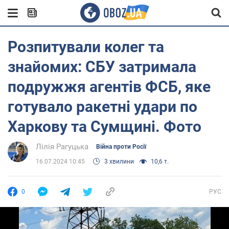
Розпитували колег та
знайомих: СБУ затримала
подружжя агентів ФСБ, яке
готувало ракетні удари по
Харкову та Сумщині. Фото
Лілія Рагуцька
Війна проти Росії
16.07.2024 10:45
3 хвилини
10,6 т.
0
РУС