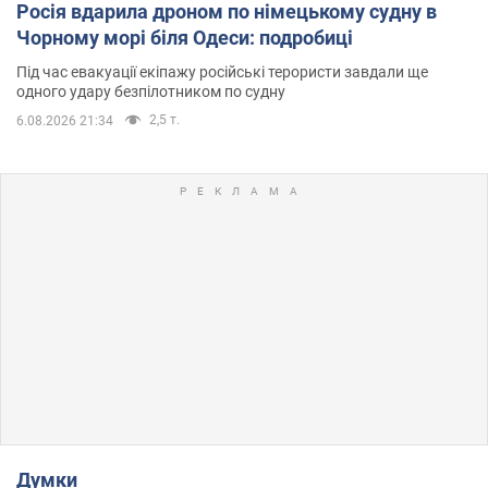
Росія вдарила дроном по німецькому судну в
Чорному морі біля Одеси: подробиці
Під час евакуації екіпажу російські терористи завдали ще
одного удару безпілотником по судну
2,5 т.
6.08.2026 21:34
Думки