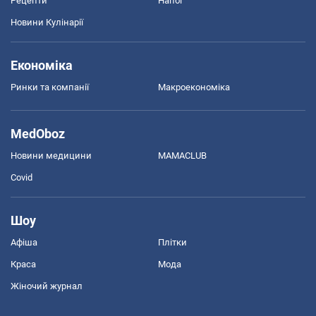
Рецепти
Напої
Новини Кулінарії
Економіка
Ринки та компанії
Макроекономіка
MedOboz
Новини медицини
MAMACLUB
Covid
Шоу
Афіша
Плітки
Краса
Мода
Жіночий журнал