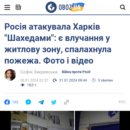
Росія атакувала Харків
"Шахедами": є влучання у
житлову зону, спалахнула
пожежа. Фото і відео
Софія Закревська
Війна проти Росії
30.01.2024 22:57
31.01.2024 08:44
5 хвилин
18,0 т.
102
РУС