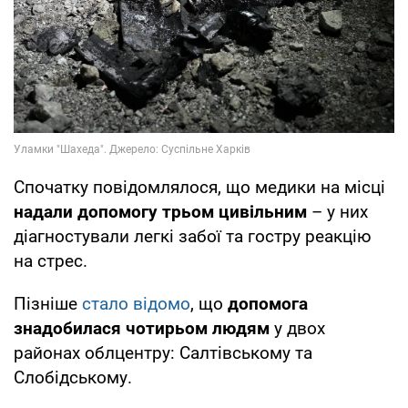
Спочатку повідомлялося, що медики на місці
надали допомогу трьом цивільним
– у них
діагностували легкі забої та гостру реакцію
на стрес.
Пізніше
стало відомо
, що
допомога
знадобилася чотирьом людям
у двох
районах облцентру: Салтівському та
Слобідському.