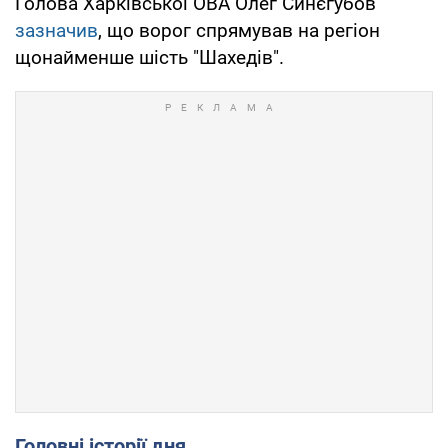
Голова Харківської ОВА Олег Синєгубов
зазначив
, що ворог спрямував на регіон
щонайменше шість "Шахедів".
Головні історії дня