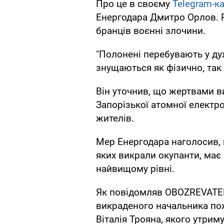
Про це в своєму
Telegram-к
Енергодара Дмитро Орлов. 
бранців воєнні злочини.
"Полонені перебувають у ду
знущаються як фізично, так 
Він уточнив, що жертвами в
Запорізької атомної електро
жителів.
Мер Енергодара наголосив, 
яких викрали окупанти, має
найвищому рівні.
Як повідомляв OBOZREVATEL,
викраденого начальника по
Віталія Трояна, якого утрим