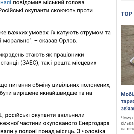
аналі
повідомив міський голова
Російські окупанти скоюють проти
TO
же важких умовах: їх катують струмом та
і морально", – сказав Орлов.
икрадень стають як працівники
станції (ЗАЕС), так і решта місцевих
що питання обміну цивільних полонених,
 бути вирішене якнайшвидше та на
Мобі
тариф
зв'яз
 російські окупанти звільнили
скар
Чому ц
жежної частини окупованого Енергодара
кілька
на тел
ували у полоні понад місяць. З чоловіка