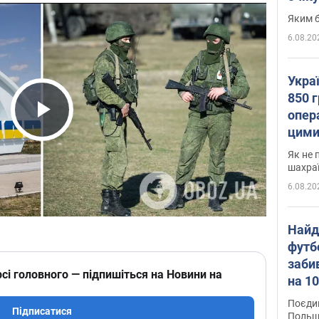
Яким б
6.08.20
Укра
850 г
опера
Play Video
цими
Як не 
шахра
6.08.20
Найд
футб
заби
сі головного — підпишіться на Новини на
на 10
Віде
Поєдин
Підписатися
Польщ