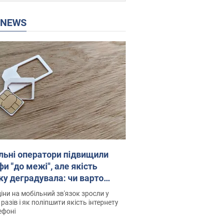
P NEWS
льні оператори підвищили
и "до межі", але якість
ку деградувала: чи варто
житись на ціни
іни на мобільний зв'язок зросли у
 разів і як поліпшити якість інтернету
ефоні