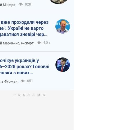
п війни
828
ій Місюра
 вже проходили через
ше": Україні не варто
даватися зневірі через
етний терор
4,0 т.
ій Марченко, експерт
очікує українців у
6–2028 роках? Головні
новки з нових
гнозів від НБУ
651
ль Фурман