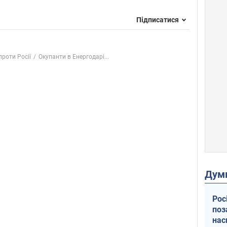
Підписатися
проти Росії
Окупанти в Енергодарі...
Дум
Рос
поз
нас