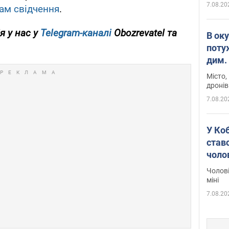
7.08.20
кам свідчення
.
я у нас у
Telegram-каналі
Obozrevatel та
В ок
поту
дим. 
Місто,
дронів
7.08.20
У Ко
ставс
чоло
Чолові
міні
7.08.20