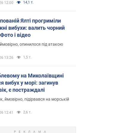
14,1 т.
26 12:00
упованій Ялті прогриміли
жні вибухи: валить чорний
Фото і відео
 ймовірно, опинилося під атакою
1,5 т.
26 13:26
блевому на Миколаївщині
я вибух у морі: загинув
вік, є постраждалі
к, ймовірно, підірвався на морській
2,6 т.
26 12:41