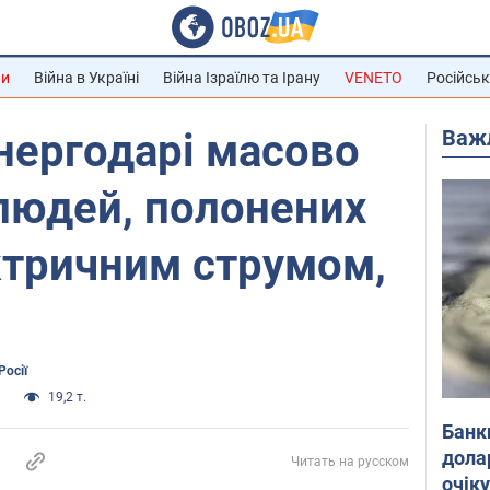
ни
Війна в Україні
Війна Ізраїлю та Ірану
VENETO
Російськ
Важ
нергодарі масово
людей, полонених
ктричним струмом,
Росії
а
19,2 т.
Банк
дола
Читать на русском
очік