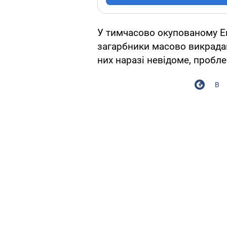
У тимчасово окупованому Ен
загарбники масово викрада
них наразі невідоме, пробл
В