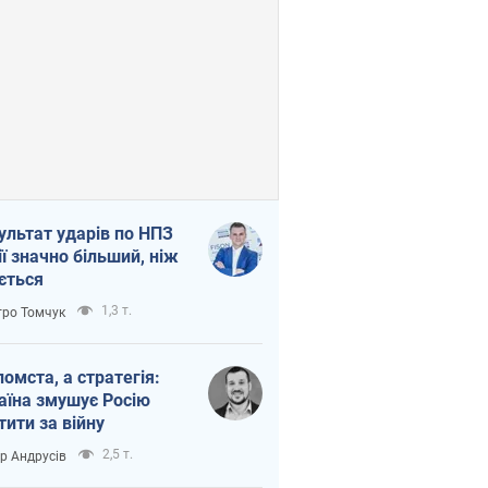
ультат ударів по НПЗ
ії значно більший, ніж
ється
1,3 т.
ро Томчук
помста, а стратегія:
аїна змушує Росію
тити за війну
2,5 т.
ор Андрусів