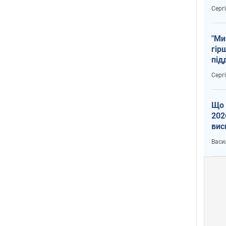
тем
Серг
"Ми
гір
під
рак
Серг
Що 
202
вис
про
Васи