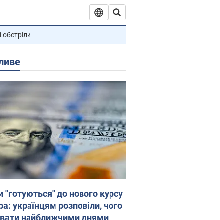
і обстріли
ливе
и "готуються" до нового курсу
ра: українцям розповіли, чого
увати найближчими днями