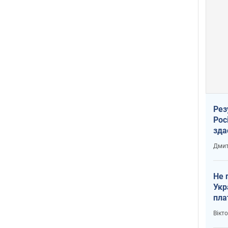
Рез
Рос
зда
Дмит
Не 
Укр
пла
Вікт