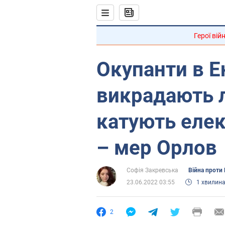
Герої вій
Окупанти в Е
викрадають 
катують еле
– мер Орлов
Софія Закревська
Війна проти 
23.06.2022 03:55
1 хвилин
2