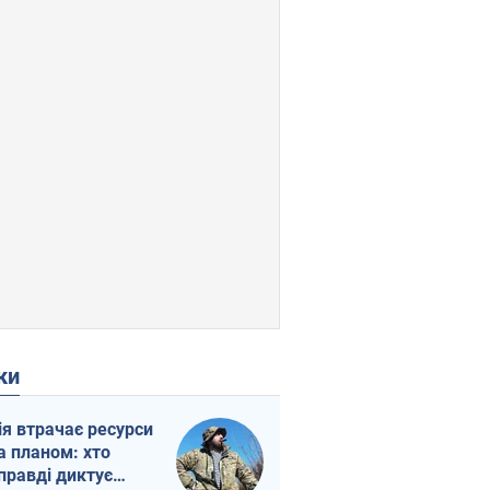
ки
ія втрачає ресурси
а планом: хто
правді диктує