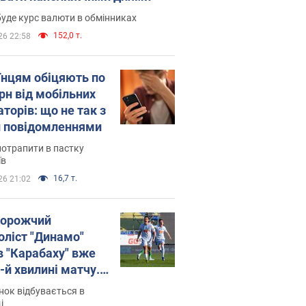
уде курс валюти в обмінниках
152,0 т.
26 22:58
їнцям обіцяють по
рн від мобільних
торів: що не так з
 повідомленнями
потрапити в пастку
їв
16,7 т.
26 21:02
орожчий
оліст "Динамо"
в "Карабаху" вже
-й хвилині матчу.
о
ок відбувається в
і