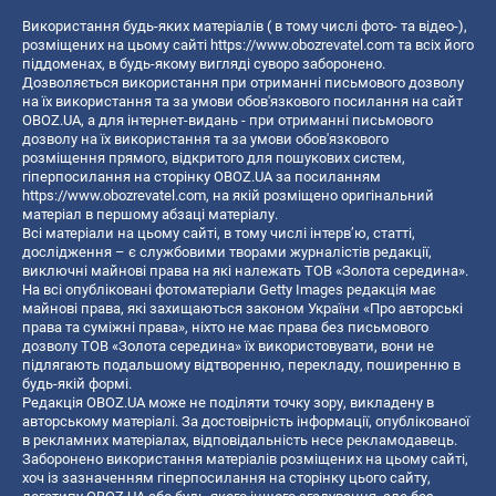
Використання будь-яких матеріалів ( в тому числі фото- та відео-),
розміщених на цьому сайті
https://www.obozrevatel.com
та всіх його
піддоменах, в будь-якому вигляді суворо заборонено.
Дозволяється використання при отриманні письмового дозволу
на їх використання та за умови обов'язкового посилання на сайт
OBOZ.UA, а для інтернет-видань - при отриманні письмового
дозволу на їх використання та за умови обов'язкового
розміщення прямого, відкритого для пошукових систем,
гіперпосилання на сторінку OBOZ.UA за посиланням
https://www.obozrevatel.com
, на якій розміщено оригінальний
матеріал в першому абзаці матеріалу.
Всі матеріали на цьому сайті, в тому числі інтерв’ю, статті,
дослідження – є службовими творами журналістів редакції,
виключні майнові права на які належать ТОВ «Золота середина».
На всі опубліковані фотоматеріали Getty Images редакція має
майнові права, які захищаються законом України «Про авторські
права та суміжні права», ніхто не має права без письмового
дозволу ТОВ «Золота середина» їх використовувати, вони не
підлягають подальшому відтворенню, перекладу, поширенню в
будь-якій формі.
Редакція OBOZ.UA може не поділяти точку зору, викладену в
авторському матеріалі. За достовірність інформації, опублікованої
в рекламних матеріалах, відповідальність несе рекламодавець.
Заборонено використання матеріалів розміщених на цьому сайті,
хоч із зазначенням гіперпосилання на сторінку цього сайту,