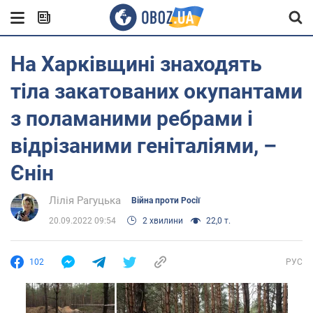
На Харківщині знаходять
тіла закатованих окупантами
з поламаними ребрами і
відрізаними геніталіями, –
Єнін
Лілія Рагуцька
Війна проти Росії
20.09.2022 09:54
2 хвилини
22,0 т.
102
РУС