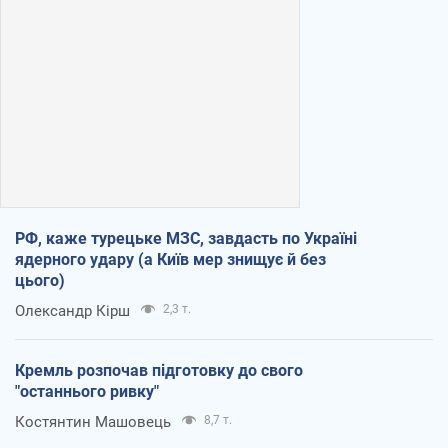
РФ, каже турецьке МЗС, завдасть по Україні
ядерного удару (а Київ мер знищує й без
цього)
Олександр Кірш
2,3 т.
Кремль розпочав підготовку до свого
"останнього ривку"
Костянтин Машовець
8,7 т.