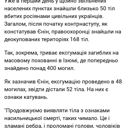
Уже в перший день у щойно звільнених
населених пунктах знайшли близько 50 тіл
вбитих росіянами цивільних українців.
Загалом, після початку контрнаступу, як
констатував Єнін, правоохоронці знайшли на
деокупованих територіях 168 тіл.
Так, зокрема, триває ексгумація загиблих на
масовому похованні в Ізюмі, де попередньо
знайдено понад 400 могил.
Як зазначив Єнін, ексгумацію проведено в 48
могилах, звідти дістали 52 тіла. На них є
ознаки катувань.
"Продовжуємо виявляти тіла з ознаками
насильницької смерті, таких чимало. Це і
зламані ребра, і проломані голови, чоловіків