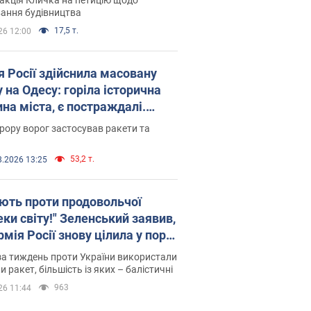
ковського вірянина"
ання будівництва
17,5 т.
26 12:00
я Росії здійснила масовану
 на Одесу: горіла історична
на міста, є постраждалі.
 та відео
рору ворог застосував ракети та
53,2 т.
8.2026 13:25
ють проти продовольчої
ки світу!" Зеленський заявив,
мія Росії знову цілила у порт
сі
а тиждень проти України використали
и ракет, більшість із яких – балістичні
963
26 11:44