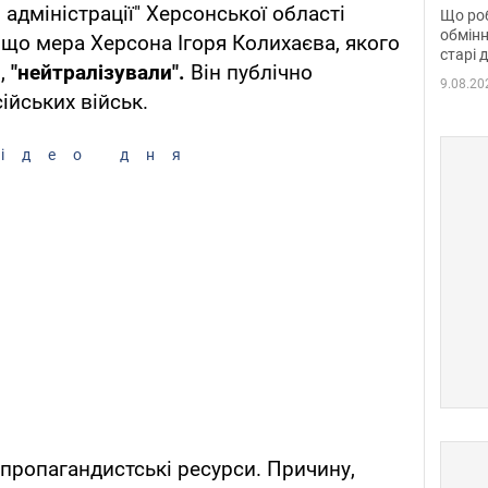
та б
 адміністрації" Херсонської області
Що роб
обмінн
що мера Херсона Ігоря Колихаєва, якого
старі 
и,
"нейтралізували".
Він публічно
9.08.20
ійських військ.
ідео дня
пропагандистські ресурси. Причину,