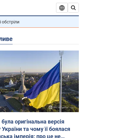
і обстріли
ливе
 була оригінальна версія
 України та чому її боялася
ська імперія: про це не