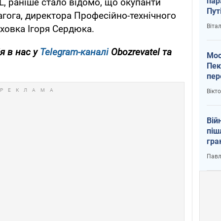
пар
, раніше стало відомо, що окупанти
Пут
гога, директора Професійно-технічного
вий
Віта
ховка Ігоря Сердюка.
я в нас у
Telegram-каналі
Obozrevatel та
Мос
Пек
пер
зал
Вікт
Ки
Вій
піш
гра
юту
Павл