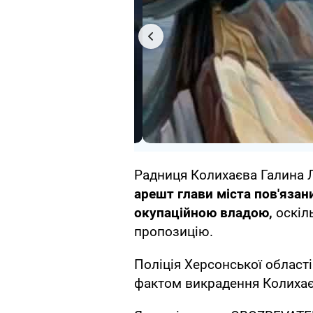
Радниця Колихаєва Галина 
арешт глави міста пов'язан
окупаційною владою,
оскіль
пропозицію.
Поліція Херсонської област
фактом викрадення Колихає