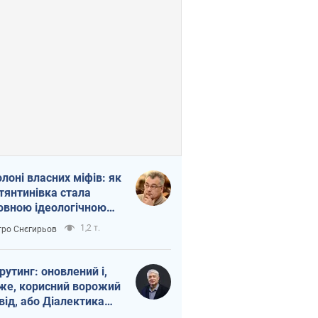
олоні власних міфів: як
тянтинівка стала
овною ідеологічною
ткою для російських
1,2 т.
ро Снєгирьов
пантів
рутинг: оновлений і,
же, корисний ворожий
від, або Діалектика
агливого боягузтва