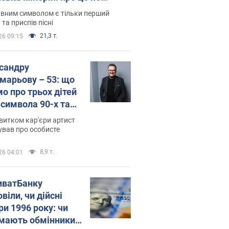
овідають у школі
вним символом є тільки перший
 та приспів пісні
21,3 т.
26 09:15
сандру
марьову – 53: що
мо про трьох дітей
-символа 90-х та
 вигляд вони
витком кар'єри артист
ть
ував про особисте
8,9 т.
26 04:01
иватБанку
віли, чи дійсні
ри 1996 року: чи
мають обмінники