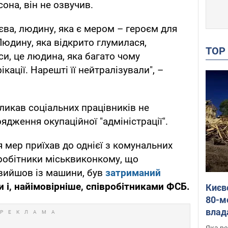
она, він не озвучив.
ва, людину, яка є мером – героєм для
юдину, яка відкрито глумилася,
TO
си, це людина, яка багато чому
ації. Нарешті її нейтралізували", –
ликав соціальних працівників не
дження окупаційної "адміністрації".
 мер приїхав до однієї з комунальних
робітники міськвиконкому, що
н вийшов із машини, був
затриманий
і, найімовірніше, співробітниками ФСБ.
Києв
80-м
влад
буді
Яка ре