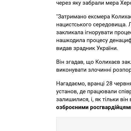
через яку забрали мера Херс
"Затримано ексмера Колихає
нацистського середовища. Л
закликала ігнорувати проце
нашкодила процесу денацифік
видав зрадник України.
Він згадав, що Колихаєв зак
виконувати злочинні розпоря
Нагадаємо, вранці 28 червня
установ, де працювали спів
залишилися, і, як тільки ві
озброєними росгвардійцями 