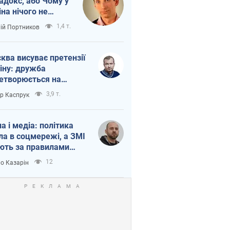
адокс, або Чому у
іна нічого не
шло з Україною
1,4 т.
лій Портников
ква висуває претензії
іну: дружба
етворюється на
ежність Росії від
3,9 т.
ор Каспрук
таю
на і медіа: політика
ла в соцмережі, а ЗМІ
ють за правилами
б
12
о Казарін