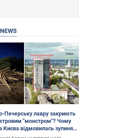
P NEWS
о-Печерську лавру закриють
етровим "монстром"? Чому
а Києва відмовилась зупиняти
вництво хмарочоса
акція Кличка на петицію щодо