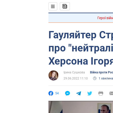
Герої вій
Гауляйтер Ст
про "нейтрал
Херсона Ігор
Ірина Сушкова
Війна проти Рос
29.06.2022 11:10
1 хвилин
54