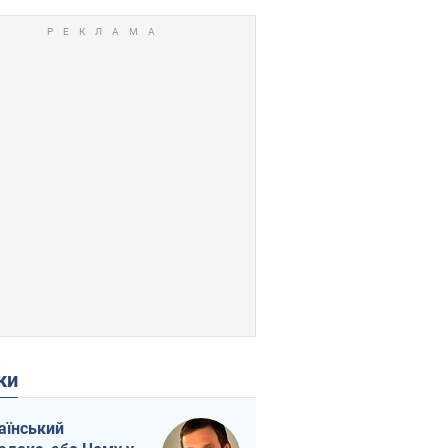
ки
аїнський