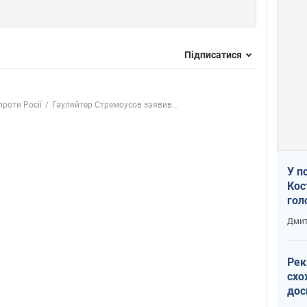
Підписатися
проти Росії
Гауляйтер Стремоусов заявив...
У п
Кос
гол
пас
Дмит
оку
Рек
схо
дос
виб