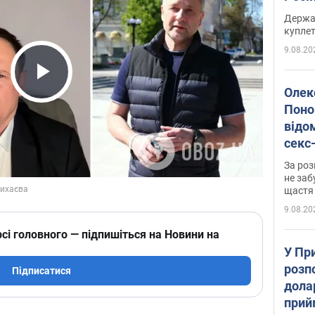
розп
Держа
куплет
9.08.20
Play Video
Олек
Поно
відо
секс
який
За роз
маю
не заб
щастя
9.08.20
сі головного — підпишіться на Новини на
У Пр
розпо
Підписатися
дола
прий