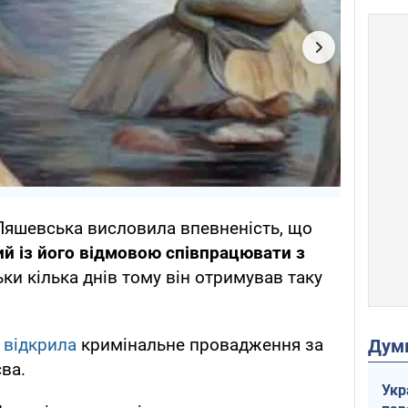
Ляшевська висловила впевненість, що
ий із його відмовою співпрацювати з
ки кілька днів тому він отримував таку
і
відкрила
кримінальне провадження за
Дум
ва.
Укр