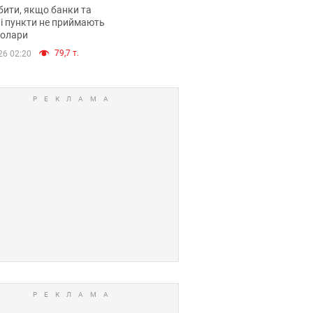
анки такі купюри
ити, якщо банки та
і пункти не приймають
долари
79,7 т.
26 02:20