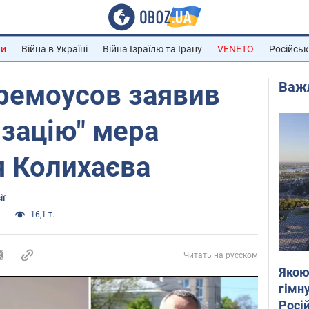
ни
Війна в Україні
Війна Ізраїлю та Ірану
VENETO
Російськ
Важ
ремоусов заявив
ізацію" мера
я Колихаєва
ії
а
16,1 т.
Читать на русском
Якою
гімну
Росій