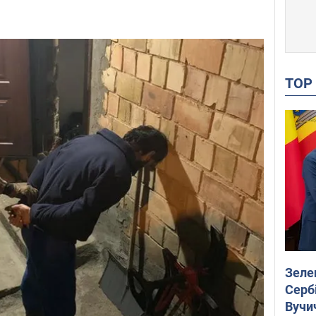
TO
Зеле
Сербі
Вучи