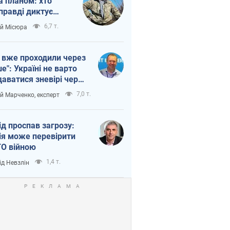
а планом: хто
правді диктує
п війни
6,7 т.
ій Місюра
 вже проходили через
ше": Україні не варто
даватися зневірі через
етний терор
7,0 т.
ій Марченко, експерт
ід проспав загрозу:
ія може перевірити
О війною
1,4 т.
ід Невзлін