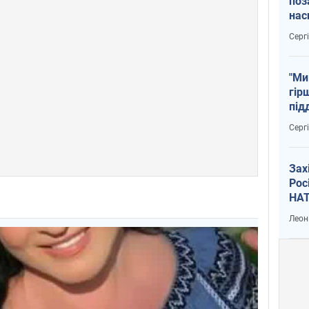
поз
нас
тем
Серг
"Ми
гір
під
рак
Серг
Зах
Рос
НАТ
Леон