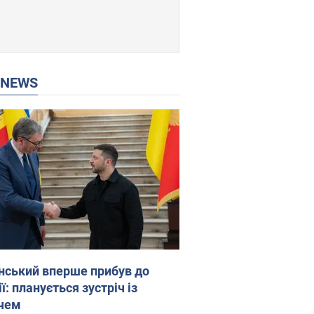
P NEWS
нський вперше прибув до
ї: планується зустріч із
чем