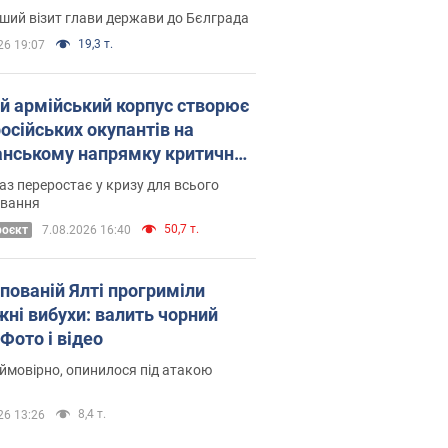
Це перший візит глави держави до Бєлграда
19,3 т.
26 19:07
ій армійський корпус створює
російських окупантів на
нському напрямку критичний
омфорт: як це вдалося
аз переростає у кризу для всього
овання
50,7 т.
роєкт
7.08.2026 16:40
упованій Ялті прогриміли
жні вибухи: валить чорний
Фото і відео
 ймовірно, опинилося під атакою
8,4 т.
26 13:26