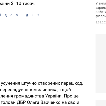
отри
аїни $110 тисяч.
У випл
зарпла
роботи
ідео дня
філарм
8.08.20
а усунення штучно створених перешкод,
 переслідуванням заявника, і щоб
лення громадянства України. Про це
 голови ДБР Ольга Варченко на своїй