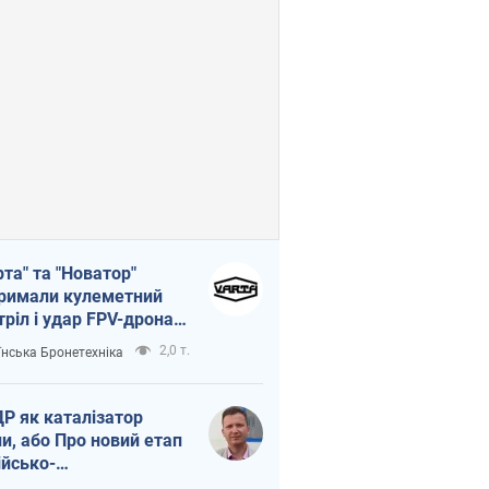
рта" та "Новатор"
римали кулеметний
тріл і удар FPV-дрона,
тувавши життя
2,0 т.
їнська Бронетехніка
церу ЗСУ
Р як каталізатор
ни, або Про новий етап
ійсько-
нічнокорейського