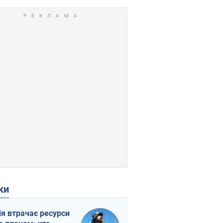
ки
ія втрачає ресурси