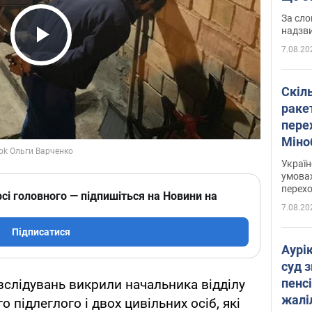
має 
За сло
надзв
7.08.20
Play Video
Скіл
раке
перех
Міно
цифр
Украї
умовах
перех
сі головного — підпишіться на Новини на
7.08.20
Підписатися
Аурі
суд 
пенсі
слідувань викрили начальника відділу
жалі
 підлеглого і двох цивільних осіб, які