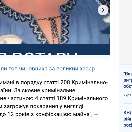
али топ-чиновника за великий хабар
"Ва
вит
имані в порядку статті 208 Кримінально-
обс
аїни. За скоєне кримінальне
вря
Укра
не частиною 4 статті 189 Кримінального
офі
м загрожує покарання у вигляді
КНД
до 12 років з конфіскацією майна", —
вій
рос
пів