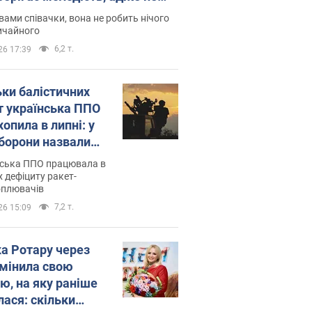
дітей
вами співачки, вона не робить нічого
ичайного
6,2 т.
26 17:39
ьки балістичних
т українська ППО
опила в липні: у
борони назвали
у
нська ППО працювала в
 дефіциту ракет-
оплювачів
7,2 т.
26 15:09
ка Ротару через
змінила свою
ю, на яку раніше
лася: скільки