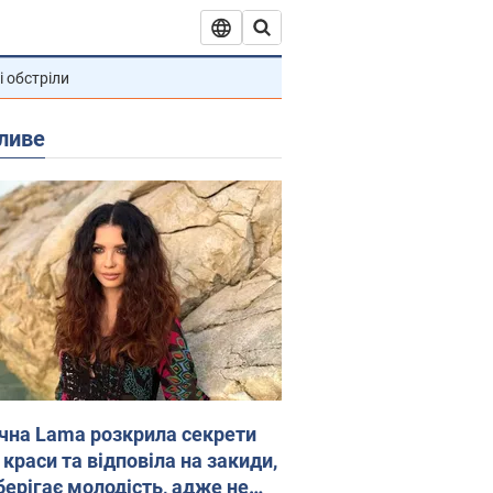
і обстріли
ливе
ічна Lama розкрила секрети
 краси та відповіла на закиди,
берігає молодість, адже не