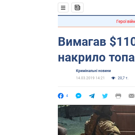
Герої вій
Вимагав $110
накрило топа
Кримінальні новини
14.03.2019 14:21
20,7 т.
4