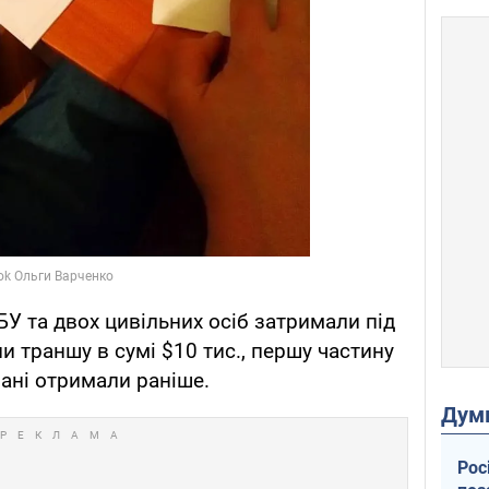
СБУ та двох цивільних осіб затримали під
и траншу в сумі $10 тис., першу частину
вані отримали раніше.
Дум
Рос