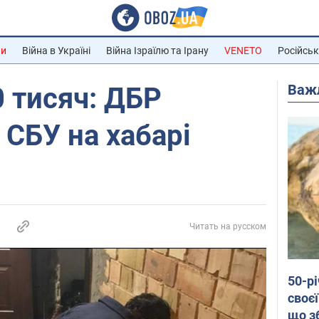
ни
Війна в Україні
Війна Ізраїлю та Ірану
VENETO
Російськ
Важ
 тисяч: ДБР
 СБУ на хабарі
Читать на русском
50-р
своєї
що з