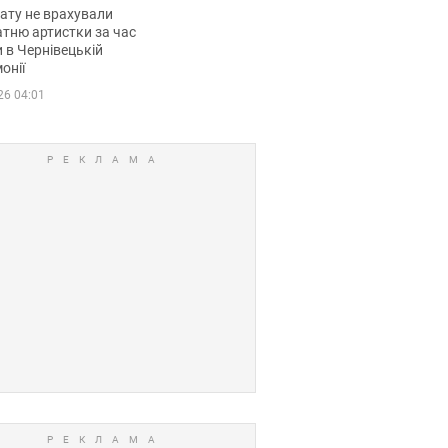
мувала співачка
ату не врахували
тню артистки за час
 в Чернівецькій
онії
26 04:01