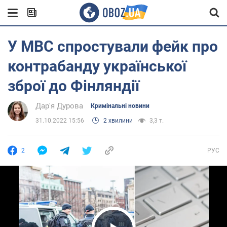
У МВС спростували фейк про
контрабанду української
зброї до Фінляндії
Дар'я Дурова
Кримінальні новини
31.10.2022 15:56
2 хвилини
3,3 т.
2
РУС