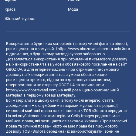
Краса
Мода
Жіночий журнал
Використання будь-яких матеріалів ( в тому числі фото- та відео-),
розміщених на цьому сайті
https://www.obozrevatel.com
та всіх його
піддоменах, в будь-якому вигляді суворо заборонено.
Дозволяється використання при отриманні письмового дозволу
на їх використання та за умови обов'язкового посилання на сайт
OBOZ.UA, а для інтернет-видань - при отриманні письмового
дозволу на їх використання та за умови обов'язкового
розміщення прямого, відкритого для пошукових систем,
гіперпосилання на сторінку OBOZ.UA за посиланням
https://www.obozrevatel.com
, на якій розміщено оригінальний
матеріал в першому абзаці матеріалу.
Всі матеріали на цьому сайті, в тому числі інтерв’ю, статті,
дослідження – є службовими творами журналістів редакції,
виключні майнові права на які належать ТОВ «Золота середина».
На всі опубліковані фотоматеріали Getty Images редакція має
майнові права, які захищаються законом України «Про авторські
права та суміжні права», ніхто не має права без письмового
дозволу ТОВ «Золота середина» їх використовувати, вони не