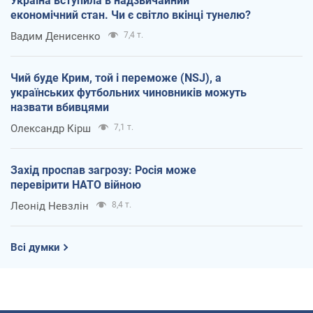
Україна вступила в надзвичайний
економічний стан. Чи є світло вкінці тунелю?
Вадим Денисенко
7,4 т.
Чий буде Крим, той і переможе (NSJ), а
українських футбольних чиновників можуть
назвати вбивцями
Олександр Кірш
7,1 т.
Захід проспав загрозу: Росія може
перевірити НАТО війною
Леонід Невзлін
8,4 т.
Всі думки