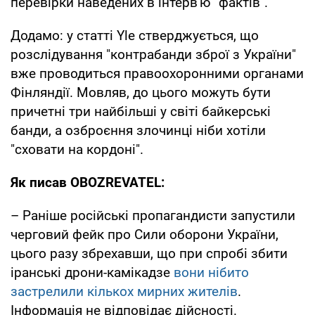
перевірки наведених в інтерв'ю "фактів".
Додамо: у статті Yle стверджується, що
розслідування "контрабанди зброї з України"
вже проводиться правоохоронними органами
Фінляндії. Мовляв, до цього можуть бути
причетні три найбільші у світі байкерські
банди, а озброєння злочинці ніби хотіли
"сховати на кордоні".
Як писав OBOZREVATEL:
– Раніше російські пропагандисти запустили
черговий фейк про Сили оборони України,
цього разу збрехавши, що при спробі збити
іранські дрони-камікадзе
вони нібито
застрелили кількох мирних жителів
.
Інформація не відповідає дійсності.