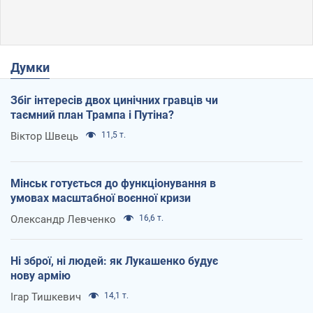
Думки
Збіг інтересів двох цинічних гравців чи
таємний план Трампа і Путіна?
Віктор Швець
11,5 т.
Мінськ готується до функціонування в
умовах масштабної воєнної кризи
Олександр Левченко
16,6 т.
Ні зброї, ні людей: як Лукашенко будує
нову армію
Ігар Тишкевич
14,1 т.