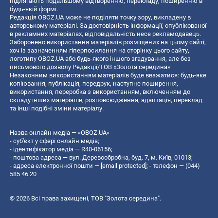
підлягають подальшому відтворенню, перекладу, поширенню в
будь-якій формі.
Редакція OBOZ.UA може не поділяти точку зору, викладену в
авторському матеріалі. За достовірність інформації, опублікованої
в рекламних матеріалах, відповідальність несе рекламодавець.
Заборонено використання матеріалів розміщених на цьому сайті,
хоч із зазначенням гіперпосилання на сторінку цього сайту,
логотипу OBOZ.UA або будь-якого іншого згадування, але без
письмового дозволу Редакції/ТОВ «Золота середина»
Незаконним використанням матеріалів буде вважатися: будь-яке
копiювання, публiкацiя, передрук, наступне поширення,
використання, переробка з використанням, включенням до
складу інших матеріалів, розповсюдження, адаптація, переклад
та інші подібні зміни матеріалу.
Назва онлайн медіа — «OBOZ.UA»
- суб'єкт у сфері онлайн медіа;
- ідентифікатор медіа — R40-06156;
- поштова адреса — вул. Деревообробна, буд. 7, м. Київ, 01013;
- адреса електронної пошти —
[email protected]
; - телефон — (044)
585 46 20
© 2026 Всі права захищені, ТОВ "Золота середина".