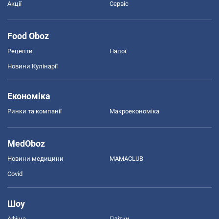
Акції
Сервіс
Food Oboz
Рецепти
Напої
Новини Кулінарії
Економіка
Ринки та компанії
Макроекономіка
MedOboz
Новини медицини
MAMACLUB
Covid
Шоу
Афіша
Плітки